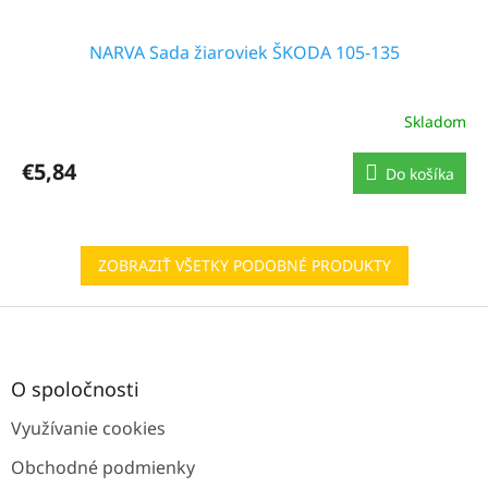
NARVA Sada žiaroviek ŠKODA 105-135
Skladom
€5,84
Do košíka
ZOBRAZIŤ VŠETKY PODOBNÉ PRODUKTY
Z
á
p
ä
O spoločnosti
t
Využívanie cookies
i
e
Obchodné podmienky