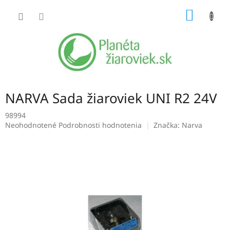
Prejsť
NÁKU
na
obsah
KOŠÍK
NARVA Sada žiaroviek UNI R2 24V
98994
Priemerné
Neohodnotené
Podrobnosti hodnotenia
Značka:
Narva
hodnotenie
produktu
je
0,0
z
5
hviezdičiek.