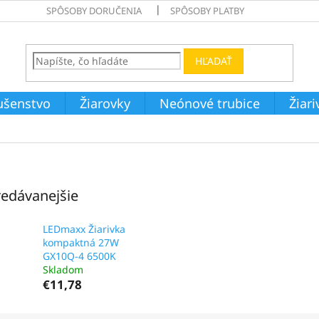
SPÔSOBY DORUČENIA
SPÔSOBY PLATBY
HĽADAŤ
ušenstvo
Žiarovky
Neónové trubice
Žiar
edávanejšie
LEDmaxx Žiarivka
kompaktná 27W
GX10Q-4 6500K
Skladom
€11,78