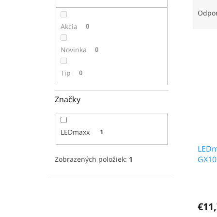
R
a
Odpo
d
Akcia
0
e
V
n
Novinka
0
ý
i
p
e
Tip
0
i
p
s
r
p
o
Značky
r
d
o
u
d
k
LEDmaxx
1
u
t
k
LEDm
o
t
GX10
v
Zobrazených položiek:
1
o
v
€11