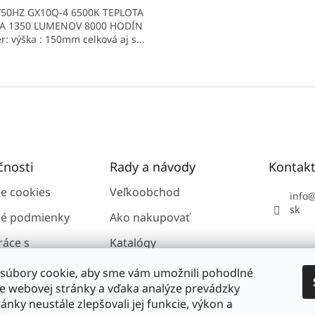
/50HZ GX10Q-4 6500K TEPLOTA
LA 1350 LUMENOV 8000 HODÍN
: výška : 150mm celková aj s...
O
v
l
á
d
a
c
i
čnosti
Rady a návody
Kontak
e
p
ie cookies
Veľkoobchod
info
r
sk
é podmienky
Ako nakupovať
v
k
ráce s
Katalógy
y
i údajmi GDPR
v
ý
súbory cookie, aby sme vám umožnili pohodlné
p
ie webovej stránky a vďaka analýze prevádzky
i
ánky neustále zlepšovali jej funkcie, výkon a
nosti
s