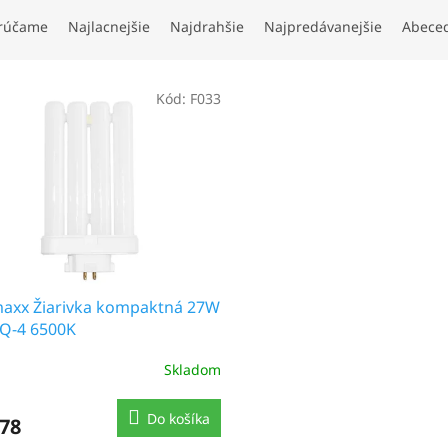
rúčame
Najlacnejšie
Najdrahšie
Najpredávanejšie
Abece
Kód:
F033
axx Žiarivka kompaktná 27W
Q-4 6500K
Skladom
Do košíka
,78