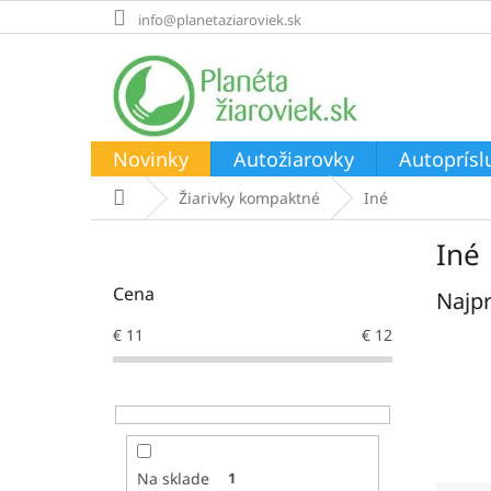
Prejsť
info@planetaziaroviek.sk
na
obsah
Novinky
Autožiarovky
Autoprísl
Domov
Žiarivky kompaktné
Iné
B
Iné
o
č
Cena
Najpr
n
ý
€
11
€
12
p
a
n
e
l
Na sklade
1