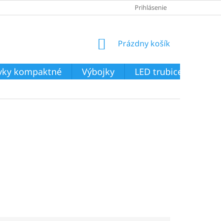
Prihlásenie
NÁKUPNÝ
Prázdny košík
KOŠÍK
ivky kompaktné
Výbojky
LED trubice
Svie