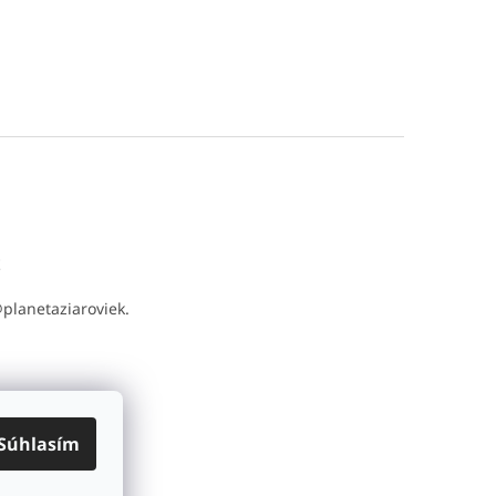
t
@
planetaziaroviek.
Súhlasím