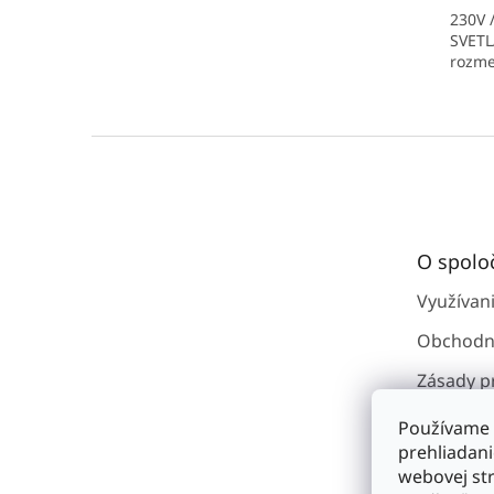
230V 
SVET
rozmer
Z
á
p
ä
t
O spolo
i
e
Využívan
Obchodn
Zásady p
osobným
Používame 
Kontakty
prehliadan
webovej str
O spoloč