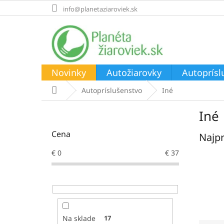
Prejsť
info@planetaziaroviek.sk
na
obsah
Novinky
Autožiarovky
Autoprísl
Domov
Autopríslušenstvo
Iné
B
Iné
o
č
Cena
Najpr
n
ý
€
0
€
37
p
a
n
e
l
Na sklade
17