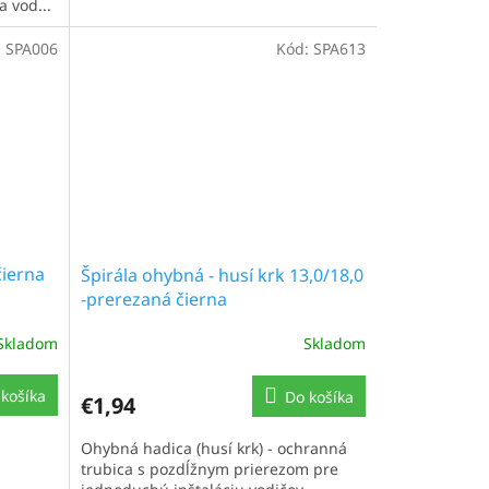
 vod...
:
SPA006
Kód:
SPA613
čierna
Špirála ohybná - husí krk 13,0/18,0
-prerezaná čierna
Skladom
Skladom
košíka
Do košíka
€1,94
Ohybná hadica (husí krk) - ochranná
trubica s pozdĺžnym prierezom pre