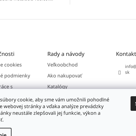
O
v
l
á
d
a
c
i
čnosti
Rady a návody
Kontak
e
p
ie cookies
Veľkoobchod
info
r
sk
é podmienky
Ako nakupovať
v
k
ráce s
Katalógy
y
i údajmi GDPR
v
ý
súbory cookie, aby sme vám umožnili pohodlné
p
ie webovej stránky a vďaka analýze prevádzky
i
ánky neustále zlepšovali jej funkcie, výkon a
nosti
s
ť.
u
nie