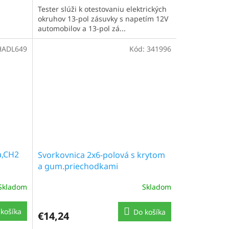
Tester slúži k otestovaniu elektrických
okruhov 13-pol zásuvky s napetím 12V
automobilov a 13-pol zá...
HADL649
Kód:
341996
a,CH2
Svorkovnica 2x6-polová s krytom
a gum.priechodkami
Skladom
Skladom
košíka
Do košíka
€14,24