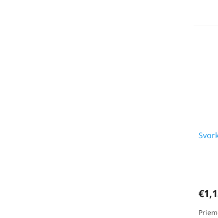
Svor
€1,1
Priem