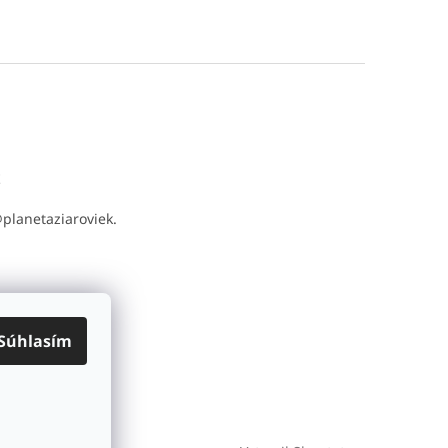
t
@
planetaziaroviek.
Súhlasím