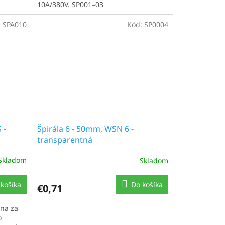
10A/380V. SP001–03
:
SPA010
Kód:
SP0004
 -
Špirála 6 - 50mm, WSN 6 -
transparentná
Skladom
Skladom
košíka
Do košíka
€0,71
ena za
o