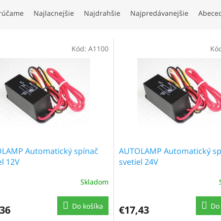
rúčame
Najlacnejšie
Najdrahšie
Najpredávanejšie
Abece
Kód:
A1100
Kó
LAMP Automatický spínač
AUTOLAMP Automatický sp
el 12V
svetiel 24V
Skladom
Do košíka
Do 
,36
€17,43