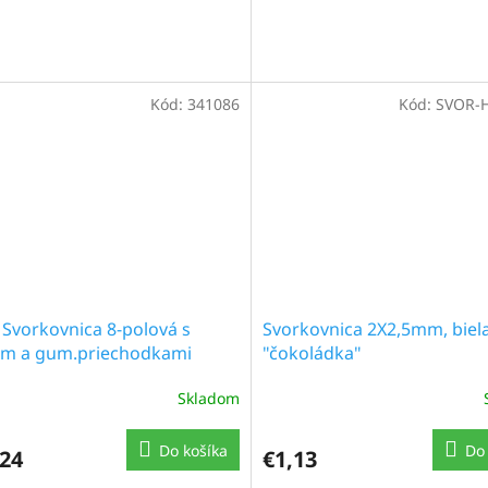
Kód:
341086
Kód:
SVOR-
 Svorkovnica 8-polová s
Svorkovnica 2X2,5mm, biel
om a gum.priechodkami
"čokoládka"
Skladom
Do košíka
Do 
,24
€1,13