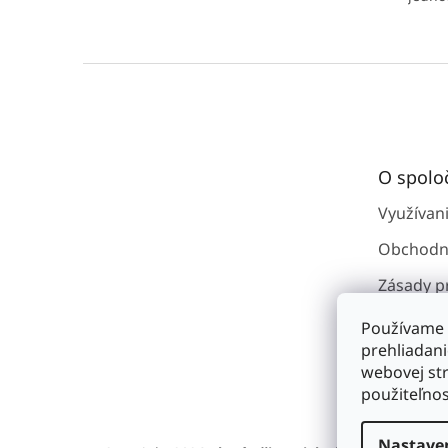
Z
á
p
ä
t
O spolo
i
e
Využívan
Obchodn
Zásady p
osobným
Používame 
Kontakty
prehliadan
webovej str
O spoloč
použiteľnos
Nastave