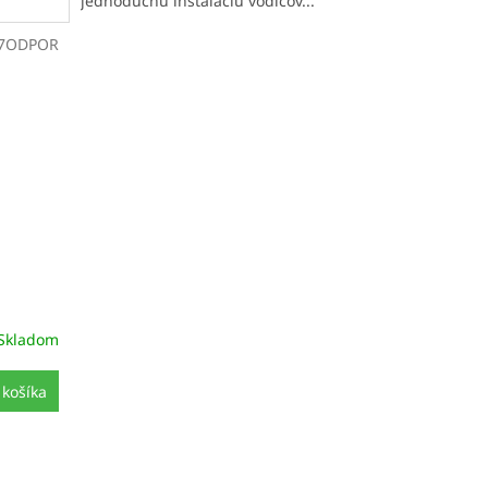
jednoduchú inštaláciu vodičov...
7ODPOR
Skladom
 košíka