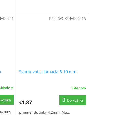
HADL651
Kód:
SVOR-HADL651A
m
Svorkovnica lámacia 6-10 mm
Skladom
Skladom
košíka
Do košíka
€1,87
A/380V
priemer dutinky 4,2mm. Max.