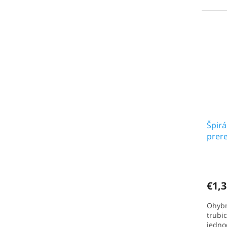
Špirá
prer
€1,3
Ohybn
trubi
jedno