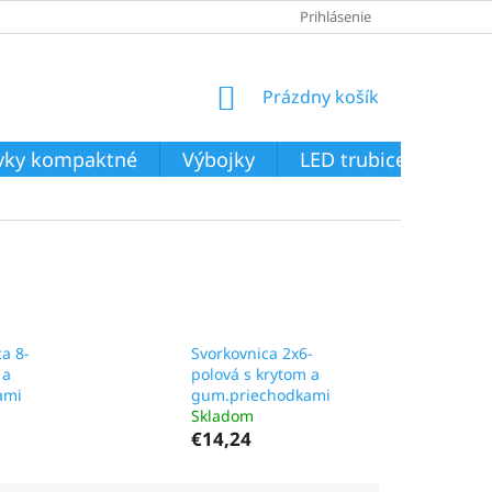
Prihlásenie
NÁKUPNÝ
Prázdny košík
KOŠÍK
ivky kompaktné
Výbojky
LED trubice
Svie
ca 8-
Svorkovnica 2x6-
 a
polová s krytom a
ami
gum.priechodkami
Skladom
€14,24