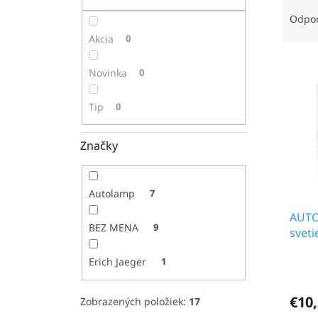
R
a
Odpo
d
Akcia
0
e
V
n
Novinka
0
ý
i
p
e
Tip
0
i
p
s
r
p
o
Značky
r
d
o
u
d
k
Autolamp
7
u
t
AUTO
k
o
BEZ MENA
9
sveti
t
v
o
Erich Jaeger
1
v
€10
Zobrazených položiek:
17