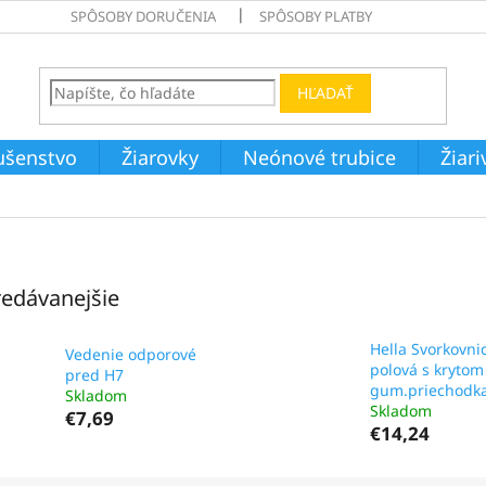
SPÔSOBY DORUČENIA
SPÔSOBY PLATBY
HĽADAŤ
ušenstvo
Žiarovky
Neónové trubice
Žiar
edávanejšie
Hella Svorkovni
Vedenie odporové
polová s krytom
pred H7
gum.priechodk
Skladom
Skladom
€7,69
€14,24