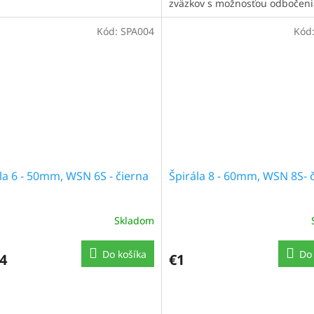
zväzkov s možnosťou odbočenia
Kód:
SPA004
Kód
la 6 - 50mm, WSN 6S - čierna
Špirála 8 - 60mm, WSN 8S- 
Skladom
Do košíka
Do 
4
€1