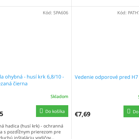
Kód:
SPA606
Kód:
PATH
la ohybná - husí krk 6,8/10 -
Vedenie odporové pred H7
ezaná čierna
Skladom
Do košíka
Do
5
€7,69
á hadica (husí krk) - ochranná
ca s pozdĺžnym prierezom pre
duchú inštaláciu vodičov...