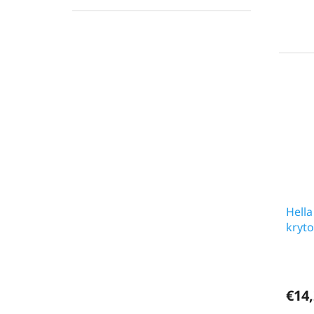
Hella
kryt
€14