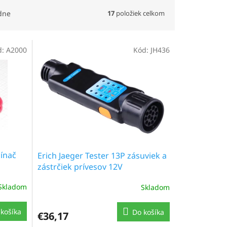
17
položiek celkom
dne
d:
A2000
Kód:
JH436
ínač
Erich Jaeger Tester 13P zásuviek a
zástrčiek prívesov 12V
Skladom
Skladom
košíka
Do košíka
€36,17