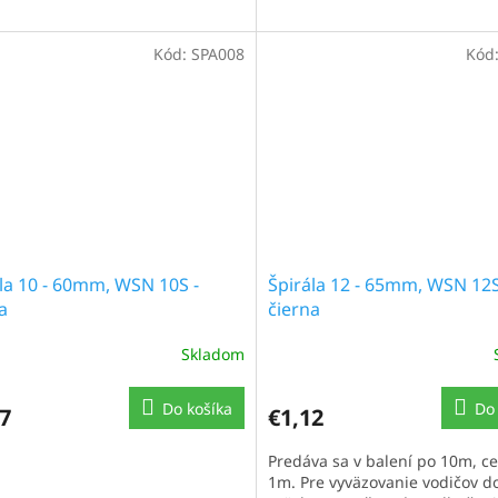
Kód:
SPA008
Kód
la 10 - 60mm, WSN 10S -
Špirála 12 - 65mm, WSN 12S
a
čierna
Skladom
Do košíka
Do 
7
€1,12
Predáva sa v balení po 10m, c
1m. Pre vyväzovanie vodičov d