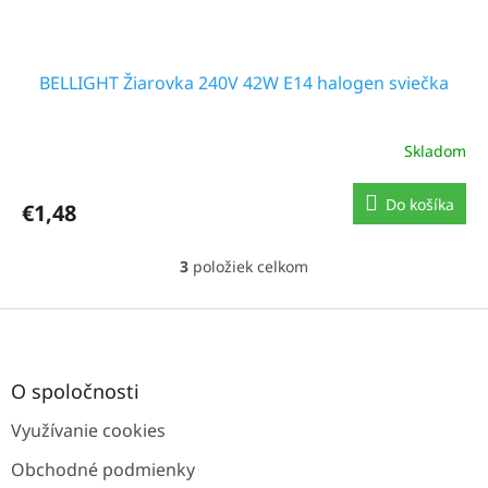
BELLIGHT Žiarovka 240V 42W E14 halogen sviečka
Skladom
Do košíka
€1,48
3
položiek celkom
O
v
l
Z
á
á
d
p
a
ä
O spoločnosti
c
t
i
Využívanie cookies
i
e
e
p
Obchodné podmienky
r