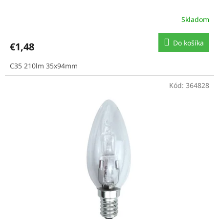
Skladom
Do košíka
€1,48
C35 210lm 35x94mm
Kód:
364828