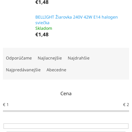
€1,48
BELLIGHT Žiarovka 240V 42W E14 halogen
sviečka
Skladom
€1,48
R
a
Odporúčame
Najlacnejšie
Najdrahšie
d
e
Najpredávanejšie
Abecedne
n
i
e
Cena
p
r
€
1
€
2
o
d
u
k