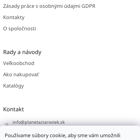
v
Zásady práce s osobnými údajmi GDPR
k
y
Kontakty
v
ý
O spoločnosti
p
i
s
u
Rady a návody
Veľkoobchod
Ako nakupovať
Katalógy
Kontakt
info
@
planetaziaroviek.sk
Používame súbory cookie, aby sme vám umožnili