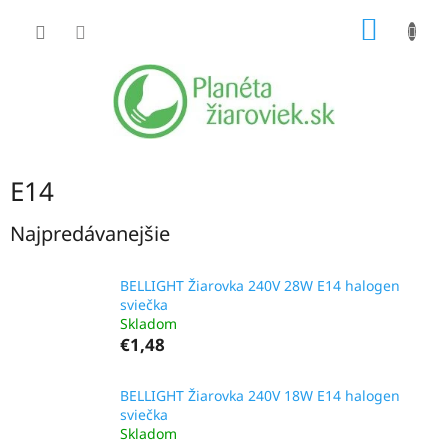
Prejsť
NÁKU
na
obsah
KOŠÍK
E14
Najpredávanejšie
BELLIGHT Žiarovka 240V 28W E14 halogen
sviečka
Skladom
€1,48
BELLIGHT Žiarovka 240V 18W E14 halogen
sviečka
Skladom