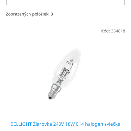
Zobrazených položiek:
3
V
Kód:
364818
ý
p
i
s
p
r
o
d
u
k
t
o
v
BELLIGHT Žiarovka 240V 18W E14 halogen sviečka