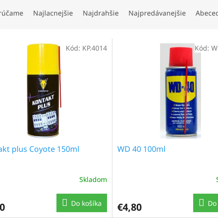
rúčame
Najlacnejšie
Najdrahšie
Najpredávanejšie
Abece
Kód:
KP.4014
Kód:
W
akt plus Coyote 150ml
WD 40 100ml
Skladom
Do košíka
Do 
0
€4,80