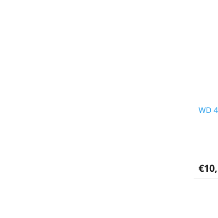
WD 4
€10