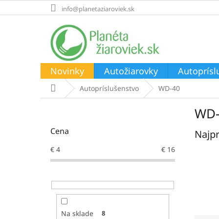
Prejsť
info@planetaziaroviek.sk
na
obsah
Novinky
Autožiarovky
Autoprísl
Domov
Autopríslušenstvo
WD-40
B
WD-
o
č
Cena
Najpr
n
ý
€
4
€
16
p
a
n
e
l
Na sklade
8