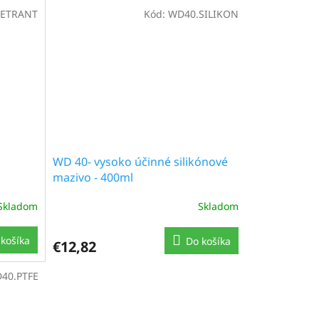
NETRANT
Kód:
WD40.SILIKON
WD 40- vysoko účinné silikónové
mazivo - 400ml
Skladom
Skladom
košíka
Do košíka
€12,82
40.PTFE