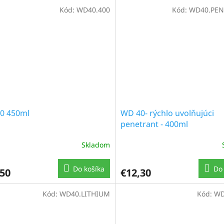
Kód:
WD40.400
Kód:
WD40.PE
0 450ml
WD 40- rýchlo uvolňujúci
penetrant - 400ml
Skladom
Do košíka
Do 
,50
€12,30
Kód:
WD40.LITHIUM
Kód:
WD