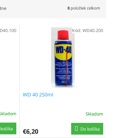
8
položiek celkom
dne
D40.100
Kód:
WD40.200
WD 40 250ml
Skladom
Skladom
košíka
Do košíka
€6,20