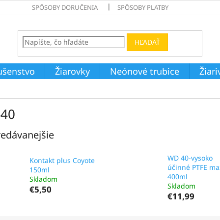
SPÔSOBY DORUČENIA
SPÔSOBY PLATBY
HĽADAŤ
ušenstvo
Žiarovky
Neónové trubice
Žiar
40
edávanejšie
WD 40-vysoko
Kontakt plus Coyote
účinné PTFE maz
150ml
400ml
Skladom
Skladom
€5,50
€11,99