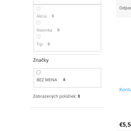
R
a
Odpo
d
Akcia
0
e
V
n
Novinka
0
ý
i
p
e
Tip
0
i
p
s
r
p
o
Značky
r
d
o
u
d
k
BEZ MENA
8
u
t
Kont
k
o
t
v
Zobrazených položiek:
8
o
v
€5,5