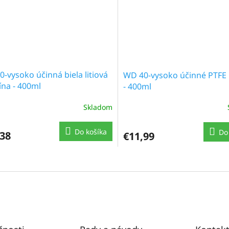
-vysoko účinná biela litiová
WD 40-vysoko účinné PTFE
ína - 400ml
- 400ml
Skladom
Do košíka
Do
,38
€11,99
O
v
l
á
d
a
c
i