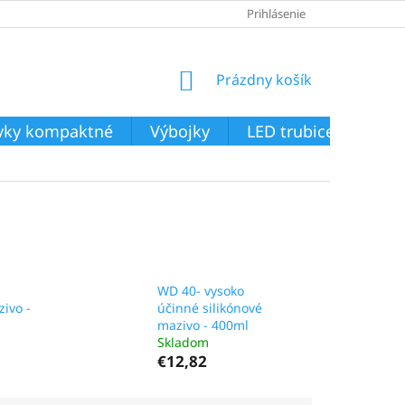
Prihlásenie
NÁKUPNÝ
Prázdny košík
KOŠÍK
ivky kompaktné
Výbojky
LED trubice
Svie
WD 40- vysoko
ivo -
účinné silikónové
mazivo - 400ml
Skladom
€12,82