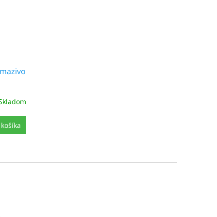
 mazivo
Skladom
 košíka