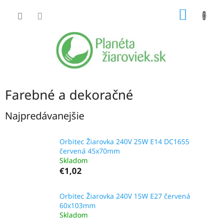
Prejsť
NÁKU
na
obsah
KOŠÍK
Farebné a dekoračné
Najpredávanejšie
Orbitec Žiarovka 240V 25W E14 DC1655
červená 45x70mm
Skladom
€1,02
Orbitec Žiarovka 240V 15W E27 červená
60x103mm
Skladom