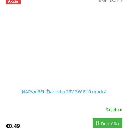
Kód:
374013
Akcia
NARVA BEL Žiarovka 23V 3W E10 modrá
Skladom
Do košíka
€0,49