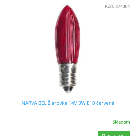
V
Kód:
374004
ý
p
i
s
p
r
o
d
u
k
t
o
v
NARVA BEL Žiarovka 14V 3W E10 červená
Skladom