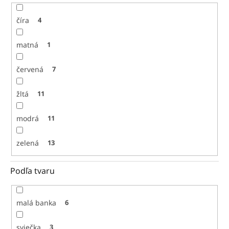
číra
4
matná
1
červená
7
žltá
11
modrá
11
zelená
13
Podľa tvaru
malá banka
6
sviečka
3