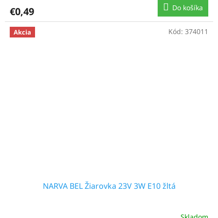
Do košíka
€0,49
Kód:
374011
Akcia
NARVA BEL Žiarovka 23V 3W E10 žltá
Skladom