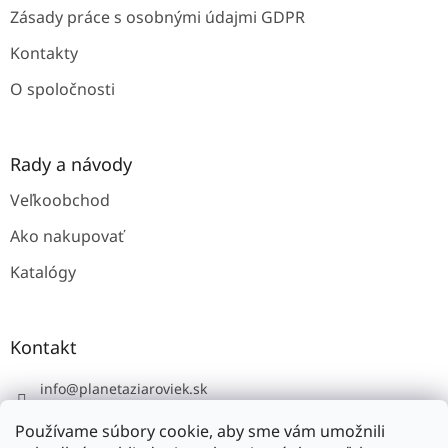
v
Zásady práce s osobnými údajmi GDPR
ý
p
Kontakty
i
s
O spoločnosti
u
Rady a návody
Veľkoobchod
Ako nakupovať
Katalógy
Kontakt
info
@
planetaziaroviek.sk
Používame súbory cookie, aby sme vám umožnili