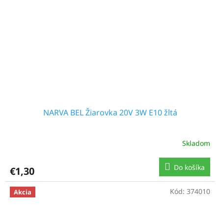
NARVA BEL Žiarovka 20V 3W E10 žltá
Skladom
Do košíka
€1,30
Kód:
374010
Akcia