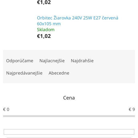
€1,02
Orbitec Žiarovka 240V 25W E27 červená
60x105 mm
Skladom
€1,02
R
a
Odporúčame
Najlacnejšie
Najdrahšie
d
e
Najpredávanejšie
Abecedne
n
i
e
Cena
p
r
€
0
€
9
o
d
u
k