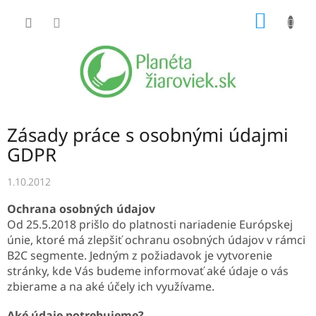
Prejsť
NÁKU
na
obsah
KOŠÍK
Zásady práce s osobnými údajmi
GDPR
1.10.2012
Ochrana osobných údajov
Od 25.5.2018 prišlo do platnosti nariadenie Európskej
únie, ktoré má zlepšiť ochranu osobných údajov v rámci
B2C segmente. Jedným z požiadavok je vytvorenie
stránky, kde Vás budeme informovať aké údaje o vás
zbierame a na aké účely ich využívame.
Aké údaje potrebujeme?