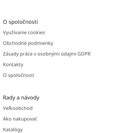
Z
á
p
ä
O spoločnosti
t
Využívanie cookies
i
e
Obchodné podmienky
Zásady práce s osobnými údajmi GDPR
Kontakty
O spoločnosti
Rady a návody
Veľkoobchod
Ako nakupovať
Katalógy