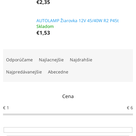
€2,35
AUTOLAMP Žiarovka 12V 45/40W R2 P45t
Skladom
€1,53
R
a
Odporúčame
Najlacnejšie
Najdrahšie
d
e
Najpredávanejšie
Abecedne
n
i
e
Cena
p
r
€
1
€
6
o
d
u
k