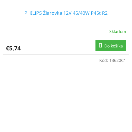
PHILIPS Žiarovka 12V 45/40W P45t R2
Skladom
Do košíka
€5,74
Kód:
13620C1