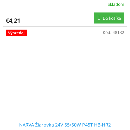
Skladom
Do košíka
€4,21
Kód:
48132
Výpredaj
NARVA Žiarovka 24V 55/50W P45T HB-HR2