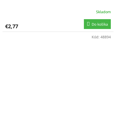
Skladom
Do košíka
€2,77
Kód:
48894