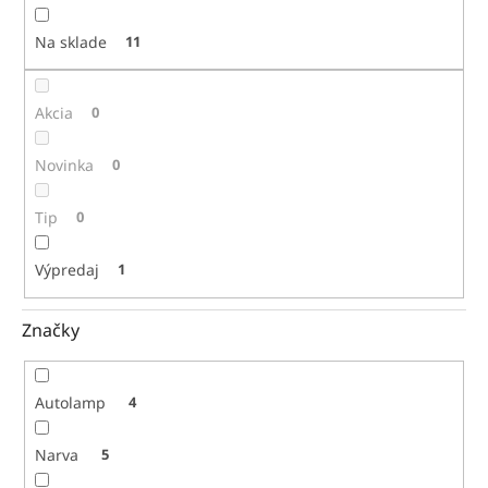
t
o
Na sklade
11
v
Akcia
0
Novinka
0
Tip
0
Výpredaj
1
Značky
Autolamp
4
Narva
5