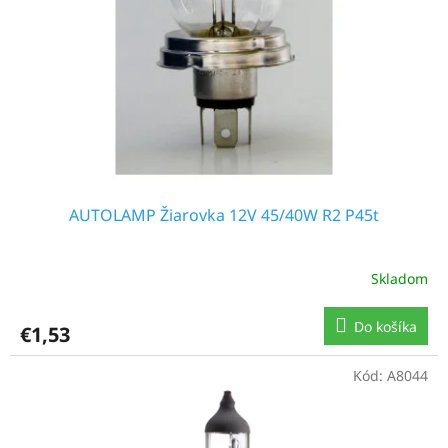
r
o
d
u
k
t
o
v
AUTOLAMP Žiarovka 12V 45/40W R2 P45t
Skladom
Do košíka
€1,53
Kód:
A8044