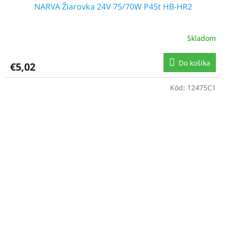
NARVA Žiarovka 24V 75/70W P45t HB-HR2
Skladom
Do košíka
€5,02
Kód:
12475C1