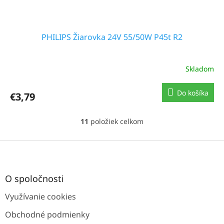
PHILIPS Žiarovka 24V 55/50W P45t R2
Skladom
Do košíka
€3,79
11
položiek celkom
O
v
l
Z
á
á
d
p
a
ä
O spoločnosti
c
t
i
Využívanie cookies
i
e
e
p
Obchodné podmienky
r