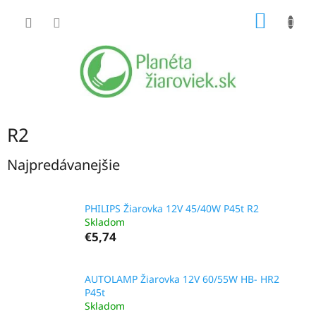
Prejsť
NÁKU
na
obsah
KOŠÍK
R2
Najpredávanejšie
PHILIPS Žiarovka 12V 45/40W P45t R2
Skladom
€5,74
AUTOLAMP Žiarovka 12V 60/55W HB- HR2
P45t
Skladom