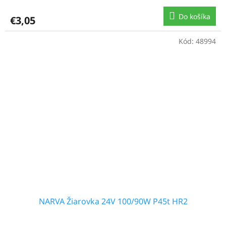
Do košíka
€3,05
Kód:
48994
NARVA Žiarovka 24V 100/90W P45t HR2