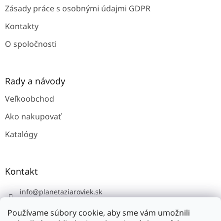
v
Zásady práce s osobnými údajmi GDPR
k
y
Kontakty
v
ý
O spoločnosti
p
i
s
u
Rady a návody
Veľkoobchod
Ako nakupovať
Katalógy
Kontakt
info
@
planetaziaroviek.sk
Používame súbory cookie, aby sme vám umožnili