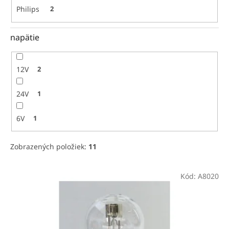
Philips
2
napätie
12V
2
24V
1
6V
1
Zobrazených položiek:
11
V
Kód:
A8020
ý
p
i
s
p