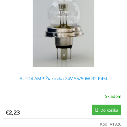
AUTOLAMP Žiarovka 24V 55/50W R2 P45t
Skladom
Do košíka
€2,23
Kód:
A1926