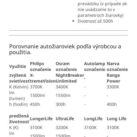
prevádzku (v prípade ak
nie uvádzame to v
parametroch žiarovky)
životnosť až 500h
Porovnanie autožiaroviek podľa výrobcou a
použitia.
Philips
Osram
Autolamp
Narva
Využitie
označenie
označenie
označenie
označenie
zvýšená
X-
NightBreaker
Range
-
svietivosť
tremeVision
Unlimited
Power
K (Kelvin)
3700K
3400K
-
3300K
lm
1500lm
1550lm
-
-
(lumen)
h (hodín)
450h
300h
-
400h
predžená
LongerLife
UltraLife
LongLife
Long Life
životnosť
K (K)
3100K
3200K
3100K
3100K
lm
1500lm
1500lm
-
-