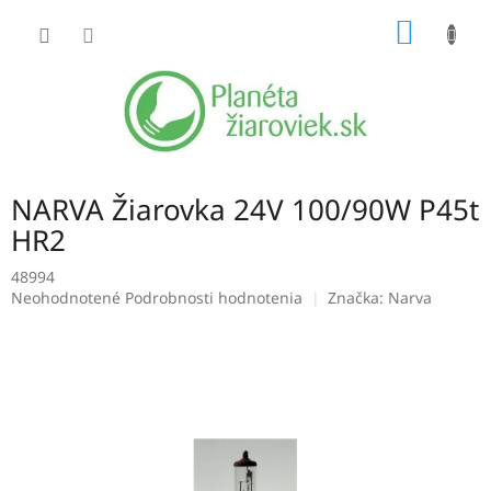
Prejsť
NÁKU
na
obsah
KOŠÍK
NARVA Žiarovka 24V 100/90W P45t
HR2
48994
Priemerné
Neohodnotené
Podrobnosti hodnotenia
Značka:
Narva
hodnotenie
produktu
je
0,0
z
5
hviezdičiek.