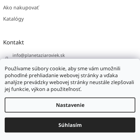
Ako nakupovať
Katalógy
Kontakt
info
@
planetaziaroviek.sk
Používame súbory cookie, aby sme vám umožnili
pohodlné prehliadanie webovej stránky a vďaka
analýze prevádzky webovej stránky neustále zlepšovali
jej funkcie, výkon a použiteľnosť.
Vytvoril Shoptet
Nastavenie
Copyright 2026
planétažiaroviek.sk
. Všetky práva
Súhlasím
vyhradené.