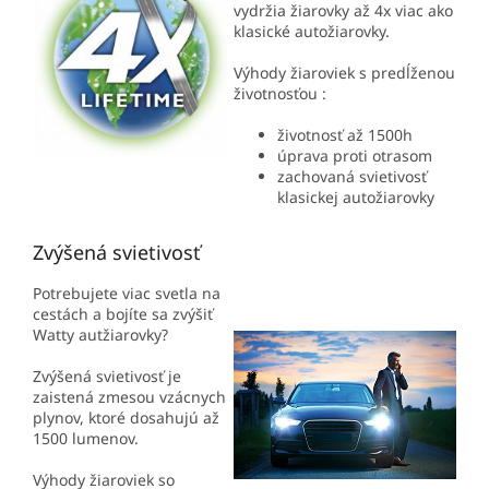
vydržia žiarovky až 4x viac ako
klasické autožiarovky.
Výhody žiaroviek s predĺženou
životnosťou :
životnosť až 1500h
úprava proti otrasom
zachovaná svietivosť
klasickej autožiarovky
Zvýšená svietivosť
Potrebujete viac svetla na
cestách a bojíte sa zvýšiť
Watty autžiarovky?
Zvýšená svietivosť je
zaistená zmesou vzácnych
plynov, ktoré dosahujú až
1500 lumenov.
Výhody žiaroviek so