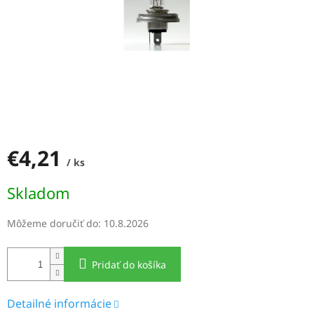
€4,21
/ ks
Jednotková
Skladom
cena:
Môžeme doručiť do:
10.8.2026
Pridať do košíka
Detailné informácie