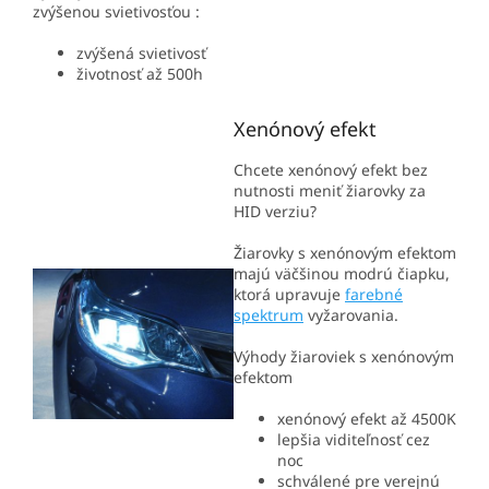
zvýšenou svietivosťou :
zvýšená svietivosť
životnosť až 500h
Xenónový efekt
Chcete xenónový efekt bez
nutnosti meniť žiarovky za
HID verziu?
Žiarovky s xenónovým efektom
majú väčšinou modrú čiapku,
ktorá upravuje
farebné
spektrum
vyžarovania.
Výhody žiaroviek s xenónovým
efektom
xenónový efekt až 4500K
lepšia viditeľnosť cez
noc
schválené pre verejnú