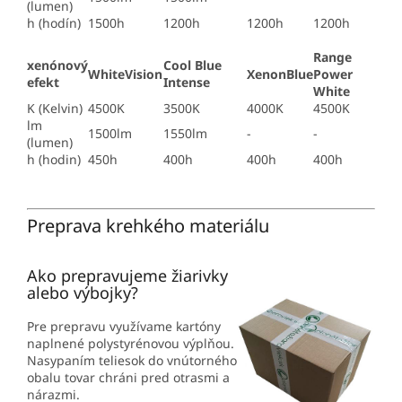
(lumen)
h (hodín)
1500h
1200h
1200h
1200h
Range
xenónový
Cool Blue
WhiteVision
XenonBlue
Power
efekt
Intense
White
K (Kelvin)
4500K
3500K
4000K
4500K
lm
1500lm
1550lm
-
-
(lumen)
h (hodin)
450h
400h
400h
400h
Preprava krehkého materiálu
Ako prepravujeme žiarivky
alebo výbojky?
Pre prepravu využívame kartóny
naplnené polystyrénovou výplňou.
Nasypaním teliesok do vnútorného
obalu tovar chráni pred otrasmi a
nárazmi.