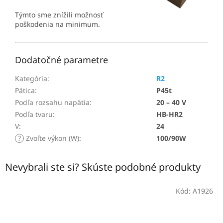
Týmto sme znížili možnosť
poškodenia na minimum.
Dodatočné parametre
Kategória
:
R2
Pätica
:
P45t
Podľa rozsahu napätia
:
20 – 40 V
Podľa tvaru
:
HB-HR2
V
:
24
?
Zvoľte výkon (W)
:
100/90W
Nevybrali ste si? Skúste podobné produkty
Kód:
A1926