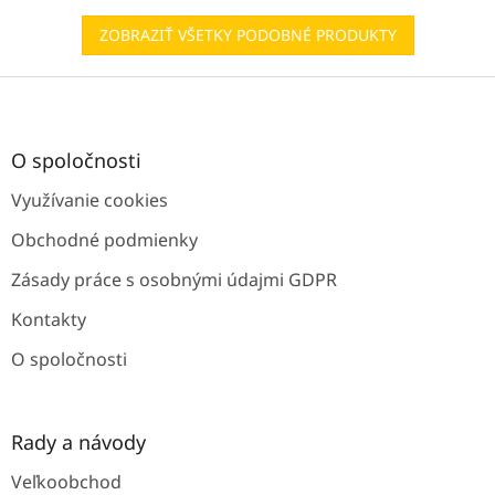
ZOBRAZIŤ VŠETKY PODOBNÉ PRODUKTY
Z
á
p
ä
O spoločnosti
t
Využívanie cookies
i
e
Obchodné podmienky
Zásady práce s osobnými údajmi GDPR
Kontakty
O spoločnosti
Rady a návody
Veľkoobchod