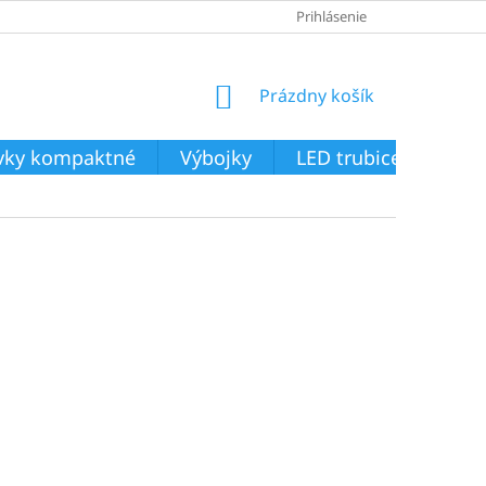
Prihlásenie
NÁKUPNÝ
Prázdny košík
KOŠÍK
ivky kompaktné
Výbojky
LED trubice
Svie