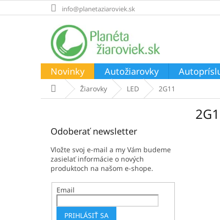
Prejsť
info@planetaziaroviek.sk
na
obsah
Novinky
Autožiarovky
Autoprísl
Domov
Žiarovky
LED
2G11
B
2G1
o
č
Odoberať newsletter
n
ý
Vložte svoj e-mail a my Vám budeme
p
zasielať informácie o nových
a
produktoch na našom e-shope.
n
e
Email
l
PRIHLÁSIŤ SA