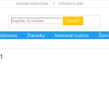
SPÔSOBY DORUČENIA
SPÔSOBY PLATBY
HĽADAŤ
ušenstvo
Žiarovky
Neónové trubice
Žiar
1