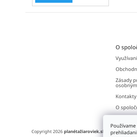
Z
á
p
ä
t
O spolo
i
e
Využívan
Obchodn
Zásady p
osobným
Kontakty
O spoloč
Používame 
Copyright 2026
planétažiaroviek.sk
. Všetky práva 
prehliadan