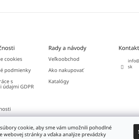
čnosti
Rady a návody
Kontak
ie cookies
Veľkoobchod
info
sk
é podmienky
Ako nakupovať
ráce s
Katalógy
i údajmi GDPR
nosti
súbory cookie, aby sme vám umožnili pohodlné
vyhradené.
ie webovej stránky a vďaka analýze prevádzky