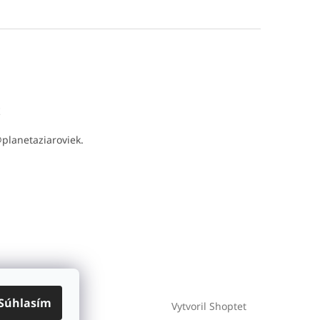
t
@
planetaziaroviek.
Súhlasím
Vytvoril Shoptet