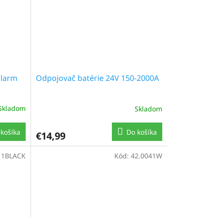
alarm
Odpojovač batérie 24V 150-2000A
Skladom
Skladom
košíka
Do košíka
€14,99
11BLACK
Kód:
42.0041W