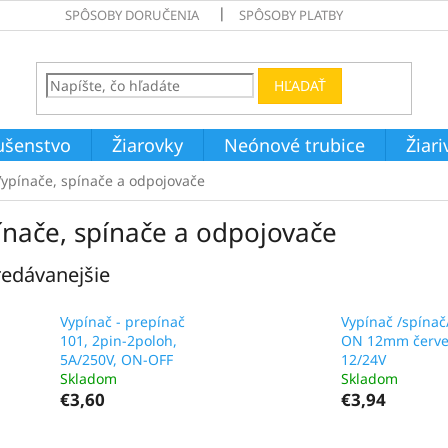
SPÔSOBY DORUČENIA
SPÔSOBY PLATBY
HĽADAŤ
ušenstvo
Žiarovky
Neónové trubice
Žiar
Vypínače, spínače a odpojovače
ínače, spínače a odpojovače
edávanejšie
Vypínač - prepínač
Vypínač /spínač
101, 2pin-2poloh,
ON 12mm červ
5A/250V, ON-OFF
12/24V
Skladom
Skladom
€3,60
€3,94