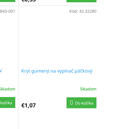
 843-001
Kód:
42.32280
V
Kryt gumený na vypínač páčkový
Skladom
Skladom
košíka
Do košíka
€1,07