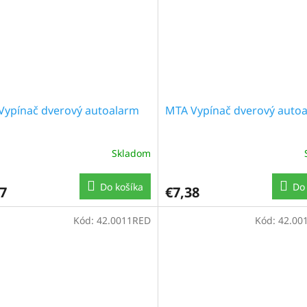
Vypínač dverový autoalarm
MTA Vypínač dverový auto
Skladom
Do košíka
Do 
7
€7,38
Kód:
42.0011RED
Kód:
42.00