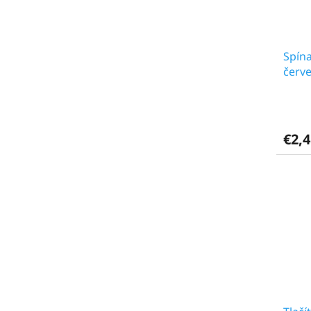
Spína
červ
€2,4