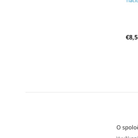
Tlačí
€8,5
Z
á
p
ä
t
O spolo
i
e