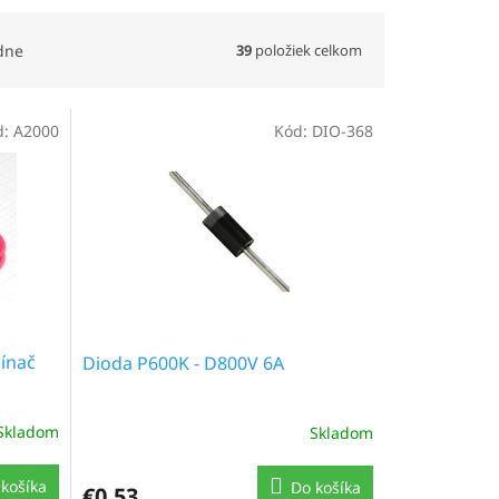
39
položiek celkom
dne
d:
A2000
Kód:
DIO-368
ínač
Dioda P600K - D800V 6A
Skladom
Skladom
košíka
Do košíka
€0,53