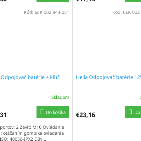
Kód:
6EK 002 843-051
Kód:
6EK 002
 Odpojovač batérie + kľúč
Hella Odpojovač batérie 12
Skladom
Do košíka
Do 
,31
€23,16
 portov: 2 Závit: M10 Ovládanie
n: otáčaním gombíka ovládania
 ISO: 40050-IPX2 DIN...