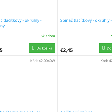
č tlačítkový - okrúhly -
Spínač tlačítkový - okrúhly -
ený
Skladom
Do košíka
Do 
5
€2,45
Kód:
42.0040W
Kód:
4