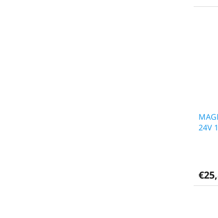
MAGN
24V 
€25