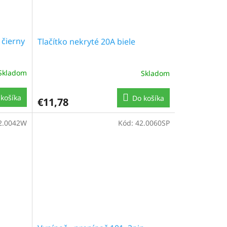
 čierny
Tlačítko nekryté 20A biele
Skladom
Skladom
košíka
Do košíka
€11,78
2.0042W
Kód:
42.0060SP