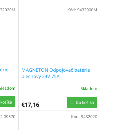
432020M
Kód:
9432000M
érie
MAGNETON Odpojovač batérie
plechový 24V 75A
Skladom
Skladom
košíka
Do košíka
€17,16
42.09570
Kód:
9432020