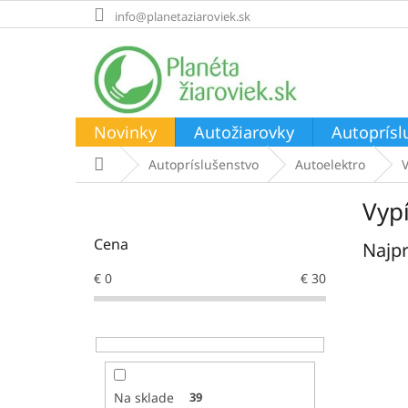
Prejsť
info@planetaziaroviek.sk
na
obsah
Novinky
Autožiarovky
Autoprísl
Domov
Autopríslušenstvo
Autoelektro
B
Vyp
o
č
Cena
Najpr
n
ý
€
0
€
30
p
a
n
e
l
Na sklade
39