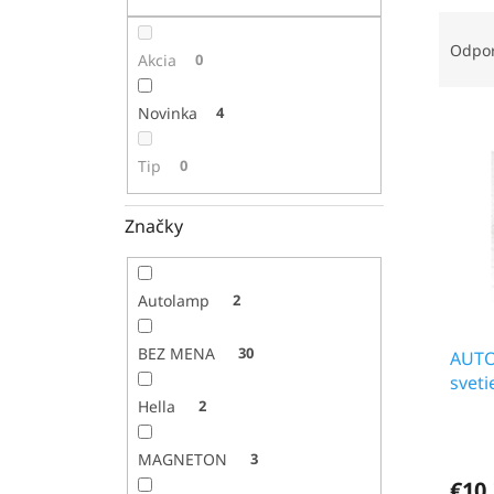
R
a
Odpo
Akcia
0
d
e
Novinka
4
V
n
ý
i
p
e
Tip
0
i
p
s
r
Značky
p
o
r
d
o
u
Autolamp
2
d
k
u
t
BEZ MENA
30
AUTO
k
o
sveti
t
v
o
Hella
2
v
MAGNETON
3
€10