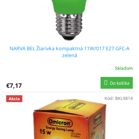
NARVA BEL Žiarivka kompaktná 11W/017 E27 GFC-A
zelená
Skladom
Do košíka
€7,17
Kód:
BKL9814
Akcia