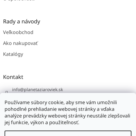
p
i
s
u
Rady a návody
Veľkoobchod
Ako nakupovať
Katalógy
Kontakt
info
@
planetaziaroviek.sk
Používame súbory cookie, aby sme vám umožnili
pohodlné prehliadanie webovej stránky a vďaka
analýze prevádzky webovej stránky neustále zlepšovali
jej funkcie, výkon a použiteľnosť.
Vytvoril Shoptet