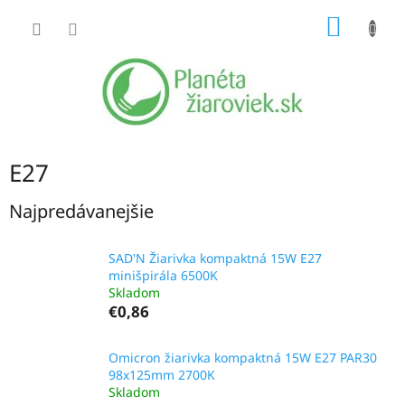
Prejsť
NÁKU
na
obsah
KOŠÍK
E27
Najpredávanejšie
SAD'N Žiarivka kompaktná 15W E27
minišpirála 6500K
Skladom
€0,86
Omicron žiarivka kompaktná 15W E27 PAR30
98x125mm 2700K
Skladom