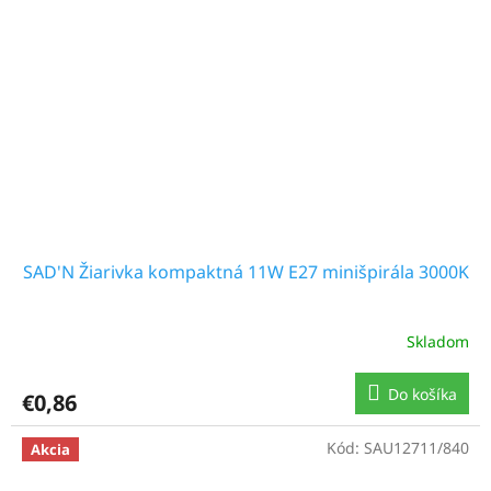
SAD'N Žiarivka kompaktná 11W E27 minišpirála 3000K
Skladom
Do košíka
€0,86
Kód:
SAU12711/840
Akcia