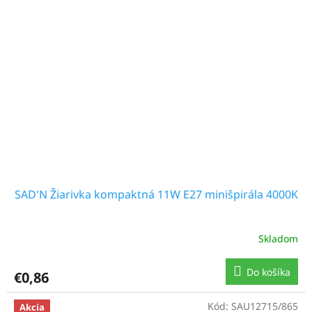
SAD'N Žiarivka kompaktná 11W E27 minišpirála 4000K
Skladom
Do košíka
€0,86
Kód:
SAU12715/865
Akcia