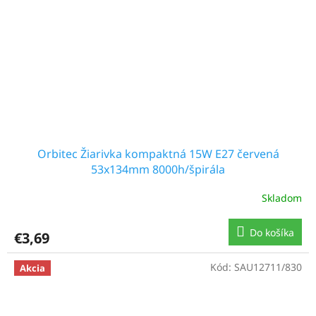
Orbitec Žiarivka kompaktná 15W E27 červená
53x134mm 8000h/špirála
Skladom
Do košíka
€3,69
Kód:
SAU12711/830
Akcia