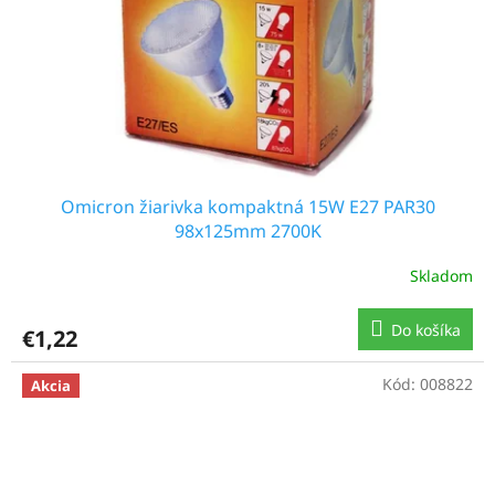
Omicron žiarivka kompaktná 15W E27 PAR30
98x125mm 2700K
Skladom
Do košíka
€1,22
Kód:
008822
Akcia