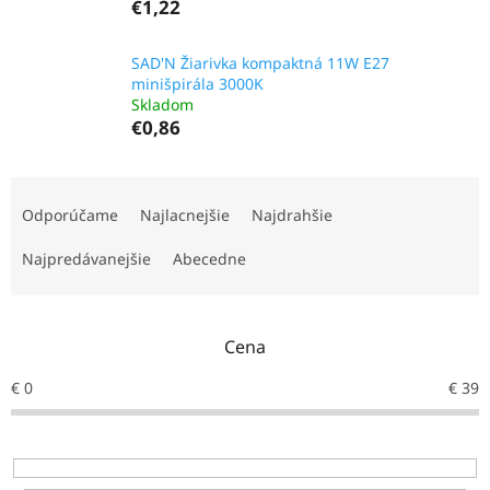
€1,22
SAD'N Žiarivka kompaktná 11W E27
minišpirála 3000K
Skladom
€0,86
R
a
Odporúčame
Najlacnejšie
Najdrahšie
d
e
Najpredávanejšie
Abecedne
n
i
e
Cena
p
r
€
0
€
39
o
d
u
k