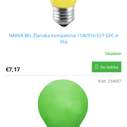
k
t
o
v
NARVA BEL Žiarivka kompaktná 11W/016 E27 GFC-A
žltá
Skladom
Do košíka
€7,17
Kód:
234007