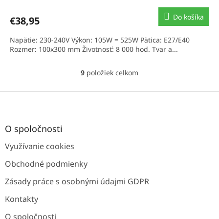
Do košíka
€38,95
Napätie: 230-240V Výkon: 105W = 525W Pätica: E27/E40
Rozmer: 100x300 mm Životnosť: 8 000 hod. Tvar a...
9
položiek celkom
O
v
l
Z
á
á
d
p
a
ä
O spoločnosti
c
t
i
Využívanie cookies
i
e
e
p
Obchodné podmienky
r
v
Zásady práce s osobnými údajmi GDPR
k
y
Kontakty
v
ý
O spoločnosti