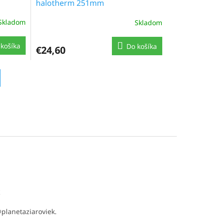
halotherm 251mm
Skladom
Skladom
košíka
Do košíka
€24,60
t
@
planetaziaroviek.