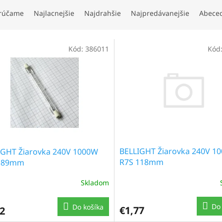
rúčame
Najlacnejšie
Najdrahšie
Najpredávanejšie
Abece
Kód:
386011
Kód
BELLIGHT Žiarovka 240V 1
IGHT Žiarovka 240V 1000W
R7S 118mm
189mm
Skladom
Do 
Do košíka
€1,77
2