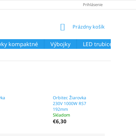
Prihlásenie
NÁKUPNÝ
Prázdny košík
KOŠÍK
ivky kompaktné
Výbojky
LED trubice
Svie
vka
Orbitec Žiarovka
230V 1000W RS7
192mm
Skladom
€6,30