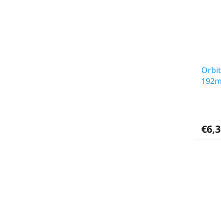
Orbi
192
€6,3