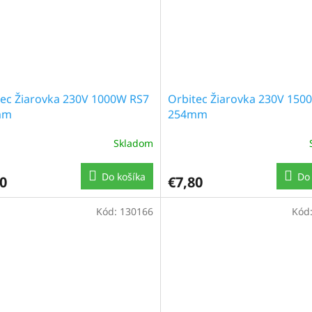
tec Žiarovka 230V 1000W RS7
Orbitec Žiarovka 230V 150
mm
254mm
Skladom
Do košíka
Do 
0
€7,80
Kód:
130166
Kód