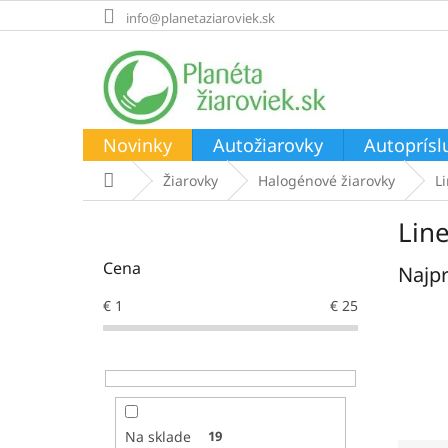
Prejsť
info@planetaziaroviek.sk
na
obsah
Novinky
Autožiarovky
Autoprísl
Domov
Žiarovky
Halogénové žiarovky
L
B
Lin
o
č
Cena
Najpr
n
ý
€
1
€
25
p
a
n
e
l
Na sklade
19