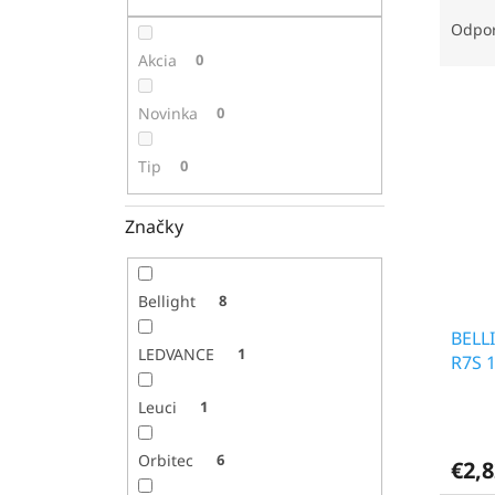
R
a
Odpo
d
Akcia
0
e
V
n
Novinka
0
ý
i
p
e
Tip
0
i
p
s
r
p
o
Značky
r
d
o
u
d
k
Bellight
8
u
t
BELL
k
o
LEDVANCE
1
R7S 
t
v
o
Leuci
1
v
Orbitec
6
€2,8