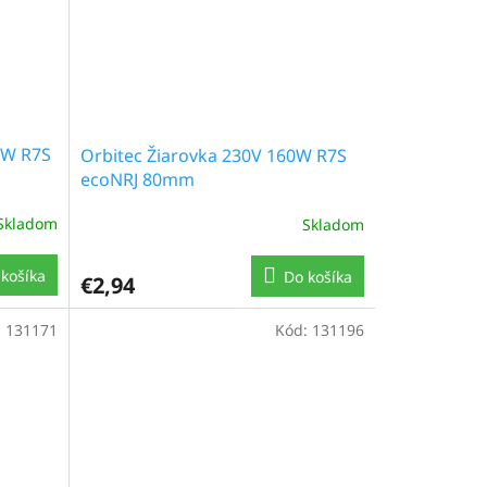
0W R7S
Orbitec Žiarovka 230V 160W R7S
ecoNRJ 80mm
Skladom
Skladom
košíka
Do košíka
€2,94
:
131171
Kód:
131196