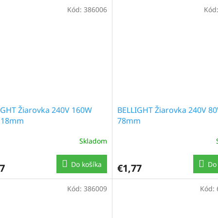
Kód:
386006
Kód
IGHT Žiarovka 240V 160W
BELLIGHT Žiarovka 240V 8
118mm
78mm
Skladom
Do košíka
Do 
7
€1,77
Kód:
386009
Kód: