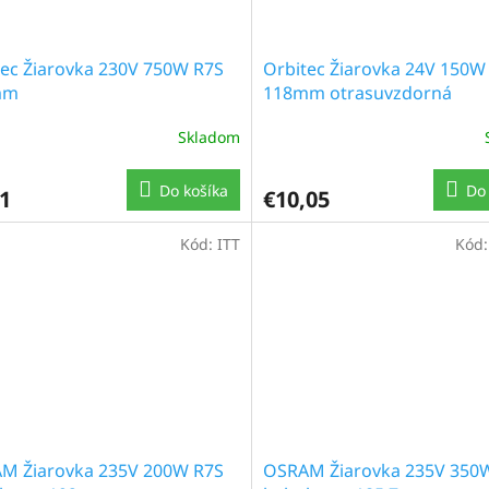
tec Žiarovka 230V 750W R7S
Orbitec Žiarovka 24V 150W
mm
118mm otrasuvzdorná
Skladom
Do košíka
Do 
1
€10,05
Kód:
ITT
Kód
M Žiarovka 235V 200W R7S
OSRAM Žiarovka 235V 350