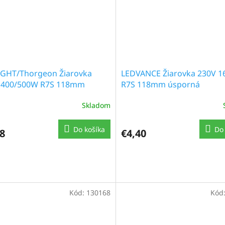
IGHT/Thorgeon Žiarovka
LEDVANCE Žiarovka 230V 
 400/500W R7S 118mm
R7S 118mm úsporná
Skladom
Do košíka
Do 
8
€4,40
Kód:
130168
Kód