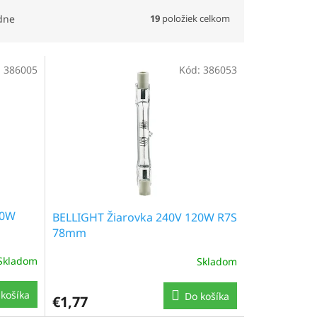
19
položiek celkom
dne
:
386005
Kód:
386053
00W
BELLIGHT Žiarovka 240V 120W R7S
78mm
Skladom
Skladom
košíka
Do košíka
€1,77