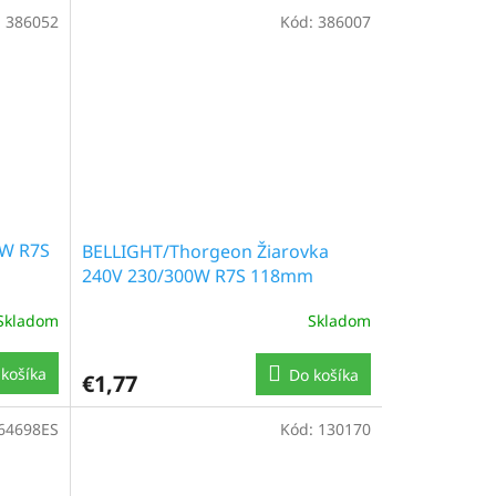
:
386052
Kód:
386007
0W R7S
BELLIGHT/Thorgeon Žiarovka
240V 230/300W R7S 118mm
Skladom
Skladom
košíka
Do košíka
€1,77
64698ES
Kód:
130170