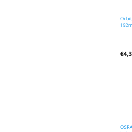
Orbi
192
€4,3
OSRA