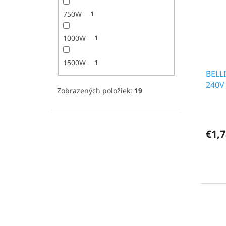
750W
1
1000W
1
1500W
1
BELL
240V
Zobrazených položiek:
19
€1,7