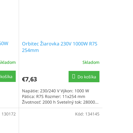
160W
Orbitec Žiarovka 230V 1000W R7S
254mm
Skladom
Skladom
košíka
Do košíka
€7,63
Napätie: 230/240 V Výkon: 1000 W
Pätica: R7S Rozmer: 11x254 mm
Životnosť: 2000 h Svetelný tok: 28000...
:
130172
Kód:
134145