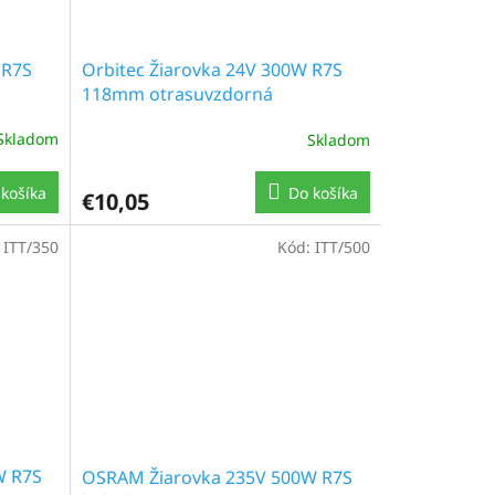
 R7S
Orbitec Žiarovka 24V 300W R7S
118mm otrasuvzdorná
Skladom
Skladom
košíka
Do košíka
€10,05
:
ITT/350
Kód:
ITT/500
W R7S
OSRAM Žiarovka 235V 500W R7S