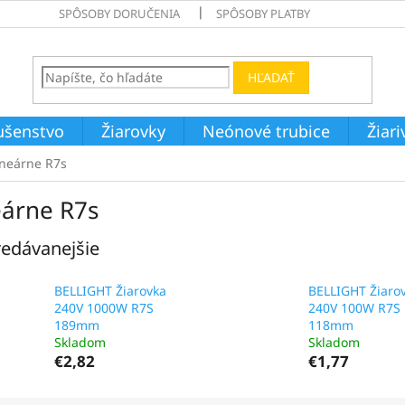
SPÔSOBY DORUČENIA
SPÔSOBY PLATBY
HĽADAŤ
ušenstvo
Žiarovky
Neónové trubice
Žiar
ineárne R7s
eárne R7s
edávanejšie
BELLIGHT Žiarovka
BELLIGHT Žiaro
240V 1000W R7S
240V 100W R7S
189mm
118mm
Skladom
Skladom
€2,82
€1,77