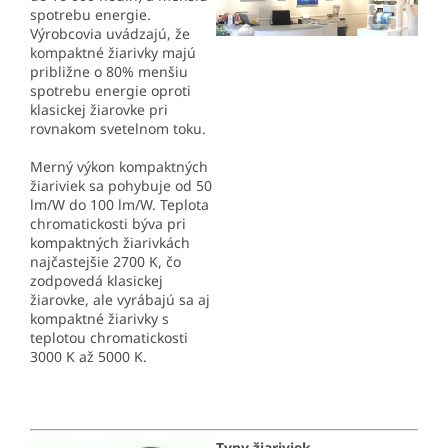
spotrebu energie.
Výrobcovia uvádzajú, že
kompaktné žiarivky majú
približne o 80% menšiu
spotrebu energie oproti
klasickej žiarovke pri
rovnakom svetelnom toku.
Merný výkon kompaktných
žiariviek sa pohybuje od 50
lm/W do 100 lm/W. Teplota
chromatickosti býva pri
kompaktných žiarivkách
najčastejšie 2700 K, čo
zodpovedá klasickej
žiarovke, ale vyrábajú sa aj
kompaktné žiarivky s
teplotou chromatickosti
3000 K až 5000 K.
Typy žiariviek