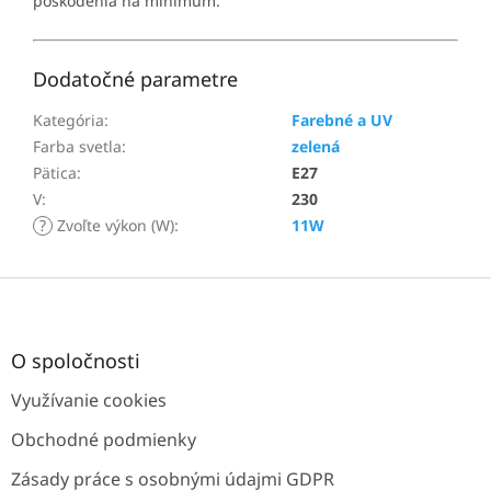
poškodenia na minimum.
Dodatočné parametre
Kategória
:
Farebné a UV
Farba svetla
:
zelená
Pätica
:
E27
V
:
230
?
Zvoľte výkon (W)
:
11W
Z
á
p
ä
O spoločnosti
t
Využívanie cookies
i
e
Obchodné podmienky
Zásady práce s osobnými údajmi GDPR