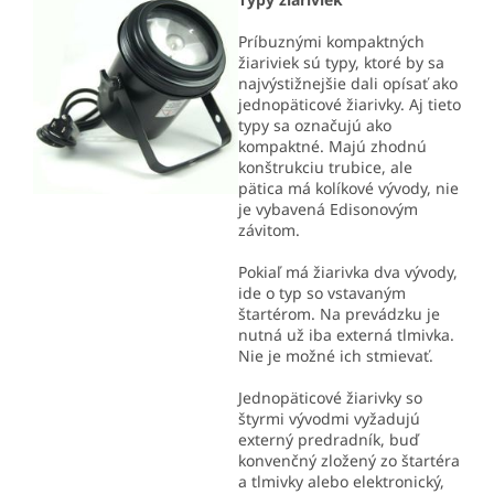
Príbuznými kompaktných
žiariviek sú typy, ktoré by sa
najvýstižnejšie dali opísať ako
jednopäticové žiarivky. Aj tieto
typy sa označujú ako
kompaktné. Majú zhodnú
konštrukciu trubice, ale
pätica má kolíkové vývody, nie
je vybavená Edisonovým
závitom.
Pokiaľ má žiarivka dva vývody,
ide o typ so vstavaným
štartérom. Na prevádzku je
nutná už iba externá tlmivka.
Nie je možné ich stmievať.
Jednopäticové žiarivky so
štyrmi vývodmi vyžadujú
externý predradník, buď
konvenčný zložený zo štartéra
a tlmivky alebo elektronický,