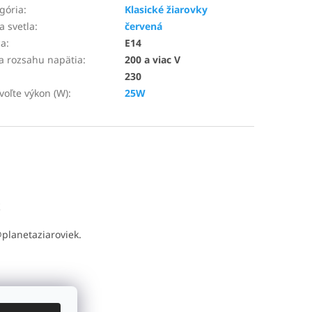
gória
:
Klasické žiarovky
a svetla
:
červená
ca
:
E14
a rozsahu napätia
:
200 a viac V
230
voľte výkon (W)
:
25W
t
@
planetaziaroviek.