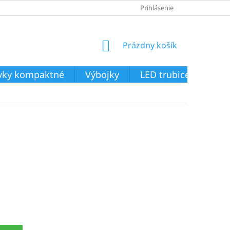
Prihlásenie
NÁKUPNÝ
Prázdny košík
KOŠÍK
ivky kompaktné
Výbojky
LED trubice
Svie