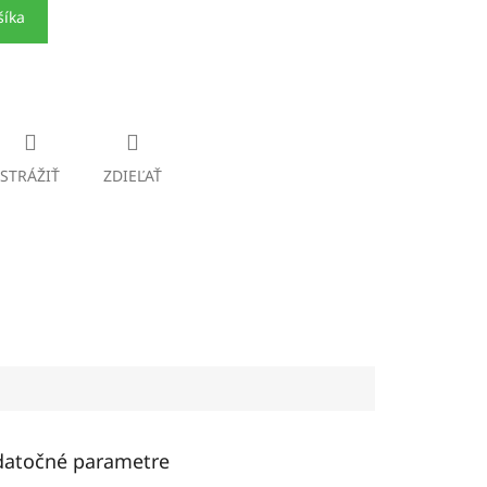
šíka
STRÁŽIŤ
ZDIEĽAŤ
atočné parametre