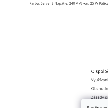
Farba: červená Napätie: 240 V Výkon: 25 W Pätic
Z
á
p
ä
t
O spolo
i
e
Využívan
Obchodn
Zásady p
osobným
Používame 