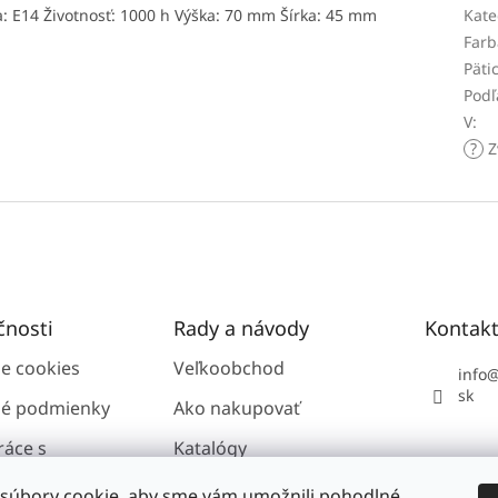
a: E14 Životnosť: 1000 h Výška: 70 mm Šírka: 45 mm
Kate
Farb
Päti
Podľ
V
:
?
Z
čnosti
Rady a návody
Kontak
ie cookies
Veľkoobchod
info
sk
é podmienky
Ako nakupovať
ráce s
Katalógy
i údajmi GDPR
súbory cookie, aby sme vám umožnili pohodlné