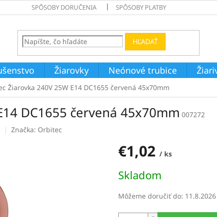
SPÔSOBY DORUČENIA
SPÔSOBY PLATBY
HĽADAŤ
ušenstvo
Žiarovky
Neónové trubice
Žiar
ec Žiarovka 240V 25W E14 DC1655 červená 45x70mm
 E14 DC1655 červená 45x70mm
007272
Značka:
Orbitec
€1,02
/ ks
Jednotková
Skladom
cena:
Môžeme doručiť do:
11.8.2026