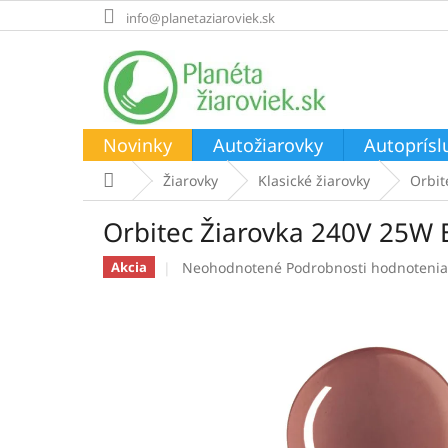
Prejsť
info@planetaziaroviek.sk
na
obsah
Novinky
Autožiarovky
Autoprísl
Domov
Žiarovky
Klasické žiarovky
Orbit
Orbitec Žiarovka 240V 25W
Priemerné
Neohodnotené
Podrobnosti hodnotenia
Akcia
hodnotenie
produktu
je
0,0
z
5
hviezdičiek.