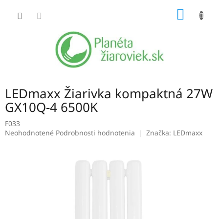
Prejsť
NÁKU
na
obsah
KOŠÍK
LEDmaxx Žiarivka kompaktná 27W
GX10Q-4 6500K
F033
Priemerné
Neohodnotené
Podrobnosti hodnotenia
Značka:
LEDmaxx
hodnotenie
produktu
je
0,0
z
5
hviezdičiek.