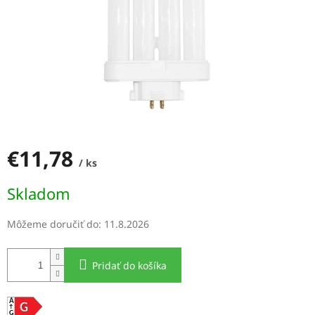
€11,78
/ ks
Jednotková
Skladom
cena:
Môžeme doručiť do:
11.8.2026
Pridať do košíka