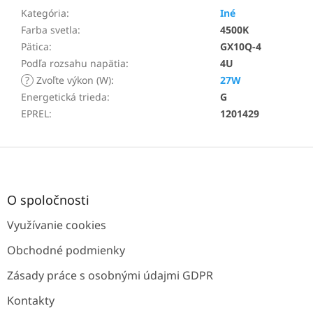
Kategória
:
Iné
Farba svetla
:
4500K
Pätica
:
GX10Q-4
Podľa rozsahu napätia
:
4U
?
Zvoľte výkon (W)
:
27W
Energetická trieda
:
G
EPREL
:
1201429
Z
á
p
ä
O spoločnosti
t
Využívanie cookies
i
e
Obchodné podmienky
Zásady práce s osobnými údajmi GDPR
Kontakty