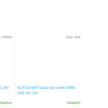
d:
98994
Kód:
AK6
2 24V
AUTOLAMP Sada žiaroviek MINI
UNI H4 12V
Skladom
Skladom