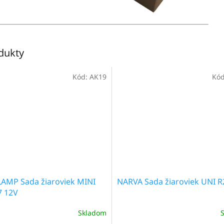
odukty
Kód:
AK19
Kó
AMP Sada žiaroviek MINI
NARVA Sada žiaroviek UNI R
7 12V
Skladom