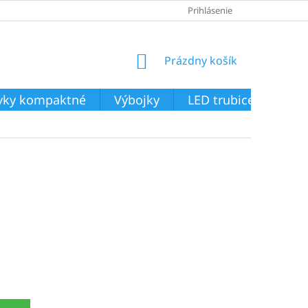
Prihlásenie
NÁKUPNÝ
Prázdny košík
KOŠÍK
ivky kompaktné
Výbojky
LED trubice
Svie