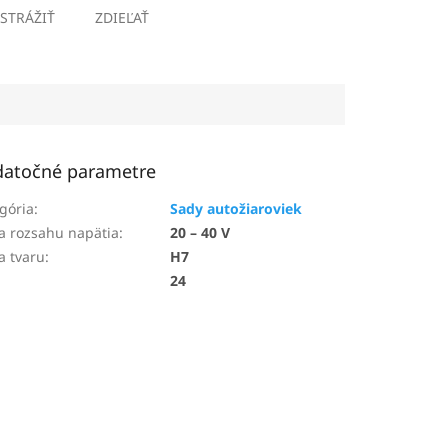
STRÁŽIŤ
ZDIEĽAŤ
atočné parametre
gória
:
Sady autožiaroviek
a rozsahu napätia
:
20 – 40 V
a tvaru
:
H7
24