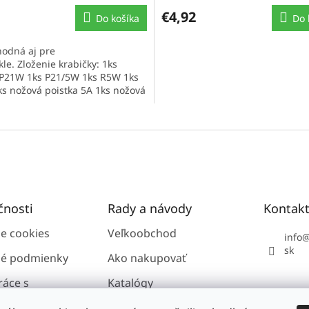
€4,92
Do košíka
Do 
hodná aj pre
le. Zloženie krabičky: 1ks
 P21W 1ks P21/5W 1ks R5W 1ks
s nožová poistka 5A 1ks nožová
..
čnosti
Rady a návody
Kontak
ie cookies
Veľkoobchod
info
sk
é podmienky
Ako nakupovať
ráce s
Katalógy
i údajmi GDPR