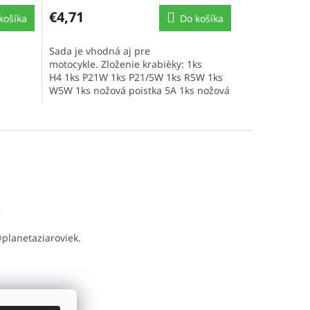
€4,71
košíka
Do košíka
Sada je vhodná aj pre
motocykle. Zloženie krabièky: 1ks
H4 1ks P21W 1ks P21/5W 1ks R5W 1ks
W5W 1ks nožová poistka 5A 1ks nožová
poistka...
t
@
planetaziaroviek.