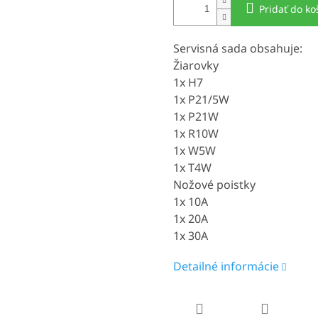
Pridať do ko
Servisná sada obsahuje:
Žiarovky
1x H7
1x P21/5W
1x P21W
1x R10W
1x W5W
1x T4W
Nožové poistky
1x 10A
1x 20A
1x 30A
Detailné informácie