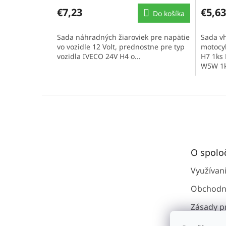
€7,23
€5,63
Do košíka
Sada náhradných žiaroviek pre napätie
Sada v
vo vozidle 12 Volt, prednostne pre typ
motocyk
vozidla IVECO 24V H4 o...
H7 1ks
W5W 1k
poistka.
Z
á
p
ä
t
O spolo
i
e
Využívan
Obchodn
Zásady p
osobným