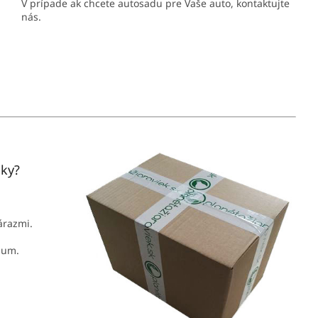
V prípade ak chcete autosadu pre Vaše auto, kontaktujte
nás.
jky?
nárazmi.
mum.