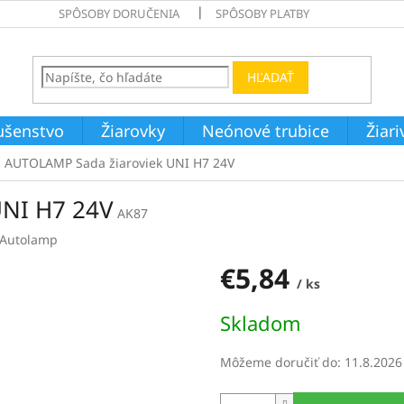
SPÔSOBY DORUČENIA
SPÔSOBY PLATBY
HĽADAŤ
ušenstvo
Žiarovky
Neónové trubice
Žiar
AUTOLAMP Sada žiaroviek UNI H7 24V
UNI H7 24V
AK87
Autolamp
€5,84
/ ks
Jednotková
Skladom
cena:
Môžeme doručiť do:
11.8.2026