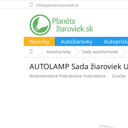
Prejsť
info@planetaziaroviek.sk
na
obsah
Novinky
Autožiarovky
Autoprísl
Domov
Autožiarovky
Sady autožiaroviek
AUTOLAMP Sada žiaroviek 
Priemerné
Neohodnotené
Podrobnosti hodnotenia
Značka:
hodnotenie
produktu
je
0,0
z
5
hviezdičiek.