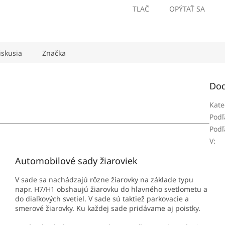
TLAČ
OPÝTAŤ SA
iskusia
Značka
Dod
Kate
Podľ
Podľ
V
:
Automobilové sady žiaroviek
V sade sa nachádzajú rôzne žiarovky na základe typu
napr. H7/H1 obshaujú žiarovku do hlavného svetlometu a
do diaľkových svetiel. V sade sú taktiež parkovacie a
smerové žiarovky. Ku každej sade pridávame aj poistky.