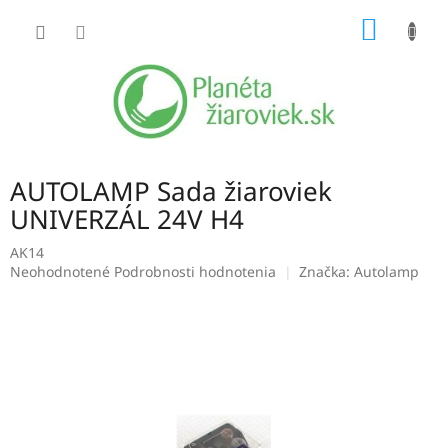
Prejsť
NÁKU
na
obsah
KOŠÍK
AUTOLAMP Sada žiaroviek
UNIVERZÁL 24V H4
AK14
Priemerné
Neohodnotené
Podrobnosti hodnotenia
Značka:
Autolamp
hodnotenie
produktu
je
0,0
z
5
hviezdičiek.