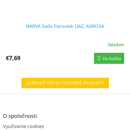
NARVA Sada žiaroviek LIAZ, KAROSA
Skladom
€7,69
Do košíka
ZOBRAZIŤ VŠETKY PODOBNÉ PRODUKTY
Z
á
p
ä
O spoločnosti
t
Využívanie cookies
i