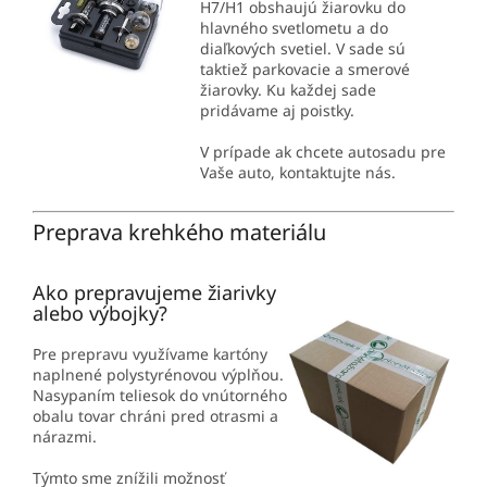
H7/H1 obshaujú žiarovku do
hlavného svetlometu a do
diaľkových svetiel. V sade sú
taktiež parkovacie a smerové
žiarovky. Ku každej sade
pridávame aj poistky.
V prípade ak chcete autosadu pre
Vaše auto, kontaktujte nás.
Preprava krehkého materiálu
Ako prepravujeme žiarivky
alebo výbojky?
Pre prepravu využívame kartóny
naplnené polystyrénovou výplňou.
Nasypaním teliesok do vnútorného
obalu tovar chráni pred otrasmi a
nárazmi.
Týmto sme znížili možnosť