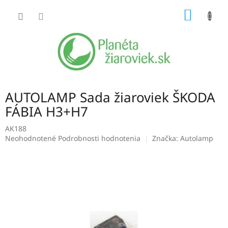
Prejsť
NÁKU
na
obsah
KOŠÍK
AUTOLAMP Sada žiaroviek ŠKODA
FÁBIA H3+H7
AK188
Priemerné
Neohodnotené
Podrobnosti hodnotenia
Značka:
Autolamp
hodnotenie
produktu
je
0,0
z
5
hviezdičiek.