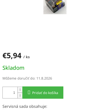
€5,94
/ ks
Jednotková
Skladom
cena:
Môžeme doručiť do:
11.8.2026
Pridať do košíka
Servisná sada obsahuje: