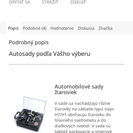
OPÝTAŤ SA
STRÁŽIŤ
ZDIEĽAŤ
Popis
Podobné (4)
Hodnotenie
Diskusia
Značka
Podrobný popis
Autosady podľa Vášho výberu
Automobilové sady
žiaroviek
V sade sa nachádzajú rôzne
žiarovky na základe typu napr.
H7/H1 obshaujú žiarovku do
hlavného svetlometu a do
diaľkových svetiel. V sade sú
taktiež parkovacie a smerové