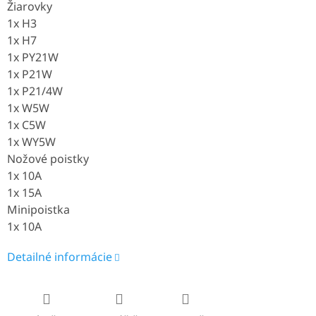
Žiarovky
1x H3
1x H7
1x PY21W
1x P21W
1x P21/4W
1x W5W
1x C5W
1x WY5W
Nožové poistky
1x 10A
1x 15A
Minipoistka
1x 10A
Detailné informácie