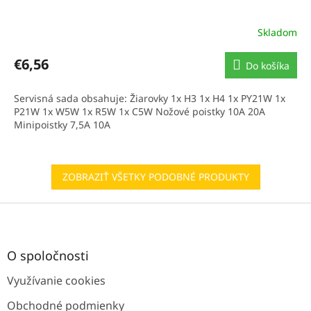
Skladom
€6,56
Do košíka
Servisná sada obsahuje: Žiarovky 1x H3 1x H4 1x PY21W 1x
P21W 1x W5W 1x R5W 1x C5W Nožové poistky 10A 20A
Minipoistky 7,5A 10A
ZOBRAZIŤ VŠETKY PODOBNÉ PRODUKTY
Z
á
p
ä
O spoločnosti
t
Využívanie cookies
i
e
Obchodné podmienky