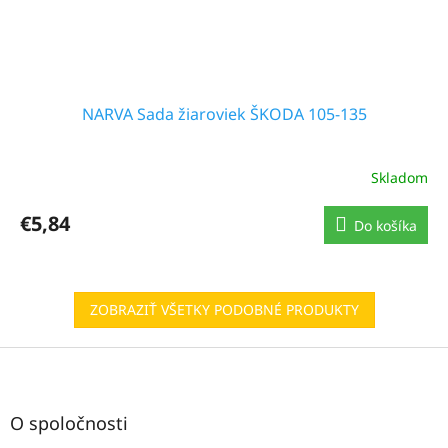
NARVA Sada žiaroviek ŠKODA 105-135
Skladom
€5,84
Do košíka
ZOBRAZIŤ VŠETKY PODOBNÉ PRODUKTY
Z
á
p
ä
O spoločnosti
t