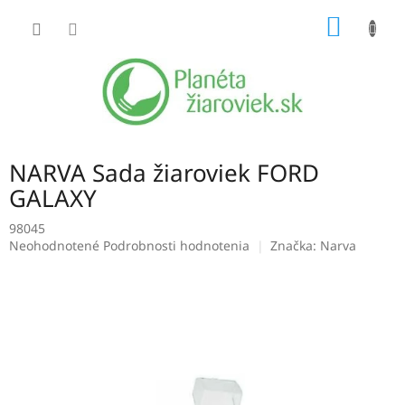
Prejsť
NÁKU
na
obsah
KOŠÍK
NARVA Sada žiaroviek FORD
GALAXY
98045
Priemerné
Neohodnotené
Podrobnosti hodnotenia
Značka:
Narva
hodnotenie
produktu
je
0,0
z
5
hviezdičiek.