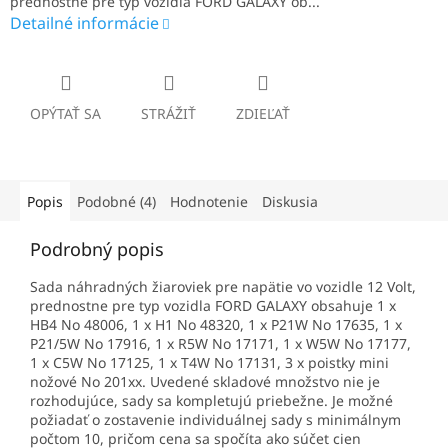
prednostne pre typ vozidla FORD GALAXY ob...
Detailné informácie
OPÝTAŤ SA
STRÁŽIŤ
ZDIEĽAŤ
Popis
Podobné (4)
Hodnotenie
Diskusia
Podrobný popis
Sada náhradných žiaroviek pre napätie vo vozidle 12 Volt,
prednostne pre typ vozidla FORD GALAXY obsahuje 1 x
HB4 No 48006, 1 x H1 No 48320, 1 x P21W No 17635, 1 x
P21/5W No 17916, 1 x R5W No 17171, 1 x W5W No 17177,
1 x C5W No 17125, 1 x T4W No 17131, 3 x poistky mini
nožové No 201xx. Uvedené skladové množstvo nie je
rozhodujúce, sady sa kompletujú priebežne. Je možné
požiadať o zostavenie individuálnej sady s minimálnym
počtom 10, pričom cena sa spočíta ako súčet cien