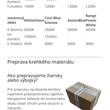
(lumen)
h (hodín)
1500h
1200h
1200h
1200h
Range
xenónový
Cool Blue
WhiteVision
XenonBlue
Power
efekt
Intense
White
K (Kelvin)
4500K
3500K
4000K
4500K
lm
1500lm
1550lm
-
-
(lumen)
h (hodin)
450h
400h
400h
400h
Preprava krehkého materiálu
Ako prepravujeme žiarivky
alebo výbojky?
Pre prepravu využívame kartóny
naplnené polystyrénovou výplňou.
Nasypaním teliesok do vnútorného
obalu tovar chráni pred otrasmi a
nárazmi.