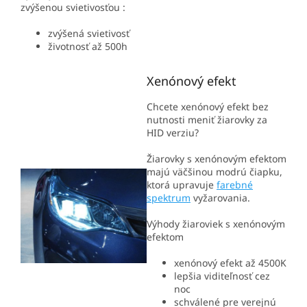
zvýšenou svietivosťou :
zvýšená svietivosť
životnosť až 500h
Xenónový efekt
Chcete xenónový efekt bez
nutnosti meniť žiarovky za
HID verziu?
Žiarovky s xenónovým efektom
majú väčšinou modrú čiapku,
ktorá upravuje
farebné
spektrum
vyžarovania.
Výhody žiaroviek s xenónovým
efektom
xenónový efekt až 4500K
lepšia viditeľnosť cez
noc
schválené pre verejnú