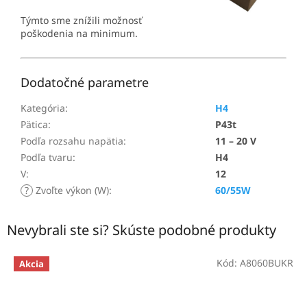
Týmto sme znížili možnosť
poškodenia na minimum.
Dodatočné parametre
Kategória
:
H4
Pätica
:
P43t
Podľa rozsahu napätia
:
11 – 20 V
Podľa tvaru
:
H4
V
:
12
?
Zvoľte výkon (W)
:
60/55W
Nevybrali ste si? Skúste podobné produkty
Kód:
A8060BUKR
Akcia