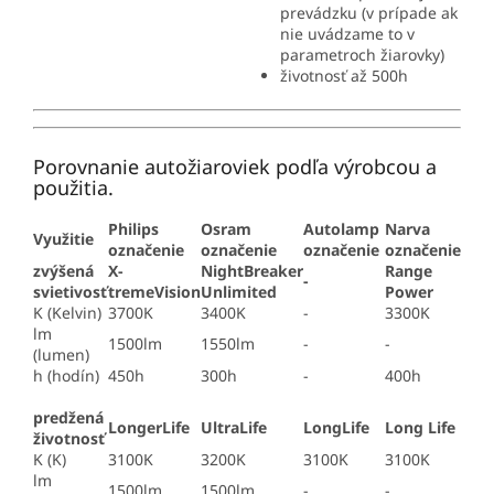
prevádzku (v prípade ak
nie uvádzame to v
parametroch žiarovky)
životnosť až 500h
Porovnanie autožiaroviek podľa výrobcou a
použitia.
Philips
Osram
Autolamp
Narva
Využitie
označenie
označenie
označenie
označenie
zvýšená
X-
NightBreaker
Range
-
svietivosť
tremeVision
Unlimited
Power
K (Kelvin)
3700K
3400K
-
3300K
lm
1500lm
1550lm
-
-
(lumen)
h (hodín)
450h
300h
-
400h
predžená
LongerLife
UltraLife
LongLife
Long Life
životnosť
K (K)
3100K
3200K
3100K
3100K
lm
1500lm
1500lm
-
-