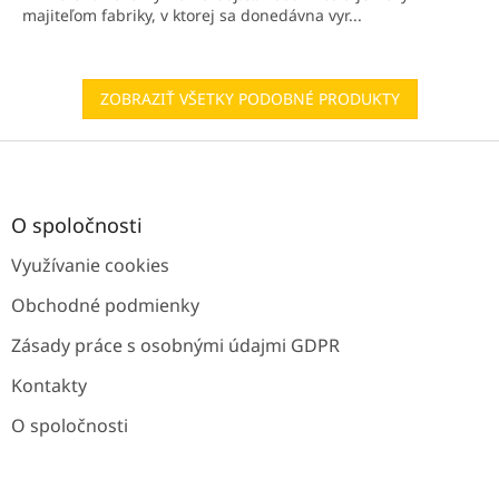
majiteľom fabriky, v ktorej sa donedávna vyr...
ZOBRAZIŤ VŠETKY PODOBNÉ PRODUKTY
Z
á
p
ä
O spoločnosti
t
Využívanie cookies
i
e
Obchodné podmienky
Zásady práce s osobnými údajmi GDPR
Kontakty
O spoločnosti