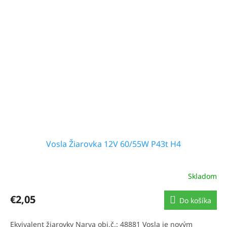
Vosla Žiarovka 12V 60/55W P43t H4
Skladom
€2,05
Do košíka
Ekvivalent žiarovky Narva obj.č.: 48881 Vosla je novým