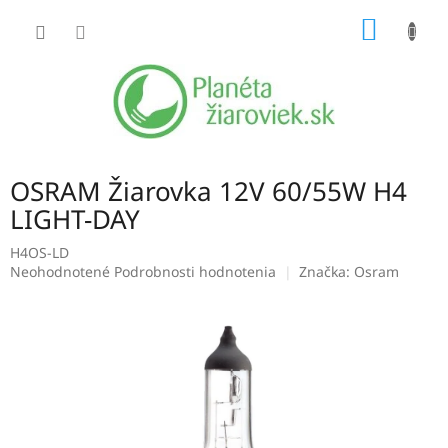
Prejsť
NÁKU
na
obsah
KOŠÍK
OSRAM Žiarovka 12V 60/55W H4
LIGHT-DAY
H4OS-LD
Priemerné
Neohodnotené
Podrobnosti hodnotenia
Značka:
Osram
hodnotenie
produktu
je
0,0
z
5
hviezdičiek.