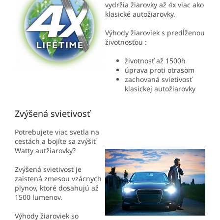
vydržia žiarovky až 4x viac ako
klasické autožiarovky.
Výhody žiaroviek s predĺženou
životnosťou :
životnosť až 1500h
úprava proti otrasom
zachovaná svietivosť
klasickej autožiarovky
Zvýšená svietivosť
Potrebujete viac svetla na
cestách a bojíte sa zvýšiť
Watty autžiarovky?
Zvýšená svietivosť je
zaistená zmesou vzácnych
plynov, ktoré dosahujú až
1500 lumenov.
Výhody žiaroviek so