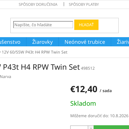
SPÔSOBY DORUČENIA
SPÔSOBY PLATBY
HĽADAŤ
ušenstvo
Žiarovky
Neónové trubice
Žiar
y 12V 60/55W P43t H4 RPW Twin Set
 P43t H4 RPW Twin Set
498512
Narva
€12,40
/ sada
Jednotková
Skladom
cena:
Môžeme doručiť do:
10.8.2026