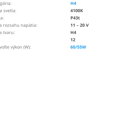
gória
:
H4
a svetla
:
4100K
ca
:
P43t
a rozsahu napätia
:
11 – 20 V
a tvaru
:
H4
12
voľte výkon (W)
:
60/55W