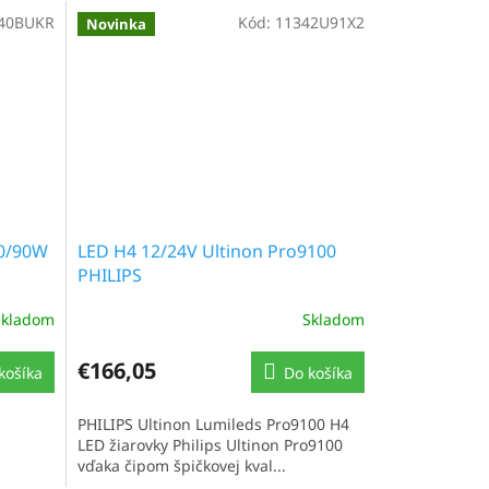
40BUKR
Kód:
11342U91X2
Novinka
0/90W
LED H4 12/24V Ultinon Pro9100
PHILIPS
Skladom
Skladom
€166,05
košíka
Do košíka
PHILIPS Ultinon Lumileds Pro9100 H4
LED žiarovky Philips Ultinon Pro9100
vďaka čipom špičkovej kval...