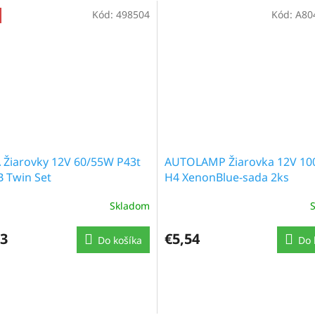
Kód:
498504
Kód:
A80
Žiarovky 12V 60/55W P43t
AUTOLAMP Žiarovka 12V 10
 Twin Set
H4 XenonBlue-sada 2ks
Skladom
23
€5,54
Do košíka
Do 