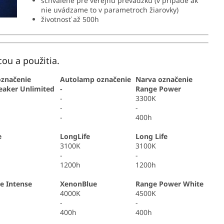
schválené pre verejnú prevádzku (v prípade ak
nie uvádzame to v parametroch žiarovky)
životnosť až 500h
ou a použitia.
značenie
Autolamp označenie
Narva označenie
eaker Unlimited
-
Range Power
-
3300K
-
-
-
400h
e
LongLife
Long Life
3100K
3100K
-
-
1200h
1200h
e Intense
XenonBlue
Range Power White
4000K
4500K
-
-
400h
400h