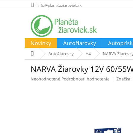
Prejsť
info@planetaziaroviek.sk
na
obsah
Novinky
Autožiarovky
Autoprísl
Domov
Autožiarovky
H4
NARVA Žiarovk
NARVA Žiarovky 12V 60/55W
Priemerné
Neohodnotené
Podrobnosti hodnotenia
Značka:
hodnotenie
produktu
je
0,0
z
5
hviezdičiek.