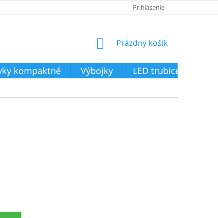
Prihlásenie
NÁKUPNÝ
Prázdny košík
KOŠÍK
ivky kompaktné
Výbojky
LED trubice
Svie