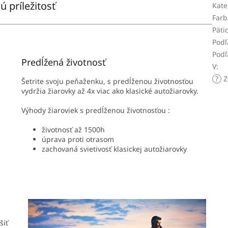
ú príležitosť
Kate
Farb
Päti
Podľ
Podľ
Predĺžená životnosť
V
:
?
Z
Šetrite svoju peňaženku, s predĺženou životnosťou
vydržia žiarovky až 4x viac ako klasické autožiarovky.
Výhody žiaroviek s predĺženou životnosťou :
životnosť až 1500h
úprava proti otrasom
zachovaná svietivosť klasickej autožiarovky
šiť