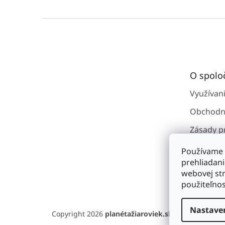
Z
á
p
ä
t
O spolo
i
e
Využívan
Obchodn
Zásady p
osobným
Používame 
Kontakty
prehliadan
webovej str
O spoloč
použiteľnos
Nastave
Copyright 2026
planétažiaroviek.sk
. Všetky práva 