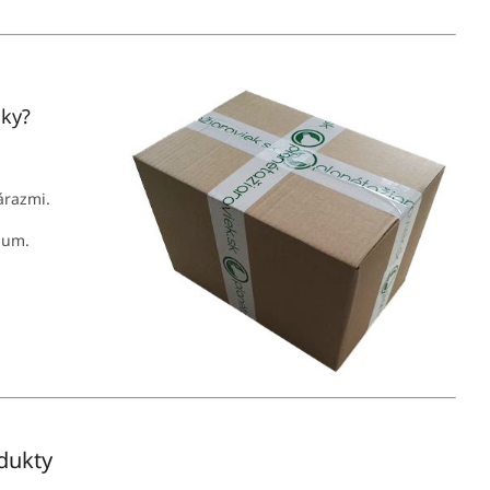
jky?
nárazmi.
mum.
odukty