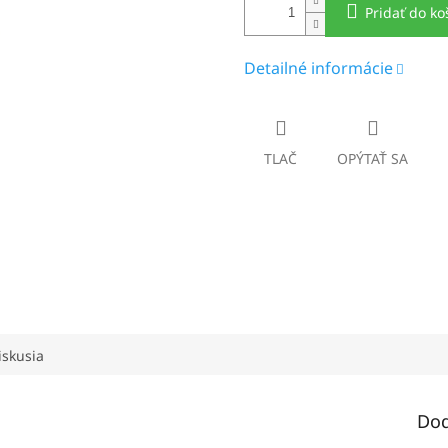
Pridať do ko
Detailné informácie
TLAČ
OPÝTAŤ SA
iskusia
Dod