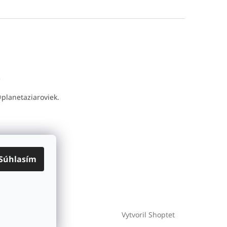
t
@
planetaziaroviek.
Súhlasím
Vytvoril Shoptet