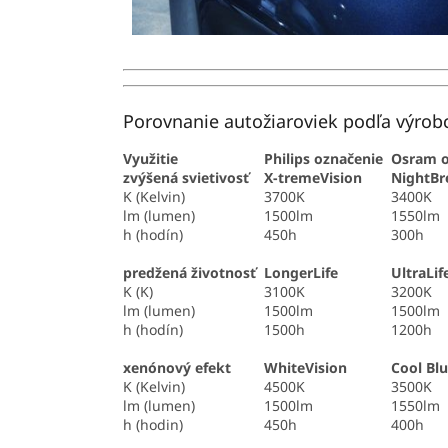
Porovnanie autožiaroviek podľa výrobc
Využitie
Philips označenie
Osram o
zvýšená svietivosť
X-tremeVision
NightBr
K (Kelvin)
3700K
3400K
lm (lumen)
1500lm
1550lm
h (hodín)
450h
300h
predžená životnosť
LongerLife
UltraLif
K (K)
3100K
3200K
lm (lumen)
1500lm
1500lm
h (hodín)
1500h
1200h
xenónový efekt
WhiteVision
Cool Blu
K (Kelvin)
4500K
3500K
lm (lumen)
1500lm
1550lm
h (hodin)
450h
400h