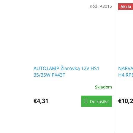
Kód:
A8015
Akcia
AUTOLAMP Žiarovka 12V HS1
NARVA 
35/35W PX43T
H4 RPB
Skladom
€4,31
€10,
Do košíka