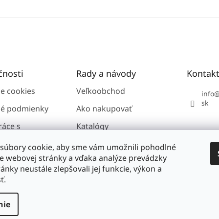
čnosti
Rady a návody
Kontak
ie cookies
Veľkoobchod
info
sk
é podmienky
Ako nakupovať
ráce s
Katalógy
i údajmi GDPR
súbory cookie, aby sme vám umožnili pohodlné
ie webovej stránky a vďaka analýze prevádzky
ánky neustále zlepšovali jej funkcie, výkon a
nosti
ť.
nie
vyhradené.