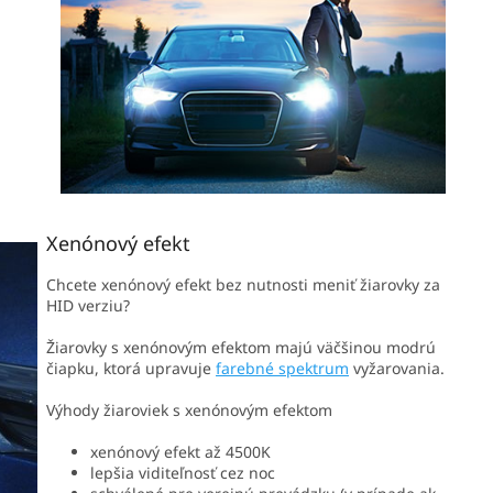
Xenónový efekt
Chcete xenónový efekt bez nutnosti meniť žiarovky za
HID verziu?
Žiarovky s xenónovým efektom majú väčšinou modrú
čiapku, ktorá upravuje
farebné spektrum
vyžarovania.
Výhody žiaroviek s xenónovým efektom
xenónový efekt až 4500K
lepšia viditeľnosť cez noc