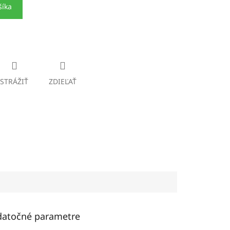
šíka
STRÁŽIŤ
ZDIEĽAŤ
atočné parametre