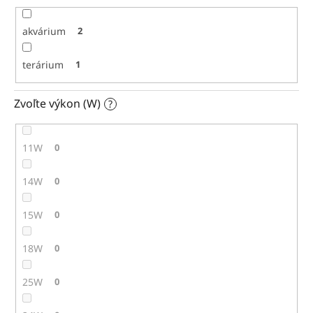
akvárium
2
terárium
1
Zvoľte výkon (W)
?
11W
0
14W
0
15W
0
18W
0
25W
0