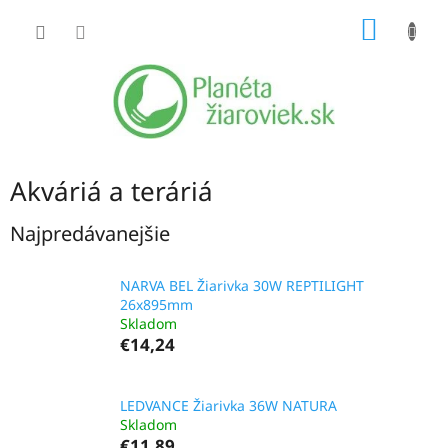
Prejsť
NÁKU
na
obsah
KOŠÍK
Akváriá a teráriá
Najpredávanejšie
NARVA BEL Žiarivka 30W REPTILIGHT
26x895mm
Skladom
€14,24
LEDVANCE Žiarivka 36W NATURA
Skladom
€11,89