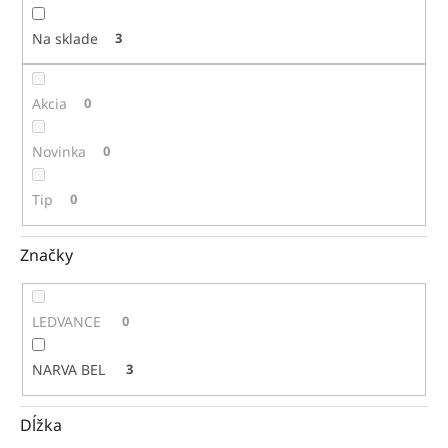
t
o
Na sklade
3
v
Akcia
0
Novinka
0
Tip
0
Značky
LEDVANCE
0
NARVA BEL
3
Dĺžka