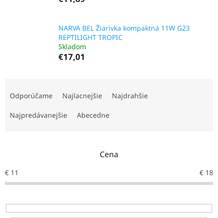
NARVA BEL Žiarivka kompaktná 11W G23
REPTILIGHT TROPIC
Skladom
€17,01
R
a
Odporúčame
Najlacnejšie
Najdrahšie
d
e
Najpredávanejšie
Abecedne
n
i
e
Cena
p
r
€
11
€
18
o
d
u
k