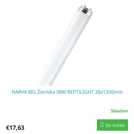
NARVA BEL Žiarivka 36W REPTILIGHT 26x1200mm
Skladom
Do košíka
€17,63