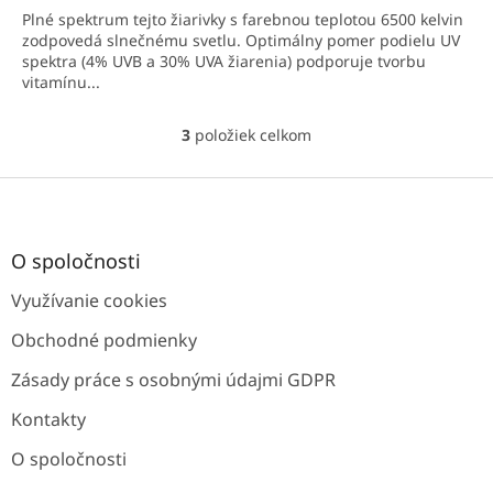
Plné spektrum tejto žiarivky s farebnou teplotou 6500 kelvin
zodpovedá slnečnému svetlu. Optimálny pomer podielu UV
spektra (4% UVB a 30% UVA žiarenia) podporuje tvorbu
vitamínu...
3
položiek celkom
O
v
l
Z
á
á
d
p
a
ä
O spoločnosti
c
t
i
Využívanie cookies
i
e
e
p
Obchodné podmienky
r
v
Zásady práce s osobnými údajmi GDPR
k
y
Kontakty
v
ý
O spoločnosti
p