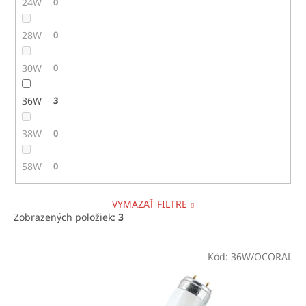
24W
0
28W
0
30W
0
36W
3
38W
0
58W
0
VYMAZAŤ FILTRE
Zobrazených položiek:
3
V
Kód:
36W/OCORAL
ý
p
i