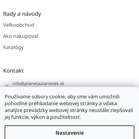
i
s
u
Rady a návody
Veľkoobchod
Ako nakupovať
Katalógy
Kontakt
info
@
planetaziaroviek.sk
Používame súbory cookie, aby sme vám umožnili
pohodlné prehliadanie webovej stránky a vďaka
analýze prevádzky webovej stránky neustále zlepšovali
jej funkcie, výkon a použiteľnosť.
Vytvoril Shoptet
Nastavenie