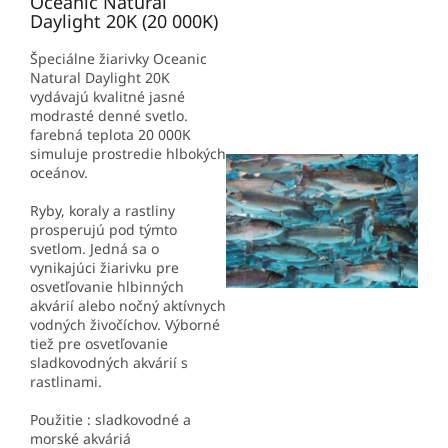
Oceanic Natural
Daylight 20K (20 000K)
Špeciálne žiarivky Oceanic
Natural Daylight 20K
vydávajú kvalitné jasné
modrasté denné svetlo.
farebná teplota 20 000K
simuluje prostredie hlbokých
oceánov.
Ryby, koraly a rastliny
prosperujú pod týmto
svetlom. Jedná sa o
vynikajúci žiarivku pre
osvetľovanie hlbinných
akvárií alebo nočný aktívnych
vodných živočíchov. Výborné
tiež pre osvetľovanie
sladkovodných akvárií s
rastlinami.
Použitie : sladkovodné a
morské akváriá