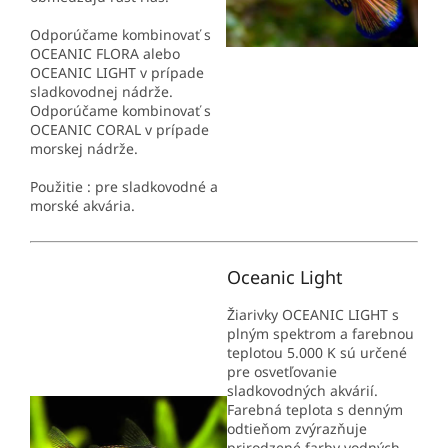
Odporúčame kombinovať s
OCEANIC FLORA alebo
OCEANIC LIGHT v prípade
sladkovodnej nádrže.
Odporúčame kombinovať s
OCEANIC CORAL v prípade
morskej nádrže.
Použitie : pre sladkovodné a
morské akvária.
Oceanic Light
Žiarivky OCEANIC LIGHT s
plným spektrom a farebnou
teplotou 5.000 K sú určené
pre osvetľovanie
sladkovodných akvárií.
Farebná teplota s denným
odtieňom zvýrazňuje
prirodzené farby vodných