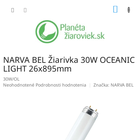
Prejsť
NÁKU
na
obsah
KOŠÍK
NARVA BEL Žiarivka 30W OCEANIC
LIGHT 26x895mm
30W/OL
Priemerné
Neohodnotené
Podrobnosti hodnotenia
Značka:
NARVA BEL
hodnotenie
produktu
je
0,0
z
5
hviezdičiek.