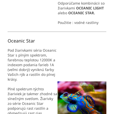
Odporúčame kombinácii so
žiarivkami
OCEANIC LIGHT
alebo
OCEANIC STAR.
Použitie : vodné rastliny
Oceanic Star
Pod žiarivkami séria Oceanic
Star s plným spektrom,
farebnou teplotou 12000K a
indexom podania farieb 1A
(veľmi dobrý) vyniknú farby
Vašich rýb a rastlín do plnej
krásy.
Plné spektrum týchto
žiariviek je takmer zhodné sa
slnečným svetlom. Žiarivky
zo série Oceanic Star
podporujú rast rastlín a
obmedzujú rast rias.