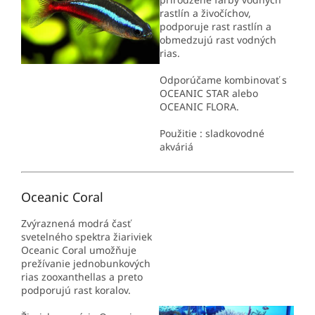
rastlín a živočíchov,
podporuje rast rastlín a
obmedzujú rast vodných
rias.
Odporúčame kombinovať s
OCEANIC STAR alebo
OCEANIC FLORA.
Použitie : sladkovodné
akváriá
Oceanic Coral
Zvýraznená modrá časť
svetelného spektra žiariviek
Oceanic Coral umožňuje
prežívanie jednobunkových
rias zooxanthellas a preto
podporujú rast koralov.