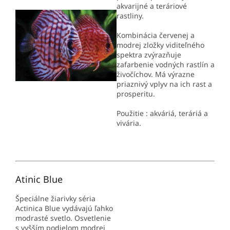
akvarijné a teráriové
rastliny.
Kombinácia červenej a
modrej zložky viditeľného
spektra zvýrazňuje
zafarbenie vodných rastlín a
živočíchov. Má výrazne
priaznivý vplyv na ich rast a
prosperitu.
Použitie : akváriá, teráriá a
vivária.
Atinic Blue
Špeciálne žiarivky séria
Actinica Blue vydávajú ľahko
modrasté svetlo. Osvetlenie
s vyšším podielom modrej