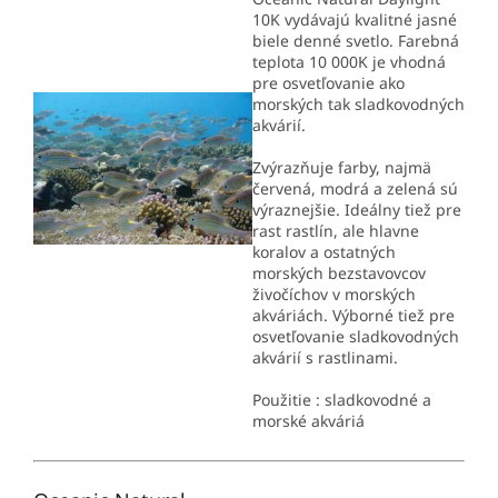
10K vydávajú kvalitné jasné
biele denné svetlo. Farebná
teplota 10 000K je vhodná
pre osvetľovanie ako
morských tak sladkovodných
akvárií.
Zvýrazňuje farby, najmä
červená, modrá a zelená sú
výraznejšie. Ideálny tiež pre
rast rastlín, ale hlavne
koralov a ostatných
morských bezstavovcov
živočíchov v morských
akváriách. Výborné tiež pre
osvetľovanie sladkovodných
akvárií s rastlinami.
Použitie : sladkovodné a
morské akváriá