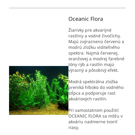
Oceanic Flora
Žiarivky pre akvarijné
rastliny a vodné živočíchy.
Majú zvýraznenú červenú a
modrú zložku viditeľného
spektra. Najmä červenej,
oranžovej a modrej farebné
tóny rýb a rastlín majú
výrazný a pôsobivý efekt.
Modrá spektrálna zložka
preniká hlboko do vodného
stĺpca a podporuje rast
akváriových rastlín.
Pri samostatnom použitií
OCEANIC FLORA sa môžu v
akváriu nadmerne tvoriť
riasy.