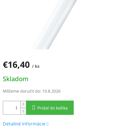
€16,40
/ ks
Jednotková
Skladom
cena:
Môžeme doručiť do:
10.8.2026
Pridať do košíka
Detailné informácie