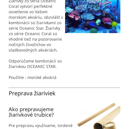
Žiarivky zo séria Oceanic
Coral vytvorí perfektné
osvetlenie vo Vašom
morskom akváriu, obzvlášť v
kombinácii so žiarivkami zo
série Oceanic Star. Žiarivky
zo série Oceanic Coral sú
vhodné tiež na pozorovanie
nočných živočíchov vo
sladkovodných akváriách.
Odporúčame kombinácii so
žiarivkou OCEANIC STAR.
Použitie : morské akváriá
Preprava žiariviek
Ako prepravujeme
žiarivkové trubice?
Pre prepravu využívame, tvrdené