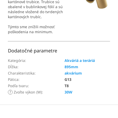
kartónové trubice. Trubice sú
obalené v bublinkovej fólií a sú
následne vložené do tvrdených
kartónových trubíc.
Týmto sme znížili možnosť
poškodenia na minimum.
Dodatočné parametre
Kategória
:
Akváriá a teráriá
Dĺžka
:
895mm
Charakteristika
:
akvárium
Pätica
:
G13
Podľa tvaru
:
T8
?
Zvoľte výkon (W)
:
30W
Z
á