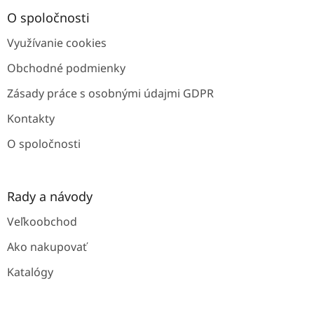
p
ä
O spoločnosti
t
Využívanie cookies
i
e
Obchodné podmienky
Zásady práce s osobnými údajmi GDPR
Kontakty
O spoločnosti
Rady a návody
Veľkoobchod
Ako nakupovať
Katalógy