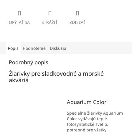
OPÝTAŤ SA
STRÁŽIŤ
ZDIEĽAŤ
Popis
Hodnotenie
Diskusia
Podrobný popis
Žiarivky pre sladkovodné a morské
akváriá
Aquarium Color
Špeciálne žiarivky Aquarium
Color vydávajú teplé
fotosyntetické svetlo,
potrebné pre všetky