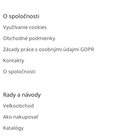
á
p
ä
O spoločnosti
t
Využívanie cookies
i
e
Obchodné podmienky
Zásady práce s osobnými údajmi GDPR
Kontakty
O spoločnosti
Rady a návody
Veľkoobchod
Ako nakupovať
Katalógy