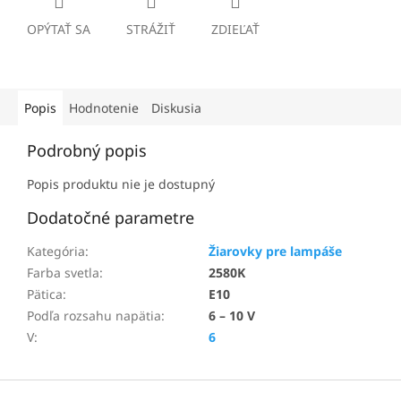
OPÝTAŤ SA
STRÁŽIŤ
ZDIEĽAŤ
Popis
Hodnotenie
Diskusia
Podrobný popis
Popis produktu nie je dostupný
Dodatočné parametre
Kategória
:
Žiarovky pre lampáše
Farba svetla
:
2580K
Pätica
:
E10
Podľa rozsahu napätia
:
6 – 10 V
V
:
6
Z