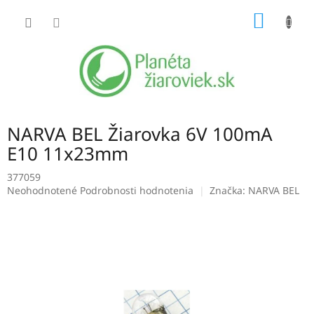
Prejsť
NÁKU
na
obsah
KOŠÍK
NARVA BEL Žiarovka 6V 100mA
E10 11x23mm
377059
Priemerné
Neohodnotené
Podrobnosti hodnotenia
Značka:
NARVA BEL
hodnotenie
produktu
je
0,0
z
5
hviezdičiek.