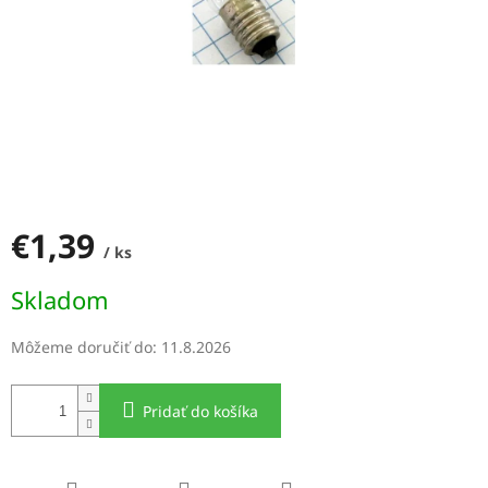
€1,39
/ ks
Jednotková
Skladom
cena:
Môžeme doručiť do:
11.8.2026
Pridať do košíka