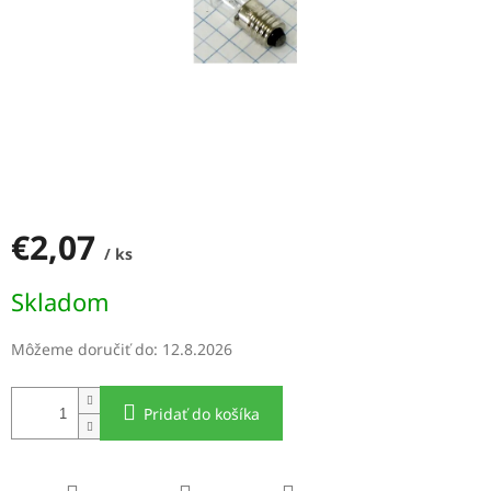
€2,07
/ ks
Jednotková
Skladom
cena:
Môžeme doručiť do:
12.8.2026
Pridať do košíka