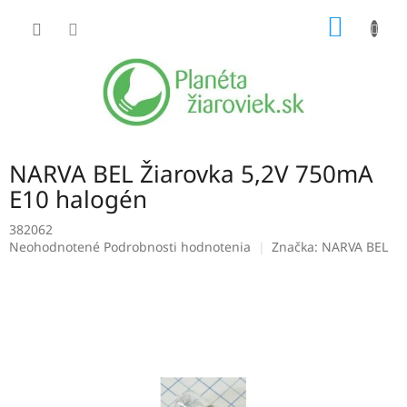
Prejsť
NÁKU
na
obsah
KOŠÍK
NARVA BEL Žiarovka 5,2V 750mA
E10 halogén
382062
Priemerné
Neohodnotené
Podrobnosti hodnotenia
Značka:
NARVA BEL
hodnotenie
produktu
je
0,0
z
5
hviezdičiek.