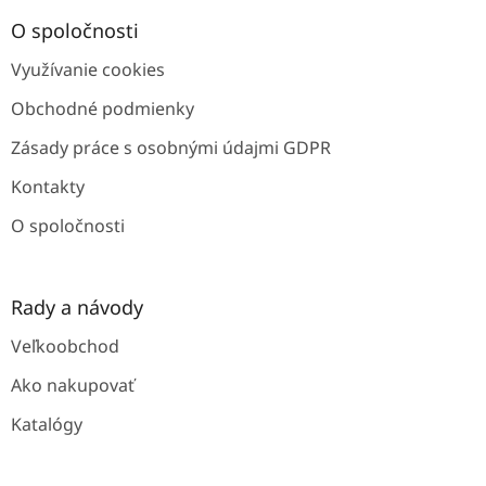
p
ä
O spoločnosti
t
Využívanie cookies
i
e
Obchodné podmienky
Zásady práce s osobnými údajmi GDPR
Kontakty
O spoločnosti
Rady a návody
Veľkoobchod
Ako nakupovať
Katalógy