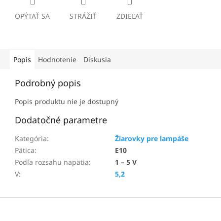
OPÝTAŤ SA
STRÁŽIŤ
ZDIEĽAŤ
Popis
Hodnotenie
Diskusia
Podrobný popis
Popis produktu nie je dostupný
Dodatočné parametre
Kategória
:
Žiarovky pre lampáše
Pätica
:
E10
Podľa rozsahu napätia
:
1 – 5 V
V
:
5,2
Z
á