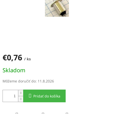
€0,76
/ ks
Jednotková
Skladom
cena:
Môžeme doručiť do:
11.8.2026
Pridať do košíka