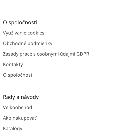
Z
á
p
ä
O spoločnosti
t
Využívanie cookies
i
e
Obchodné podmienky
Zásady práce s osobnými údajmi GDPR
Kontakty
O spoločnosti
Rady a návody
Veľkoobchod
Ako nakupovať
Katalógy