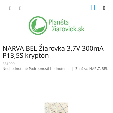
Prejsť
NÁKU
na
obsah
KOŠÍK
NARVA BEL Žiarovka 3,7V 300mA
P13,5S kryptón
381090
Priemerné
Neohodnotené
Podrobnosti hodnotenia
Značka:
NARVA BEL
hodnotenie
produktu
je
0,0
z
5
hviezdičiek.