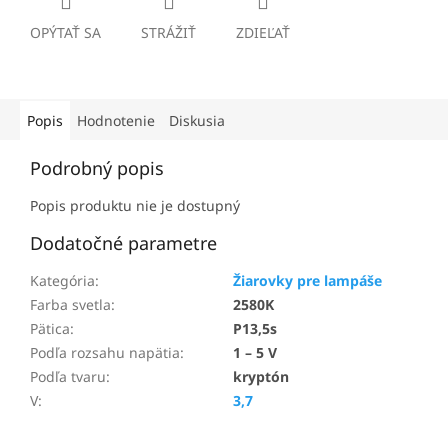
OPÝTAŤ SA
STRÁŽIŤ
ZDIEĽAŤ
Popis
Hodnotenie
Diskusia
Podrobný popis
Popis produktu nie je dostupný
Dodatočné parametre
Kategória
:
Žiarovky pre lampáše
Farba svetla
:
2580K
Pätica
:
P13,5s
Podľa rozsahu napätia
:
1 – 5 V
Podľa tvaru
:
kryptón
V
:
3,7