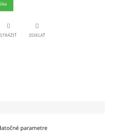
šíka
STRÁŽIŤ
ZDIEĽAŤ
atočné parametre