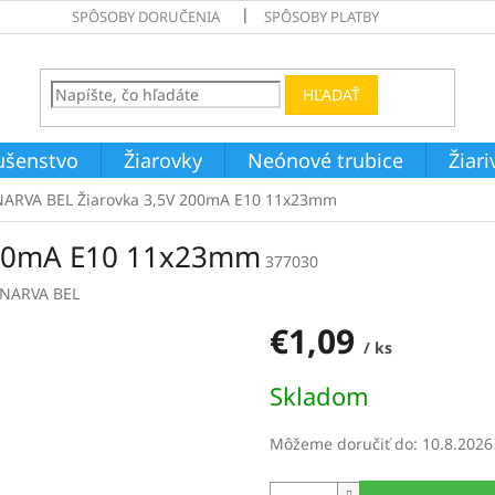
SPÔSOBY DORUČENIA
SPÔSOBY PLATBY
HĽADAŤ
ušenstvo
Žiarovky
Neónové trubice
Žiar
NARVA BEL Žiarovka 3,5V 200mA E10 11x23mm
200mA E10 11x23mm
377030
NARVA BEL
€1,09
/ ks
Jednotková
Skladom
cena:
Môžeme doručiť do:
10.8.2026