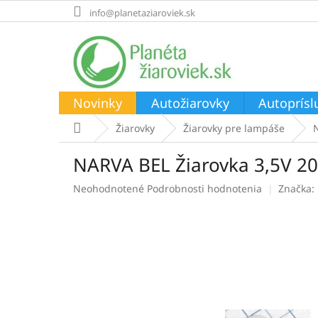
Prejsť
info@planetaziaroviek.sk
na
obsah
Novinky
Autožiarovky
Autoprísl
Domov
Žiarovky
Žiarovky pre lampáše
NARVA BEL Žiarovka 3,5V 
Priemerné
Neohodnotené
Podrobnosti hodnotenia
Značka:
hodnotenie
produktu
je
0,0
z
5
hviezdičiek.