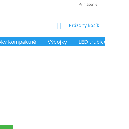
Prihlásenie
NÁKUPNÝ
Prázdny košík
KOŠÍK
ivky kompaktné
Výbojky
LED trubice
Svie