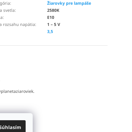
gória
:
Žiarovky pre lampáše
a svetla
:
2580K
ca
:
E10
a rozsahu napätia
:
1 – 5 V
3,5
t
@
planetaziaroviek.
Súhlasím