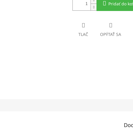
Pridať do ko
TLAČ
OPÝTAŤ SA
Dod