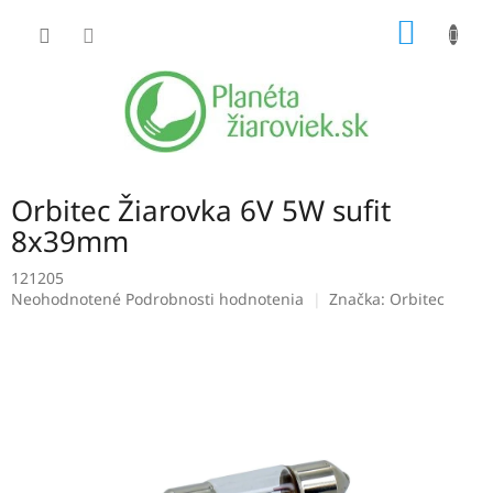
Prejsť
NÁKU
na
obsah
KOŠÍK
Orbitec Žiarovka 6V 5W sufit
8x39mm
121205
Priemerné
Neohodnotené
Podrobnosti hodnotenia
Značka:
Orbitec
hodnotenie
produktu
je
0,0
z
5
hviezdičiek.