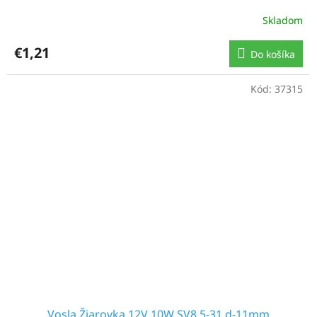
Skladom
€1,21
Do košíka
Kód:
37315
Vosla Žiarovka 12V 10W SV8,5-31 d-11mm