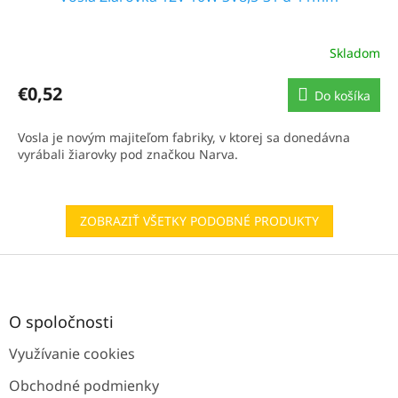
Skladom
€0,52
Do košíka
Vosla je novým majiteľom fabriky, v ktorej sa donedávna
vyrábali žiarovky pod značkou Narva.
ZOBRAZIŤ VŠETKY PODOBNÉ PRODUKTY
Z
á
p
ä
O spoločnosti
t
Využívanie cookies
i
e
Obchodné podmienky