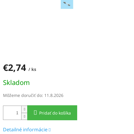
€2,74
/ ks
Jednotková
Skladom
cena:
Môžeme doručiť do:
11.8.2026
Pridať do košíka
Detailné informácie