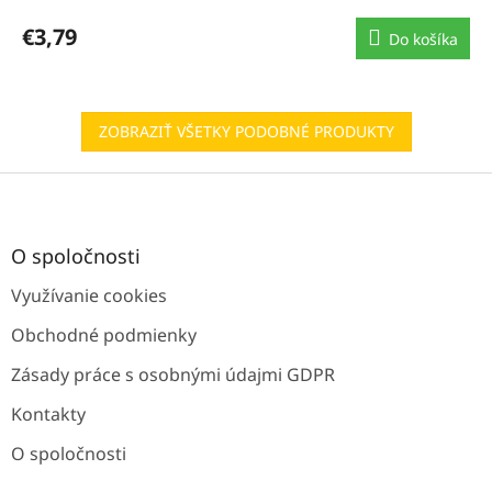
€3,79
Do košíka
ZOBRAZIŤ VŠETKY PODOBNÉ PRODUKTY
Z
á
p
ä
O spoločnosti
t
Využívanie cookies
i
e
Obchodné podmienky
Zásady práce s osobnými údajmi GDPR
Kontakty
O spoločnosti