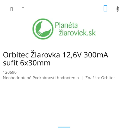
Prejsť
NÁKU
na
obsah
KOŠÍK
Orbitec Žiarovka 12,6V 300mA
sufit 6x30mm
120690
Priemerné
Neohodnotené
Podrobnosti hodnotenia
Značka:
Orbitec
hodnotenie
produktu
je
0,0
z
5
hviezdičiek.