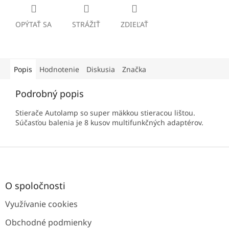
OPÝTAŤ SA
STRÁŽIŤ
ZDIEĽAŤ
Popis
Hodnotenie
Diskusia
Značka
Podrobný popis
Stierače Autolamp so super mäkkou stieracou lištou.
Súčasťou balenia je 8 kusov multifunkčných adaptérov.
Z
á
p
ä
O spoločnosti
t
Využívanie cookies
i
e
Obchodné podmienky