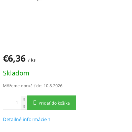
€6,36
/ ks
Jednotková
Skladom
cena:
Môžeme doručiť do:
10.8.2026
Pridať do košíka
Detailné informácie