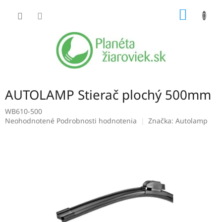
Prejsť
NÁKU
na
obsah
KOŠÍK
AUTOLAMP Stierač plochý 500mm
WB610-500
Priemerné
Neohodnotené
Podrobnosti hodnotenia
Značka:
Autolamp
hodnotenie
produktu
je
0,0
z
5
hviezdičiek.