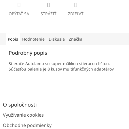
OPÝTAŤ SA
STRÁŽIŤ
ZDIEĽAŤ
Popis
Hodnotenie
Diskusia
Značka
Podrobný popis
Stierače Autolamp so super mäkkou stieracou lištou.
Súčasťou balenia je 8 kusov multifunkčných adaptérov.
Z
á
p
ä
O spoločnosti
t
Využívanie cookies
i
e
Obchodné podmienky