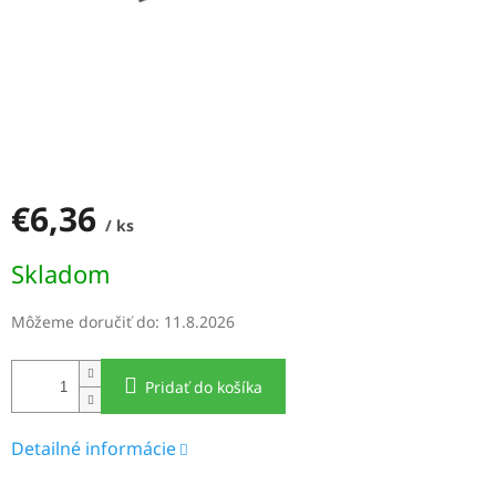
€6,36
/ ks
Jednotková
Skladom
cena:
Môžeme doručiť do:
11.8.2026
Pridať do košíka
Detailné informácie