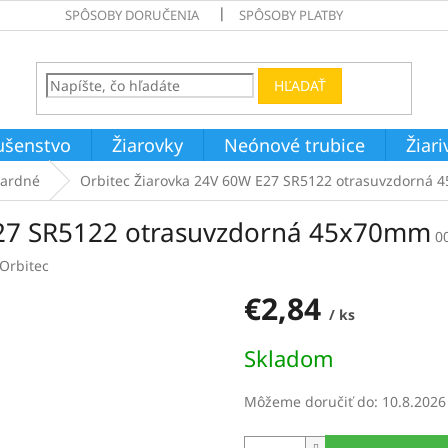
SPÔSOBY DORUČENIA
SPÔSOBY PLATBY
HĽADAŤ
ušenstvo
Žiarovky
Neónové trubice
Žiar
dardné
Orbitec Žiarovka 24V 60W E27 SR5122 otrasuvzdorná
E27 SR5122 otrasuvzdorná 45x70mm
0
Orbitec
€2,84
/ ks
Jednotková
Skladom
cena:
Môžeme doručiť do:
10.8.2026