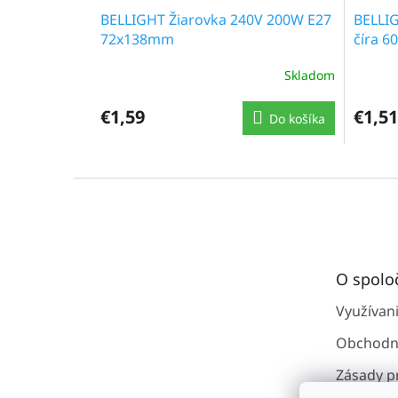
BELLIGHT Žiarovka 240V 200W E27
BELLIG
72x138mm
číra 
Skladom
€1,59
€1,51
Do košíka
Z
á
p
ä
t
O spolo
i
e
Využívan
Obchodn
Zásady p
osobným