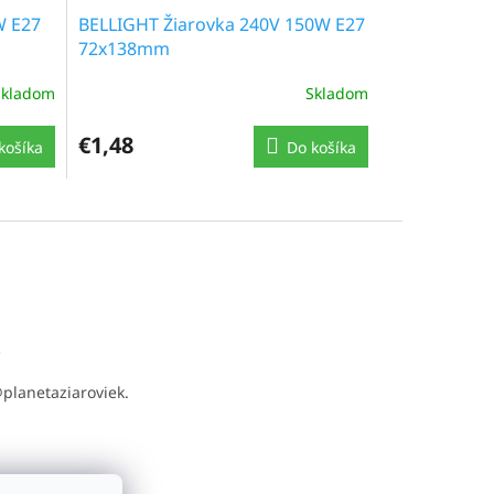
W E27
BELLIGHT Žiarovka 240V 150W E27
72x138mm
Skladom
Skladom
€1,48
košíka
Do košíka
t
@
planetaziaroviek.