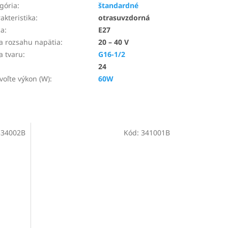
gória
:
štandardné
akteristika
:
otrasuvzdorná
ca
:
E27
a rozsahu napätia
:
20 – 40 V
a tvaru
:
G16-1/2
24
voľte výkon (W)
:
60W
334002B
Kód:
341001B