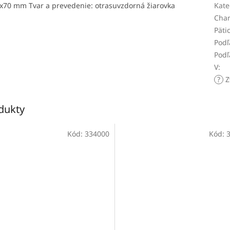
5x70 mm Tvar a prevedenie: otrasuvzdorná žiarovka
Kate
Char
Päti
Podľ
Podľ
V
:
?
Z
odukty
Kód:
334000
Kód: