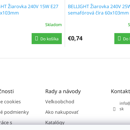
HT Žiarovka 240V 15W E27
BELLIGHT Žiarovka 240V 25
60x103mm
semafórová číra 60x103mm
otrasuvzdorná
Skladom
€0,74
Do košíka
Do 
čnosti
Rady a návody
Kontak
ie cookies
Veľkoobchod
info
sk
é podmienky
Ako nakupovať
ráce s
Katalógy
i údajmi GDPR