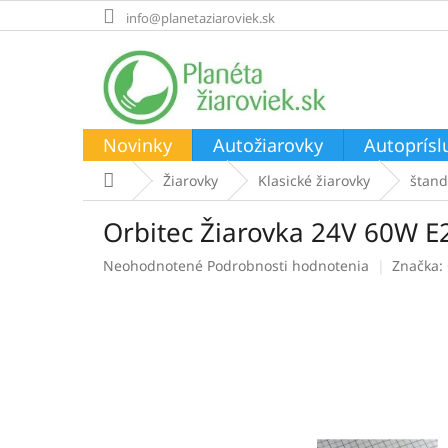
Prejsť
info@planetaziaroviek.sk
na
obsah
Novinky
Autožiarovky
Autoprísl
Domov
Žiarovky
Klasické žiarovky
štan
Orbitec Žiarovka 24V 60W 
Priemerné
Neohodnotené
Podrobnosti hodnotenia
Značka:
hodnotenie
produktu
je
0,0
z
5
hviezdičiek.