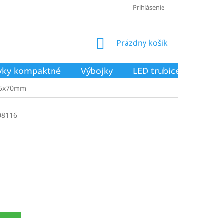
Prihlásenie
NÁKUPNÝ
Prázdny košík
KOŠÍK
ivky kompaktné
Výbojky
LED trubice
Svie
 45x70mm
08116