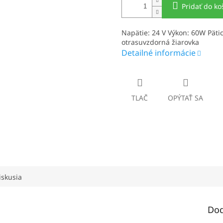
Pridať do ko
Napätie: 24 V Výkon: 60W Päti
otrasuvzdorná žiarovka
Detailné informácie
TLAČ
OPÝTAŤ SA
iskusia
Dod