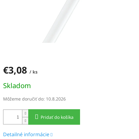
€3,08
/ ks
Jednotková
Skladom
cena:
Môžeme doručiť do:
10.8.2026
Pridať do košíka
Detailné informácie