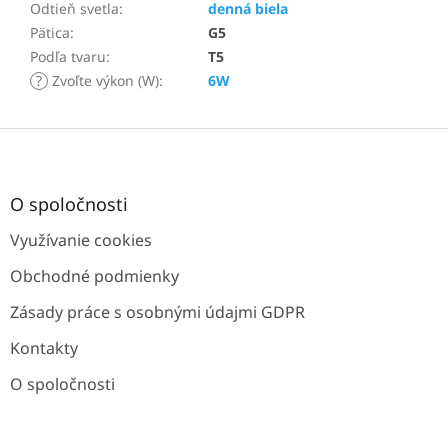
Odtieň svetla
:
denná biela
Pätica
:
G5
Podľa tvaru
:
T5
?
Zvoľte výkon (W)
:
6W
Z
á
p
ä
O spoločnosti
t
Využívanie cookies
i
e
Obchodné podmienky
Zásady práce s osobnými údajmi GDPR
Kontakty
O spoločnosti