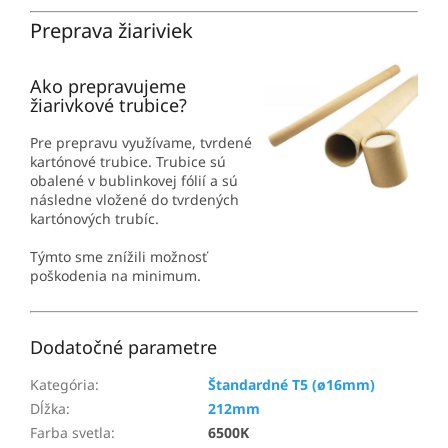
Preprava žiariviek
Ako prepravujeme
žiarivkové trubice?
Pre prepravu využívame, tvrdené
kartónové trubice. Trubice sú
obalené v bublinkovej fólií a sú
následne vložené do tvrdených
kartónových trubíc.
Týmto sme znížili možnosť
poškodenia na minimum.
Dodatočné parametre
Kategória
:
Štandardné T5 (ø16mm)
Dĺžka
:
212mm
Farba svetla
:
6500K