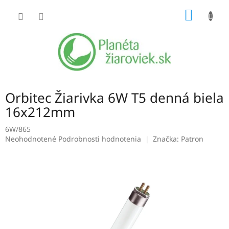
Prejsť
NÁKU
na
obsah
KOŠÍK
Orbitec Žiarivka 6W T5 denná biela
16x212mm
6W/865
Priemerné
Neohodnotené
Podrobnosti hodnotenia
Značka:
Patron
hodnotenie
produktu
je
0,0
z
5
hviezdičiek.