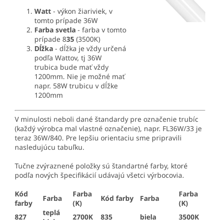
Watt
- výkon žiariviek, v
tomto prípade 36W
Farba svetla
- farba v tomto
prípade 8
35
(3500K)
Dĺžka
- dĺžka je vždy určená
podľa Wattov, tj 36W
trubica bude mať vždy
1200mm. Nie je možné mať
napr. 58W trubicu v dĺžke
1200mm
V minulosti neboli dané štandardy pre označenie trubíc
(každý výrobca mal vlastné označenie), napr. FL36W/33 je
teraz 36W/840. Pre lepšiu orientaciu sme pripravili
nasledujúcu tabuľku.
Tučne zvýraznené položky sú štandartné farby, ktoré
podľa nových špecifikácií udávajú všetci výrbocovia.
Kód
Farba
Farba
Farba
Kód farby
Farba
farby
(K)
(K)
teplá
827
2700K
835
biela
3500K