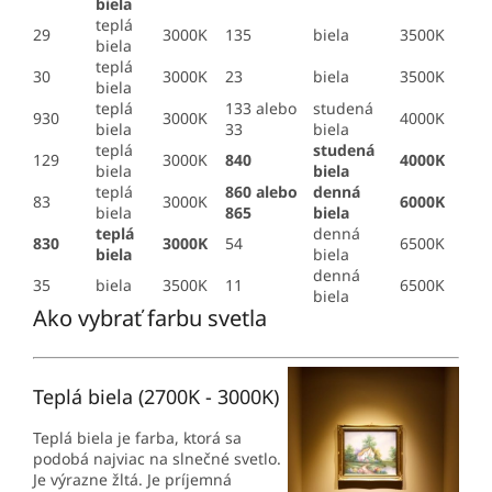
biela
teplá
29
3000K
135
biela
3500K
biela
teplá
30
3000K
23
biela
3500K
biela
teplá
133 alebo
studená
930
3000K
4000K
biela
33
biela
teplá
studená
129
3000K
840
4000K
biela
biela
teplá
860 alebo
denná
83
3000K
6000K
biela
865
biela
teplá
denná
830
3000K
54
6500K
biela
biela
denná
35
biela
3500K
11
6500K
biela
Ako vybrať farbu svetla
Teplá biela (2700K - 3000K)
Teplá biela je farba, ktorá sa
podobá najviac na slnečné svetlo.
Je výrazne žltá. Je príjemná