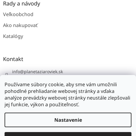
Rady a návody
Veľkoobchod
Ako nakupovať
Katalógy
Kontakt
info
@
planetaziaroviek.sk
Používame súbory cookie, aby sme vám umožnili
pohodlné prehliadanie webovej stránky a vďaka
analýze prevádzky webovej stránky neustále zlepšovali
jej funkcie, výkon a použiteľnosť.
Vytvoril Shoptet
Nastavenie
Copyright 2026
planétažiaroviek.sk
. Všetky práva