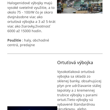
Halogenidové výbojky majú
vysoké svetelné využitie, a to
okolo 75 - 100/W čo je skoro
dvojnásobne viac ako
ortuťová výbojka a 3 až 5-krát
viac ako žiarovky,životnosť
6000 až 15000 hodín.
Použitie
: haly, obchodné
centrá, predajne
Ortuťová výbojka
Vysokotlaková ortuťová
výbojka sa skladá zo
sklenej banky, obsahujúcej
plyn pre udržiavanie stálej
tepoloty a z kremennej
trubice výbojky s parami
ortuti.Tieto výbojky sú
vybavené štandardnou
skrutkovou, alebo