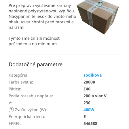
Pre prepravu využívame kartóny
naplnené polystyrénovou výplňou.
Nasypaním teliesok do vnútorného
obalu tovar chráni pred otrasmi a
nárazmi.
Týmto sme znížili možnosť
poškodenia na minimum.
Dodatočné parametre
Kategória
:
sodíková
Farba svetla
:
2000K
Pätica
:
E40
Podľa rozsahu napätia
:
200 a viac V
V
:
230
?
Zvoľte výkon (W)
:
400W
Energetická trieda
:
E
EPREL
:
546588