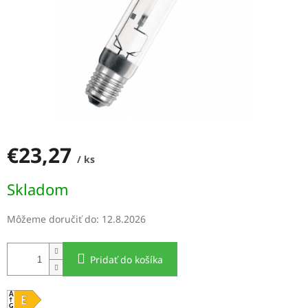
€23,27
/ ks
Jednotková
Skladom
cena:
Môžeme doručiť do:
12.8.2026
Pridať do košíka