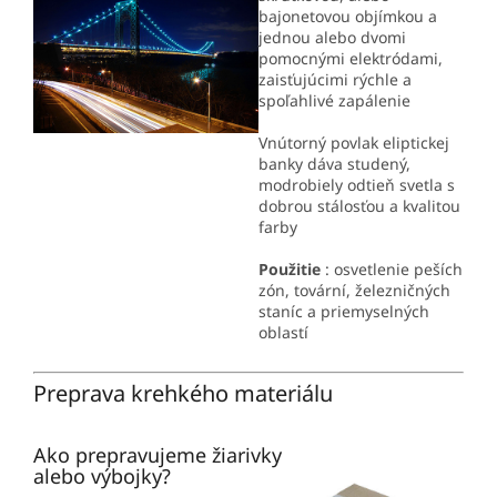
bajonetovou objímkou a
jednou alebo dvomi
pomocnými elektródami,
zaisťujúcimi rýchle a
spoľahlivé zapálenie
Vnútorný povlak eliptickej
banky dáva studený,
modrobiely odtieň svetla s
dobrou stálosťou a kvalitou
farby
Použitie
: osvetlenie peších
zón, tovární, železničných
staníc a priemyselných
oblastí
Preprava krehkého materiálu
Ako prepravujeme žiarivky
alebo výbojky?