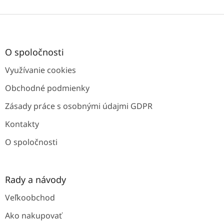
Z
á
p
ä
O spoločnosti
t
Využívanie cookies
i
e
Obchodné podmienky
Zásady práce s osobnými údajmi GDPR
Kontakty
O spoločnosti
Rady a návody
Veľkoobchod
Ako nakupovať