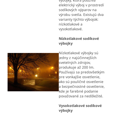
výbojky, ktorá používa
elektrický výboj v prostredí
sodíkových výparov na
výrobu svetla. Existujú dva
varianty týchto výbojok:
nízkotlakové a
vysokotlakové.
Nízkotlakové sodíkové
výbojky
Nízkotlakové výbojky sú
jedny z najúčinnejších
svetelných zdrojov,
produkuje až 200 lm.
Používajú sa predovšetkým
pre vonkajšie osvetlenie,
ako sú pouličné osvetlenie
a bezpečnostné osvetlenie,
kde je farebné podanie
považované za nedôležité.
Vysokotlakové sodíkové
výbojky