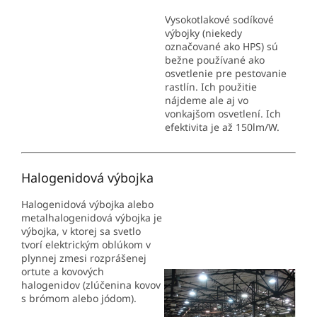
Vysokotlakové sodíkové
výbojky (niekedy
označované ako HPS) sú
bežne používané ako
osvetlenie pre pestovanie
rastlín. Ich použitie
nájdeme ale aj vo
vonkajšom osvetlení. Ich
efektivita je až 150lm/W.
Halogenidová výbojka
Halogenidová výbojka alebo
metalhalogenidová výbojka je
výbojka, v ktorej sa svetlo
tvorí elektrickým oblúkom v
plynnej zmesi rozprášenej
ortute a kovových
halogenidov (zlúčenina kovov
s brómom alebo jódom).