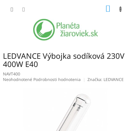
Prejsť
NÁKU
na
obsah
KOŠÍK
LEDVANCE Výbojka sodíková 230V
400W E40
NAVT400
Priemerné
Neohodnotené
Podrobnosti hodnotenia
Značka:
LEDVANCE
hodnotenie
produktu
je
0,0
z
5
hviezdičiek.