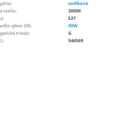
gória
:
sodíková
a svetla
:
2000K
ca
:
E27
voľte výkon (W)
:
50W
getická trieda
:
G
EL
:
546569