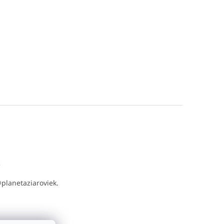
t
@
planetaziaroviek.