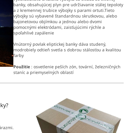
banky, obsahujúcej plyn pre udržiavanie stálej tepoloty
a z kremennej trubice výbojky s parami ortuti.Tieto
výbojky sú vybavené štandardnou skrutkovou, alebo
bajonetovou objímkou a jednou alebo dvomi
pomocnými elektródami, zaisťujúcimi rýchle a
spoľahlivé zapálenie
Vnútorný povlak eliptickej banky dáva studený,
modrobiely odtieň svetla s dobrou stálosťou a kvalitou
farby
Použitie
: osvetlenie peších zón, tovární, železničných
staníc a priemyselných oblastí
jky?
nárazmi.