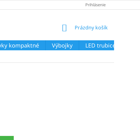
Prihlásenie
NÁKUPNÝ
Prázdny košík
KOŠÍK
ivky kompaktné
Výbojky
LED trubice
Svie