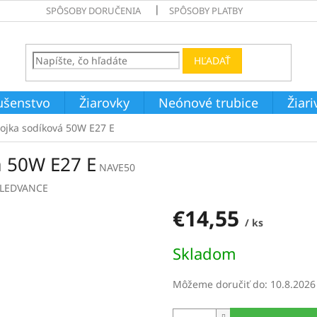
SPÔSOBY DORUČENIA
SPÔSOBY PLATBY
HĽADAŤ
ušenstvo
Žiarovky
Neónové trubice
Žiar
jka sodíková 50W E27 E
 50W E27 E
NAVE50
LEDVANCE
€14,55
/ ks
Jednotková
Skladom
cena:
Môžeme doručiť do:
10.8.2026