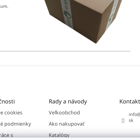
mum.
čnosti
Rady a návody
Kontak
ie cookies
Veľkoobchod
info
sk
é podmienky
Ako nakupovať
ráce s
Katalógy