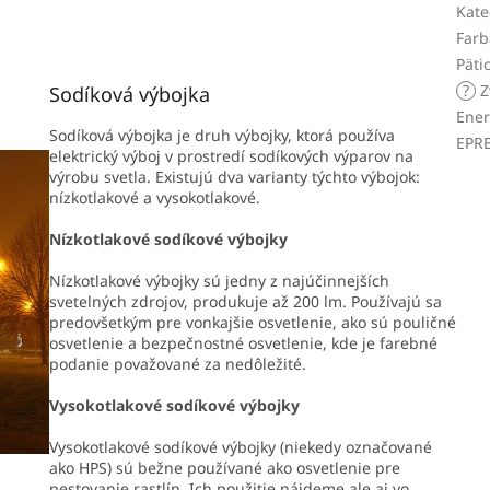
Kate
Farb
Päti
?
Z
Sodíková výbojka
Ener
Sodíková výbojka je druh výbojky, ktorá používa
EPR
elektrický výboj v prostredí sodíkových výparov na
výrobu svetla. Existujú dva varianty týchto výbojok:
nízkotlakové a vysokotlakové.
Nízkotlakové sodíkové výbojky
Nízkotlakové výbojky sú jedny z najúčinnejších
svetelných zdrojov, produkuje až 200 lm. Používajú sa
predovšetkým pre vonkajšie osvetlenie, ako sú pouličné
osvetlenie a bezpečnostné osvetlenie, kde je farebné
podanie považované za nedôležité.
Vysokotlakové sodíkové výbojky
Vysokotlakové sodíkové výbojky (niekedy označované
ako HPS) sú bežne používané ako osvetlenie pre
pestovanie rastlín. Ich použitie nájdeme ale aj vo