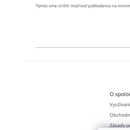
Týmto sme znížili možnosť poškodenia na mini
Z
á
p
ä
t
O spolo
i
e
Využívan
Obchodn
Zásady p