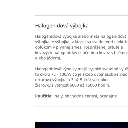
Halogenidová výbojka
Halogenidová výbojka alebo metalhalogenidová
výbojka je výbojka, v ktorej sa svetlo tvorí elektr
oblúkom v plynnej zmesi rozprášenej ortute a
kovových halogenidov (zlúčenina kovov s bróm
alebo jódom).
Halogenidové výbojky majú vysoké svetelné využi
to okolo 75 - 100/W čo je skoro dvojnásobne viac
ortuťová výbojka a 3 až 5-krát viac ako
žiarovky,životnosť 6000 až 15000 hodín.
Použitie
: haly, obchodné centrá, predajne