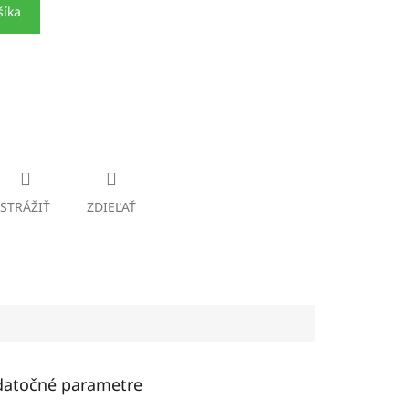
šíka
STRÁŽIŤ
ZDIEĽAŤ
atočné parametre