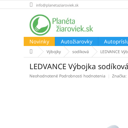
Prejsť
info@planetaziaroviek.sk
na
obsah
Novinky
Autožiarovky
Autoprísl
Domov
Výbojky
sodíková
LEDVANCE Výbo
LEDVANCE Výbojka sodíková
Priemerné
Neohodnotené
Podrobnosti hodnotenia
Značka:
hodnotenie
produktu
je
0,0
z
5
hviezdičiek.