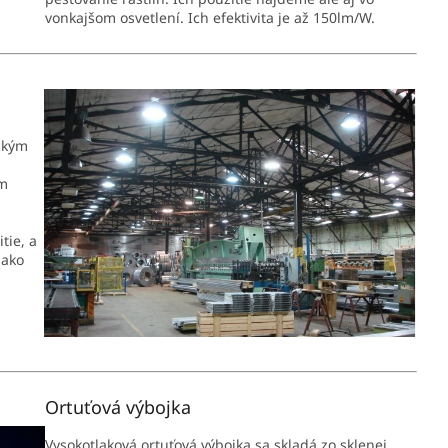
vonkajšom osvetlení. Ich efektivita je až 150lm/W.
ickým
om
tie, a
 ako
Ortuťová výbojka
Vysokotlaková ortuťová výbojka sa skladá zo sklenej