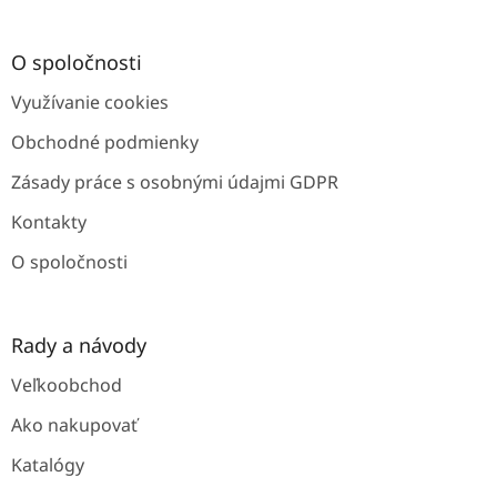
á
p
ä
O spoločnosti
t
Využívanie cookies
i
e
Obchodné podmienky
Zásady práce s osobnými údajmi GDPR
Kontakty
O spoločnosti
Rady a návody
Veľkoobchod
Ako nakupovať
Katalógy