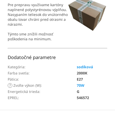
Pre prepravu využívame kartóny
naplnené polystyrénovou výplňou.
Nasypaním teliesok do vnútorného
obalu tovar chráni pred otrasmi a
nárazmi.
Týmto sme znížili možnosť
poškodenia na minimum.
Dodatočné parametre
Kategória
:
sodíková
Farba svetla
:
2000K
Pätica
:
E27
?
Zvoľte výkon (W)
:
70W
Energetická trieda
:
G
EPREL
:
546572
Z