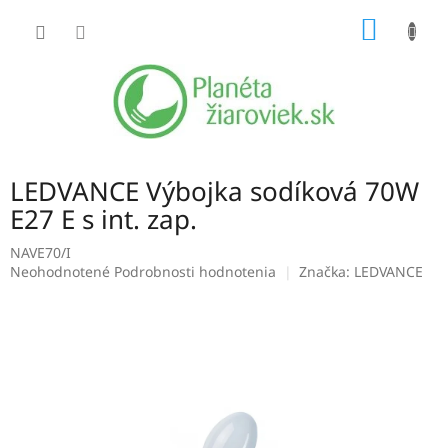
Prejsť
NÁKU
na
obsah
KOŠÍK
LEDVANCE Výbojka sodíková 70W
E27 E s int. zap.
NAVE70/I
Priemerné
Neohodnotené
Podrobnosti hodnotenia
Značka:
LEDVANCE
hodnotenie
produktu
je
0,0
z
5
hviezdičiek.