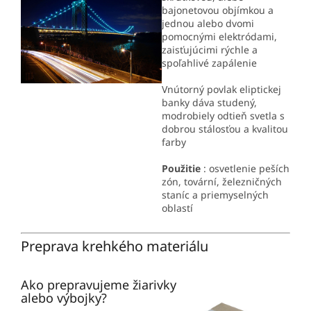
bajonetovou objímkou a
jednou alebo dvomi
pomocnými elektródami,
zaisťujúcimi rýchle a
spoľahlivé zapálenie
Vnútorný povlak eliptickej
banky dáva studený,
modrobiely odtieň svetla s
dobrou stálosťou a kvalitou
farby
Použitie
: osvetlenie peších
zón, tovární, železničných
staníc a priemyselných
oblastí
Preprava krehkého materiálu
Ako prepravujeme žiarivky
alebo výbojky?