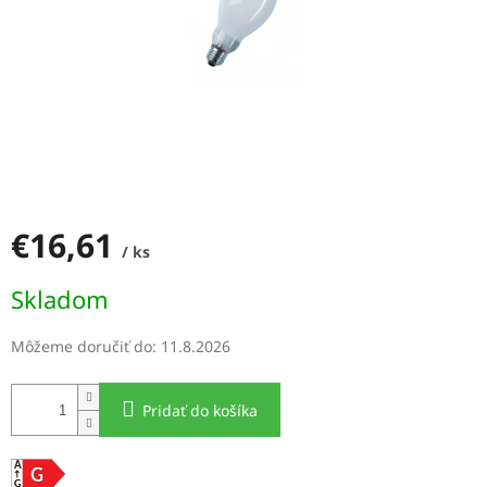
€16,61
/ ks
Jednotková
Skladom
cena:
Môžeme doručiť do:
11.8.2026
Pridať do košíka