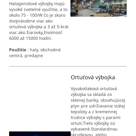
Halogenidové výbojky majú
vysoké svetelné využitie, a to
okolo 75 - 100/W čo je skoro
dvojnásobne viac ako
ortuťová výbojka a 3 až 5-krát
viac ako žiarovky,životnosť
6000 až 15000 hodín.
Použitie
: haly, obchodné
centrá, predajne
Ortuťová výbojka
Vysokotlaková ortuťová
výbojka sa skladá zo
sklenej banky, obsahujúcej
plyn pre udržiavanie stálej
tepoloty a z kremennej
trubice výbojky s parami
ortuti.Tieto výbojky sú
vybavené štandardnou
skrutkovou, alebo