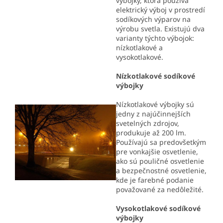
výbojky, ktorá používa
elektrický výboj v prostredí
sodíkových výparov na
výrobu svetla. Existujú dva
varianty týchto výbojok:
nízkotlakové a
vysokotlakové.
Nízkotlakové sodíkové
výbojky
Nízkotlakové výbojky sú
jedny z najúčinnejších
svetelných zdrojov,
produkuje až 200 lm.
Používajú sa predovšetkým
pre vonkajšie osvetlenie,
ako sú pouličné osvetlenie
a bezpečnostné osvetlenie,
kde je farebné podanie
považované za nedôležité.
Vysokotlakové sodíkové
výbojky