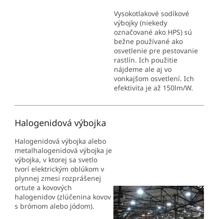
Vysokotlakové sodíkové
výbojky (niekedy
označované ako HPS) sú
bežne používané ako
osvetlenie pre pestovanie
rastlín. Ich použitie
nájdeme ale aj vo
vonkajšom osvetlení. Ich
efektivita je až 150lm/W.
Halogenidová výbojka
Halogenidová výbojka alebo
metalhalogenidová výbojka je
výbojka, v ktorej sa svetlo
tvorí elektrickým oblúkom v
plynnej zmesi rozprášenej
ortute a kovových
halogenidov (zlúčenina kovov
s brómom alebo jódom).