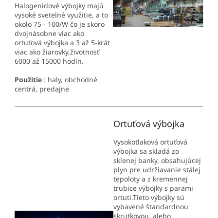
Halogenidové výbojky majú
vysoké svetelné využitie, a to
okolo 75 - 100/W čo je skoro
dvojnásobne viac ako
ortuťová výbojka a 3 až 5-krát
viac ako žiarovky,životnosť
6000 až 15000 hodín.
Použitie
: haly, obchodné
centrá, predajne
Ortuťová výbojka
Vysokotlaková ortuťová
výbojka sa skladá zo
sklenej banky, obsahujúcej
plyn pre udržiavanie stálej
tepoloty a z kremennej
trubice výbojky s parami
ortuti.Tieto výbojky sú
vybavené štandardnou
skrutkovou, alebo