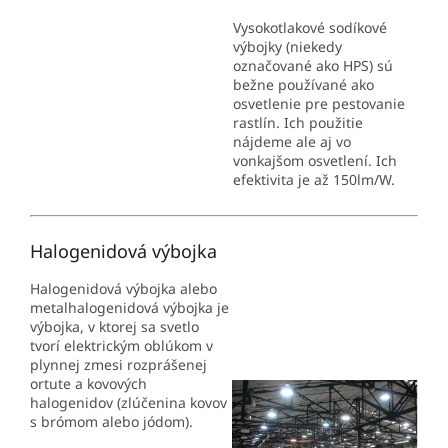
Vysokotlakové sodíkové
výbojky (niekedy
označované ako HPS) sú
bežne používané ako
osvetlenie pre pestovanie
rastlín. Ich použitie
nájdeme ale aj vo
vonkajšom osvetlení. Ich
efektivita je až 150lm/W.
Halogenidová výbojka
Halogenidová výbojka alebo
metalhalogenidová výbojka je
výbojka, v ktorej sa svetlo
tvorí elektrickým oblúkom v
plynnej zmesi rozprášenej
ortute a kovových
halogenidov (zlúčenina kovov
s brómom alebo jódom).