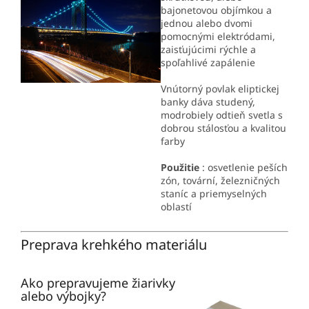
bajonetovou objímkou a
jednou alebo dvomi
pomocnými elektródami,
zaisťujúcimi rýchle a
spoľahlivé zapálenie
Vnútorný povlak eliptickej
banky dáva studený,
modrobiely odtieň svetla s
dobrou stálosťou a kvalitou
farby
Použitie
: osvetlenie peších
zón, tovární, železničných
staníc a priemyselných
oblastí
Preprava krehkého materiálu
Ako prepravujeme žiarivky
alebo výbojky?