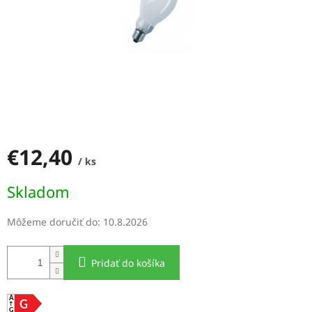
€12,40
/ ks
Jednotková
Skladom
cena:
Môžeme doručiť do:
10.8.2026
Pridať do košíka