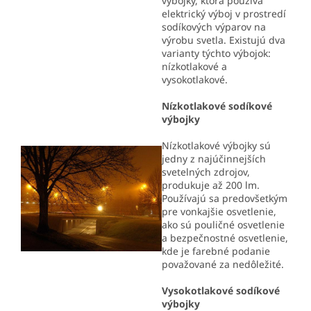
výbojky, ktorá používa
elektrický výboj v prostredí
sodíkových výparov na
výrobu svetla. Existujú dva
varianty týchto výbojok:
nízkotlakové a
vysokotlakové.
Nízkotlakové sodíkové
výbojky
Nízkotlakové výbojky sú
jedny z najúčinnejších
svetelných zdrojov,
produkuje až 200 lm.
Používajú sa predovšetkým
pre vonkajšie osvetlenie,
ako sú pouličné osvetlenie
a bezpečnostné osvetlenie,
kde je farebné podanie
považované za nedôležité.
Vysokotlakové sodíkové
výbojky