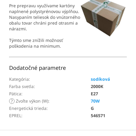
Pre prepravu využívame kartóny
naplnené polystyrénovou výplňou.
Nasypaním teliesok do vnútorného
obalu tovar chráni pred otrasmi a
nárazmi.
Týmto sme znížili možnosť
poškodenia na minimum.
Dodatočné parametre
Kategória
:
sodíková
Farba svetla
:
2000K
Pätica
:
E27
?
Zvoľte výkon (W)
:
70W
Energetická trieda
:
G
EPREL
:
546571
Z