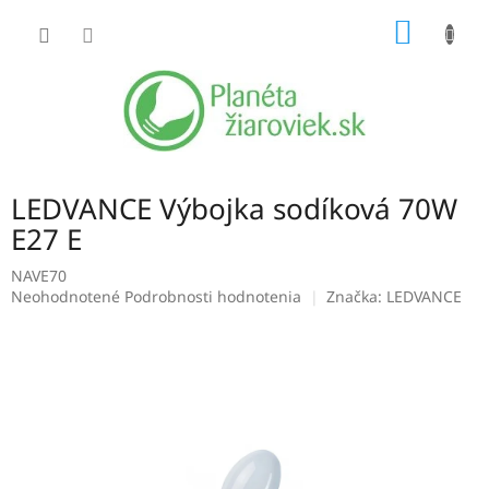
Prejsť
NÁKU
na
obsah
KOŠÍK
LEDVANCE Výbojka sodíková 70W
E27 E
NAVE70
Priemerné
Neohodnotené
Podrobnosti hodnotenia
Značka:
LEDVANCE
hodnotenie
produktu
je
0,0
z
5
hviezdičiek.