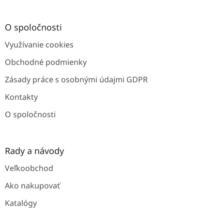
á
p
ä
O spoločnosti
t
Využívanie cookies
i
e
Obchodné podmienky
Zásady práce s osobnými údajmi GDPR
Kontakty
O spoločnosti
Rady a návody
Veľkoobchod
Ako nakupovať
Katalógy