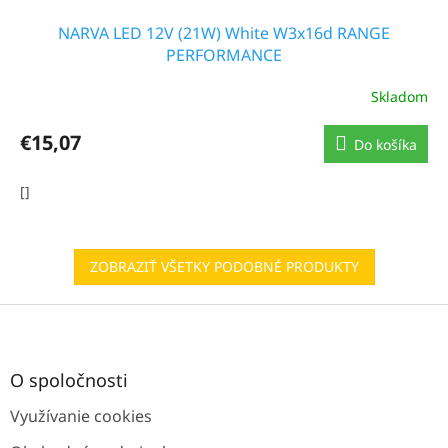
NARVA LED 12V (21W) White W3x16d RANGE
PERFORMANCE
Skladom
€15,07
Do košíka
[]
ZOBRAZIŤ VŠETKY PODOBNÉ PRODUKTY
Z
á
p
ä
O spoločnosti
t
Využívanie cookies
i
e