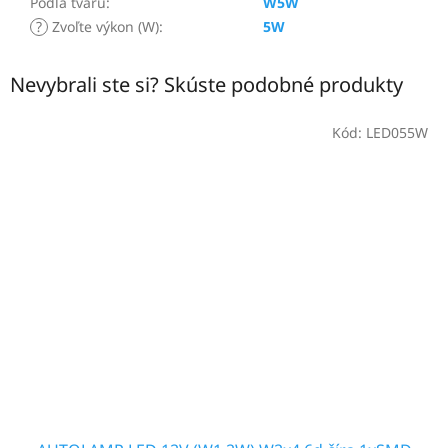
Podľa tvaru
:
W5W
?
Zvoľte výkon (W)
:
5W
Nevybrali ste si? Skúste podobné produkty
Kód:
LED055W