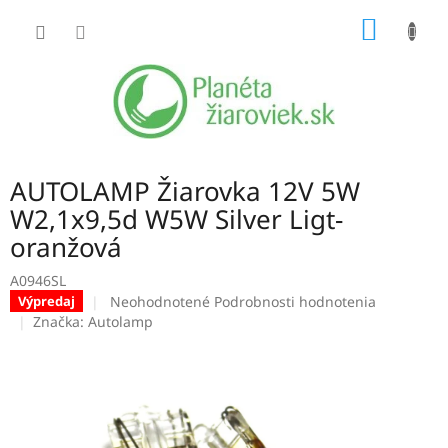
Prejsť
NÁKU
na
obsah
KOŠÍK
AUTOLAMP Žiarovka 12V 5W
W2,1x9,5d W5W Silver Ligt-
oranžová
A0946SL
Priemerné
Neohodnotené
Podrobnosti hodnotenia
Výpredaj
hodnotenie
Značka:
Autolamp
produktu
je
0,0
z
5
hviezdičiek.