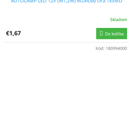
AUTOLAMP LED 12V (W1,2W) W2x4,6d číra 1xSMD
Skladom
€1,67
Do košíka
Kód:
180994000