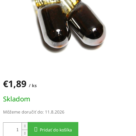
€1,89
/ ks
Jednotková
Skladom
cena:
Môžeme doručiť do:
11.8.2026
Pridať do košíka