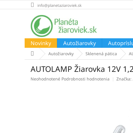
Prejsť
info@planetaziaroviek.sk
na
obsah
Novinky
Autožiarovky
Autoprísl
Domov
Autožiarovky
Sklenená pätica
A
AUTOLAMP Žiarovka 12V 1,2
Priemerné
Neohodnotené
Podrobnosti hodnotenia
Značka:
hodnotenie
produktu
je
0,0
z
5
hviezdičiek.