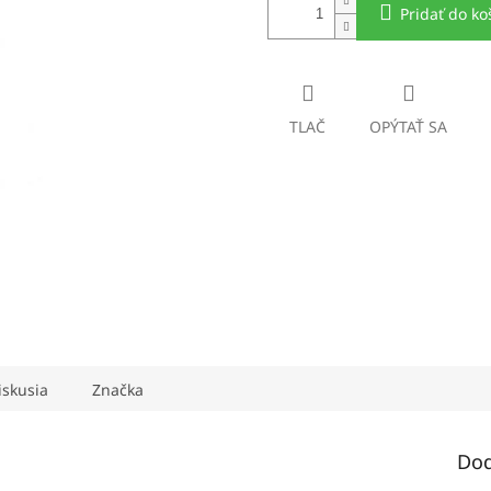
Pridať do ko
TLAČ
OPÝTAŤ SA
iskusia
Značka
Dod