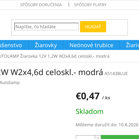
SPÔSOBY DORUČENIA
SPÔSOBY PLATBY
HĽADAŤ
ušenstvo
Žiarovky
Neónové trubice
Žiar
UTOLAMP Žiarovka 12V 1,2W W2x4,6d celoskl.- modrá
W W2x4,6d celoskl.- modrá
A5143BLUE
Autolamp
€0,47
/ ks
Jednotková
Skladom
cena:
Môžeme doručiť do:
10.8.2026