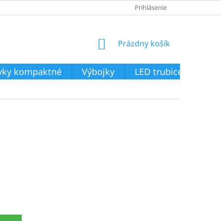
Prihlásenie
NÁKUPNÝ
Prázdny košík
KOŠÍK
ivky kompaktné
Výbojky
LED trubice
Svie