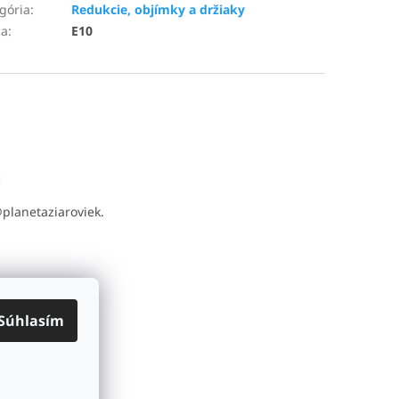
gória
:
Redukcie, objímky a držiaky
ca
:
E10
t
@
planetaziaroviek.
Súhlasím