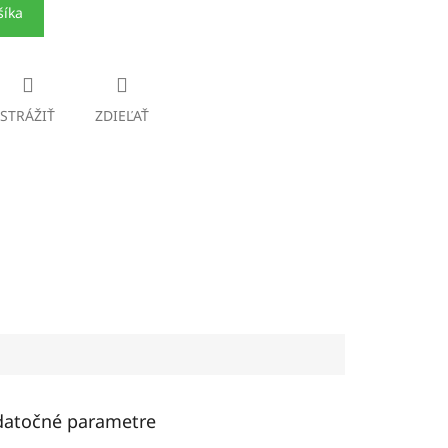
šíka
STRÁŽIŤ
ZDIEĽAŤ
atočné parametre