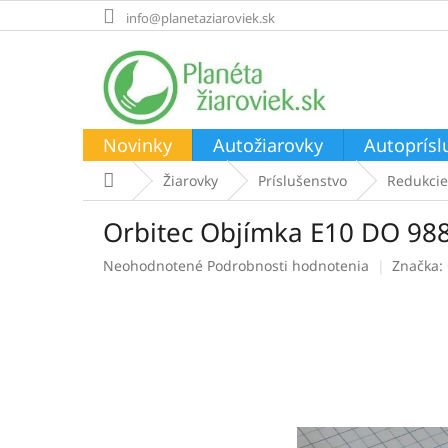
Prejsť
info@planetaziaroviek.sk
na
obsah
Novinky
Autožiarovky
Autoprísl
Domov
Žiarovky
Príslušenstvo
Redukcie
Orbitec Objímka E10 DO 98
Priemerné
Neohodnotené
Podrobnosti hodnotenia
Značka:
hodnotenie
produktu
je
0,0
z
5
hviezdičiek.