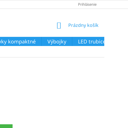
Prihlásenie
NÁKUPNÝ
Prázdny košík
KOŠÍK
ivky kompaktné
Výbojky
LED trubice
Svie