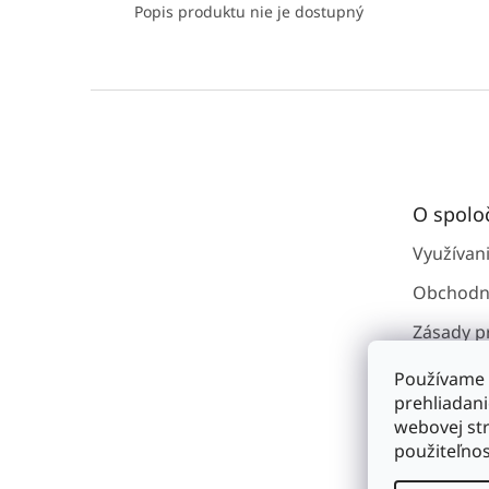
Popis produktu nie je dostupný
Z
á
p
ä
t
O spolo
i
e
Využívan
Obchodn
Zásady p
osobným
Používame 
Kontakty
prehliadan
webovej str
O spoloč
použiteľnos