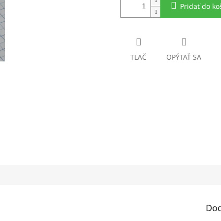
Pridať do ko
TLAČ
OPÝTAŤ SA
Dod