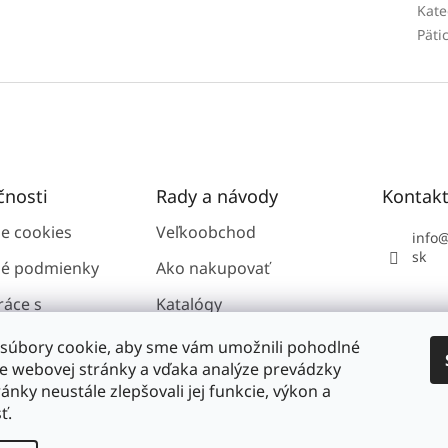
Kate
Päti
čnosti
Rady a návody
Kontak
ie cookies
Veľkoobchod
info
sk
é podmienky
Ako nakupovať
ráce s
Katalógy
i údajmi GDPR
súbory cookie, aby sme vám umožnili pohodlné
ie webovej stránky a vďaka analýze prevádzky
ánky neustále zlepšovali jej funkcie, výkon a
nosti
ť.