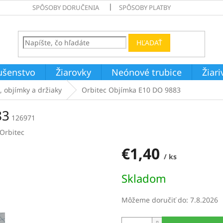
SPÔSOBY DORUČENIA
SPÔSOBY PLATBY
HĽADAŤ
ušenstvo
Žiarovky
Neónové trubice
Žiar
, objímky a držiaky
Orbitec Objímka E10 DO 9883
83
126971
Orbitec
€1,40
/ ks
Jednotková
Skladom
cena:
Môžeme doručiť do:
7.8.2026