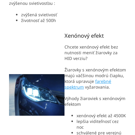
zvýšenou svietivosťou :
zvýšená svietivosť
životnosť až 500h
Xenónový efekt
Chcete xenónový efekt bez
nutnosti meniť žiarovky za
HID verziu?
Žiarovky s xenónovým efektom
majú väčšinou modrú čiapku,
ktorá upravuje
farebné
spektrum
vyžarovania.
Výhody žiaroviek s xenónovým
efektom
xenónový efekt až 4500K
lepšia viditeľnosť cez
noc
schválené pre verejnú