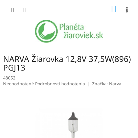
Prejsť
NÁKU
na
obsah
KOŠÍK
NARVA Žiarovka 12,8V 37,5W(896)
PGJ13
48052
Priemerné
Neohodnotené
Podrobnosti hodnotenia
Značka:
Narva
hodnotenie
produktu
je
0,0
z
5
hviezdičiek.