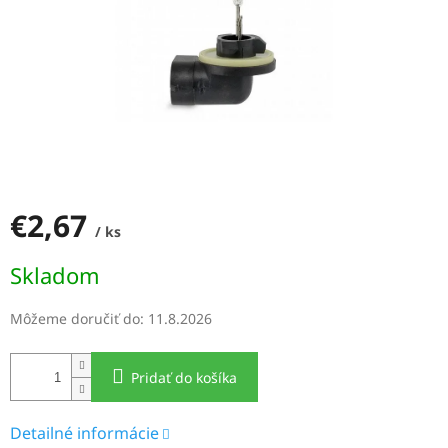
€2,67
/ ks
Jednotková
Skladom
cena:
Môžeme doručiť do:
11.8.2026
Pridať do košíka
Detailné informácie