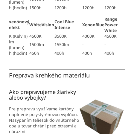
(lumen)
h (hodín)
1500h
1200h
1200h
1200h
Range
xenónový
Cool Blue
WhiteVision
XenonBlue
Power
efekt
Intense
White
K (Kelvin)
4500K
3500K
4000K
4500K
lm
1500lm
1550lm
-
-
(lumen)
h (hodin)
450h
400h
400h
400h
Preprava krehkého materiálu
Ako prepravujeme žiarivky
alebo výbojky?
Pre prepravu využívame kartóny
naplnené polystyrénovou výplňou.
Nasypaním teliesok do vnútorného
obalu tovar chráni pred otrasmi a
nárazmi.