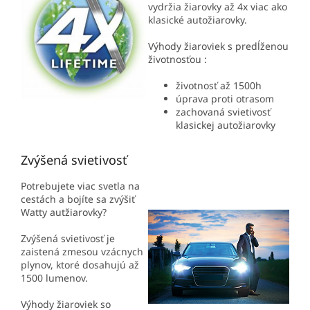
vydržia žiarovky až 4x viac ako
klasické autožiarovky.
Výhody žiaroviek s predĺženou
životnosťou :
životnosť až 1500h
úprava proti otrasom
zachovaná svietivosť
klasickej autožiarovky
Zvýšená svietivosť
Potrebujete viac svetla na
cestách a bojíte sa zvýšiť
Watty autžiarovky?
Zvýšená svietivosť je
zaistená zmesou vzácnych
plynov, ktoré dosahujú až
1500 lumenov.
Výhody žiaroviek so