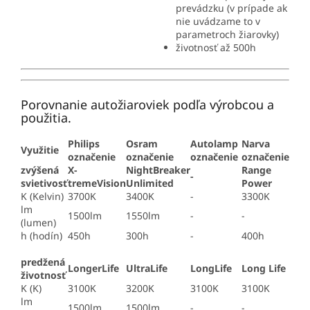
prevádzku (v prípade ak
nie uvádzame to v
parametroch žiarovky)
životnosť až 500h
Porovnanie autožiaroviek podľa výrobcou a
použitia.
Philips
Osram
Autolamp
Narva
Využitie
označenie
označenie
označenie
označenie
zvýšená
X-
NightBreaker
Range
-
svietivosť
tremeVision
Unlimited
Power
K (Kelvin)
3700K
3400K
-
3300K
lm
1500lm
1550lm
-
-
(lumen)
h (hodín)
450h
300h
-
400h
predžená
LongerLife
UltraLife
LongLife
Long Life
životnosť
K (K)
3100K
3200K
3100K
3100K
lm
1500lm
1500lm
-
-