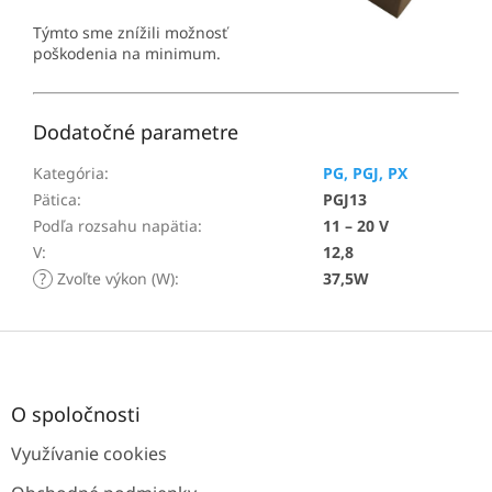
Týmto sme znížili možnosť
poškodenia na minimum.
Dodatočné parametre
Kategória
:
PG, PGJ, PX
Pätica
:
PGJ13
Podľa rozsahu napätia
:
11 – 20 V
V
:
12,8
?
Zvoľte výkon (W)
:
37,5W
Z
á
p
ä
O spoločnosti
t
Využívanie cookies
i
e