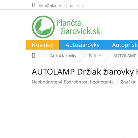
Prejsť
info@planetaziaroviek.sk
na
obsah
Novinky
Autožiarovky
Autoprísl
Domov
Autožiarovky
Pätice
AUTOLAMP D
AUTOLAMP Držiak žiarovky 
Priemerné
Neohodnotené
Podrobnosti hodnotenia
Značka:
hodnotenie
produktu
je
0,0
z
5
hviezdičiek.