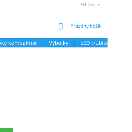
Prihlásenie
NÁKUPNÝ
Prázdny košík
KOŠÍK
ivky kompaktné
Výbojky
LED trubice
Svie