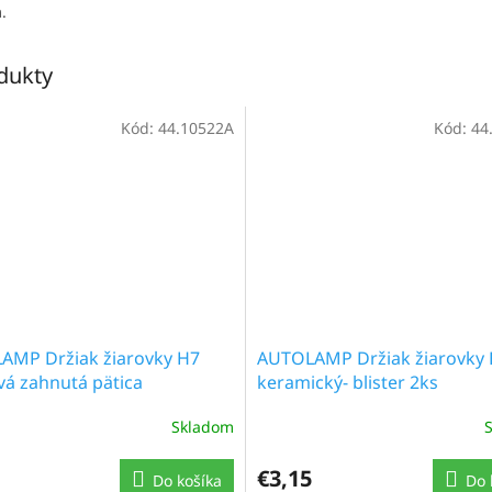
.
odukty
Kód:
44.10522A
Kód:
44
AMP Držiak žiarovky H7
AUTOLAMP Držiak žiarovky
vá zahnutá pätica
keramický- blister 2ks
Skladom
€3,15
Do košíka
Do 