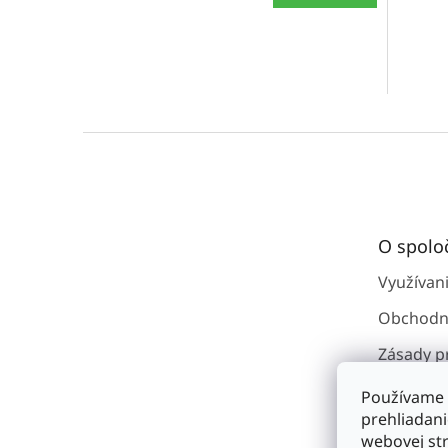
Z
á
p
ä
t
O spolo
i
e
Využívan
Obchodn
Zásady p
osobným
Používame 
Kontakty
prehliadan
webovej str
O spoloč