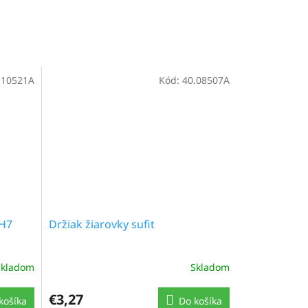
.10521A
Kód:
40.08507A
 H7
Držiak žiarovky sufit
Skladom
Skladom
€3,27
košíka
Do košíka