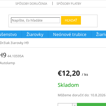
SPÔSOBY DORUČENIA
SPÔSOBY PLATBY
HĽADAŤ
ušenstvo
Žiarovky
Neónové trubice
Žiar
ržiak žiarovky H9
H9
44.10595A
Autolamp
€12,20
/ ks
Jednotková
Skladom
cena:
Môžeme doručiť do:
10.8.2026