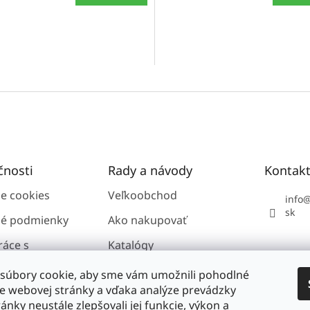
čnosti
Rady a návody
Kontak
ie cookies
Veľkoobchod
info
sk
é podmienky
Ako nakupovať
ráce s
Katalógy
i údajmi GDPR
súbory cookie, aby sme vám umožnili pohodlné
ie webovej stránky a vďaka analýze prevádzky
ánky neustále zlepšovali jej funkcie, výkon a
nosti