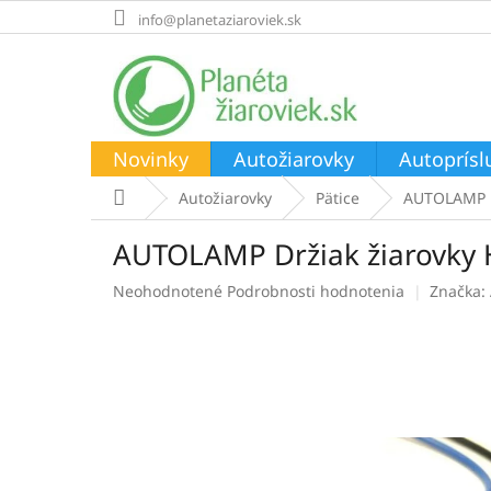
Prejsť
info@planetaziaroviek.sk
na
obsah
Novinky
Autožiarovky
Autoprísl
Domov
Autožiarovky
Pätice
AUTOLAMP D
AUTOLAMP Držiak žiarovky
Priemerné
Neohodnotené
Podrobnosti hodnotenia
Značka:
hodnotenie
produktu
je
0,0
z
5
hviezdičiek.