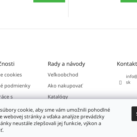
čnosti
Rady a návody
Kontak
ie cookies
Veľkoobchod
info
sk
é podmienky
Ako nakupovať
ráce s
Katalógy
i údajmi GDPR
súbory cookie, aby sme vám umožnili pohodlné
ie webovej stránky a vďaka analýze prevádzky
ánky neustále zlepšovali jej funkcie, výkon a
nosti
ť.