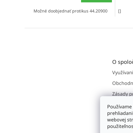
Možné doobjednať protikus 44.20900
[]
Z
á
p
ä
t
O spolo
i
e
Využívan
Obchodn
Zásady p
osobným
Používame 
Kontakty
prehliadan
webovej str
O spoloč
použiteľnos