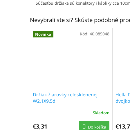
Súčasťou držiaka sú konektory i kábliky cca 10cm
Nevybrali ste si? Skúste podobné pr
Kód:
40.085048
Novinka
Držiak žiarovky celosklenenej
Hella 
W2,1X9,5d
dvojko
Skladom
€3,31
€13,
Do košíka