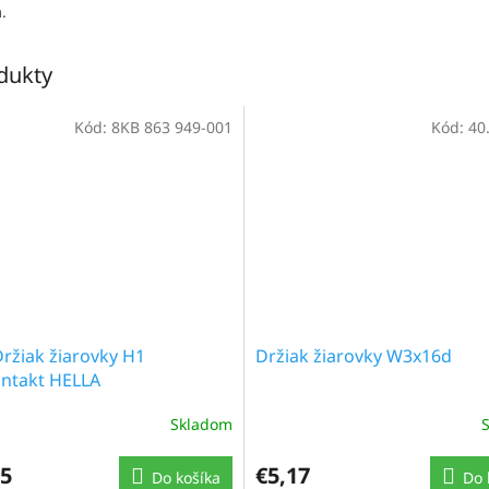
.
odukty
Kód:
8KB 863 949-001
Kód:
40
Držiak žiarovky H1
Držiak žiarovky W3x16d
ntakt HELLA
Skladom
75
€5,17
Do košíka
Do 