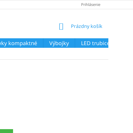
Prihlásenie
NÁKUPNÝ
Prázdny košík
KOŠÍK
ivky kompaktné
Výbojky
LED trubice
Svie