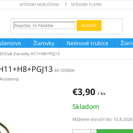
SPÔSOBY DORUČENIA
SPÔSOBY PLATBY
HĽADAŤ
ušenstvo
Žiarovky
Neónové trubice
Žiar
ržiak žiarovky H11+H8+PGJ13
 H11+H8+PGJ13
44.10580A
Autolamp
€3,90
/ ks
Jednotková
Skladom
cena:
Môžeme doručiť do:
10.8.2026