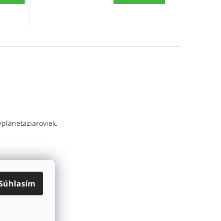
t
@
planetaziaroviek.
Súhlasím