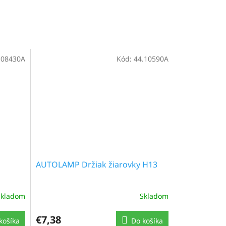
.08430A
Kód:
44.10590A
AUTOLAMP Držiak žiarovky H13
Skladom
Skladom
€7,38
košíka
Do košíka