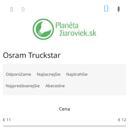
Prejsť
NÁKU
na
obsah
KOŠÍK
Osram Truckstar
R
a
Odporúčame
Najlacnejšie
Najdrahšie
d
e
Najpredávanejšie
Abecedne
n
i
e
Cena
p
r
€
11
€
12
o