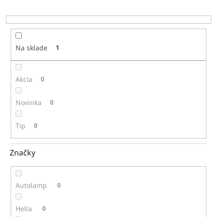
d
u
k
t
o
Na sklade
1
v
Akcia
0
Novinka
0
Tip
0
Značky
Autolamp
0
Hella
0