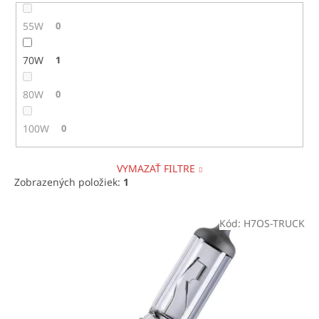
55W
0
70W
1
80W
0
100W
0
VYMAZAŤ FILTRE
Zobrazených položiek:
1
V
Kód:
H7OS-TRUCK
ý
p
i
s
p
r