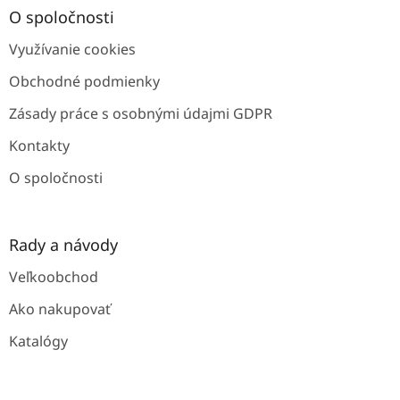
a
ä
O spoločnosti
c
t
i
Využívanie cookies
i
e
e
p
Obchodné podmienky
r
v
Zásady práce s osobnými údajmi GDPR
k
y
Kontakty
v
ý
O spoločnosti
p
i
s
u
Rady a návody
Veľkoobchod
Ako nakupovať
Katalógy