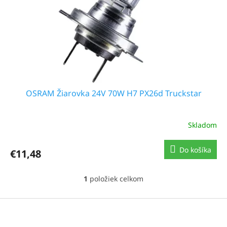
o
d
u
k
t
o
v
OSRAM Žiarovka 24V 70W H7 PX26d Truckstar
Skladom
Do košíka
€11,48
1
položiek celkom
O
v
l
Z
á
á
d
p