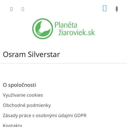
Prejsť
NÁKU
na
obsah
KOŠÍK
Osram Silverstar
Z
á
p
ä
O spoločnosti
t
Využívanie cookies
i
e
Obchodné podmienky
Zásady práce s osobnými údajmi GDPR
Kontakty