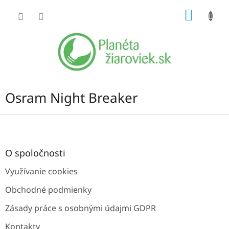
Prejsť
NÁKU
na
obsah
KOŠÍK
Osram Night Breaker
Z
á
p
ä
O spoločnosti
t
Využívanie cookies
i
e
Obchodné podmienky
Zásady práce s osobnými údajmi GDPR
Kontakty