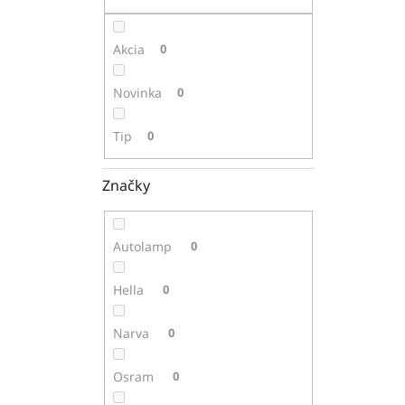
Akcia
0
Novinka
0
Tip
0
Značky
Autolamp
0
Hella
0
Narva
0
Osram
0