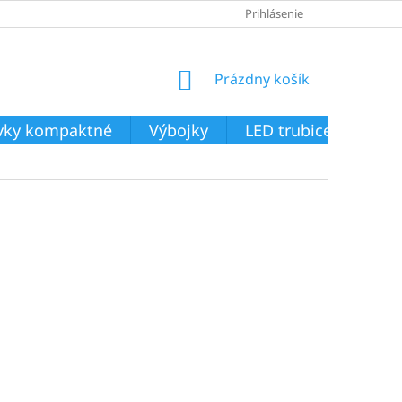
Prihlásenie
NÁKUPNÝ
Prázdny košík
KOŠÍK
ivky kompaktné
Výbojky
LED trubice
Svie