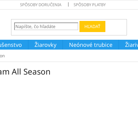
SPÔSOBY DORUČENIA
SPÔSOBY PLATBY
HĽADAŤ
ušenstvo
Žiarovky
Neónové trubice
Žiar
son
am All Season