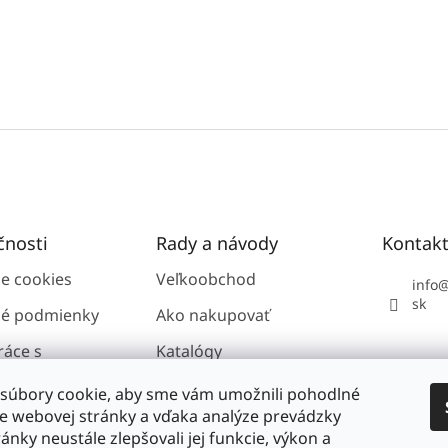
čnosti
Rady a návody
Kontak
ie cookies
Veľkoobchod
info
sk
é podmienky
Ako nakupovať
ráce s
Katalógy
i údajmi GDPR
súbory cookie, aby sme vám umožnili pohodlné
ie webovej stránky a vďaka analýze prevádzky
ánky neustále zlepšovali jej funkcie, výkon a
nosti