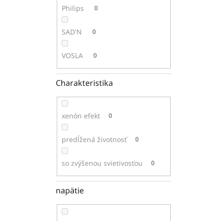
Philips
0
SAD'N
0
VOSLA
0
Charakteristika
xenón efekt
0
predĺžená životnosť
0
so zvýšenou svietivosťou
0
napätie