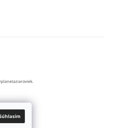
t
@
planetaziaroviek.
Súhlasím