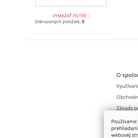
VYMAZAŤ FILTRE
Zobrazených položiek:
0
Z
á
p
ä
t
O spolo
i
e
Využívan
Obchodn
Zásady p
osobným
Používame 
Kontakty
prehliadan
webovej str
O spoloč