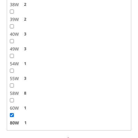
38W
2
39W
2
40W
3
49W
3
54W
1
55W
3
58W
8
60W
1
80W
1