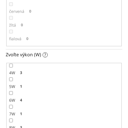
červená
0
žltá
0
fialová
0
Zvoľte výkon (W)
?
4W
3
5W
1
6W
4
7W
1
8W
3