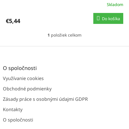
Skladom
Do košíka
€5,44
1
položiek celkom
O
v
l
Z
á
á
d
p
a
ä
O spoločnosti
c
t
i
Využívanie cookies
i
e
e
p
Obchodné podmienky
r
v
Zásady práce s osobnými údajmi GDPR
k
y
Kontakty
v
ý
O spoločnosti
p