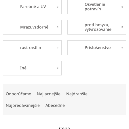
Osvetlenie
Farebné a UV
potravín
proti hmyzu,
Mrazuvzdorné
vytvrdzovanie
rast rastlín
Príslušenstvo
Iné
R
a
Odporúčame
Najlacnejšie
Najdrahšie
d
e
Najpredávanejšie
Abecedne
n
i
e
Cena