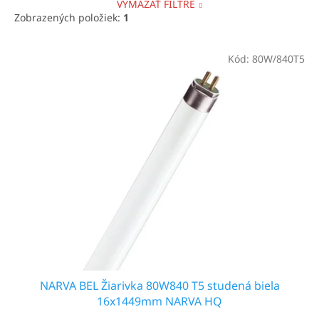
VYMAZAŤ FILTRE
Zobrazených položiek:
1
V
Kód:
80W/840T5
ý
p
i
s
p
r
o
d
u
k
t
o
v
NARVA BEL Žiarivka 80W840 T5 studená biela
16x1449mm NARVA HQ