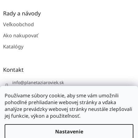
i
s
u
Rady a návody
Veľkoobchod
Ako nakupovať
Katalógy
Kontakt
info
@
planetaziaroviek.sk
Používame súbory cookie, aby sme vám umožnili
pohodlné prehliadanie webovej stránky a vďaka
analýze prevádzky webovej stránky neustále zlepšovali
jej funkcie, výkon a použiteľnosť.
Vytvoril Shoptet
Nastavenie