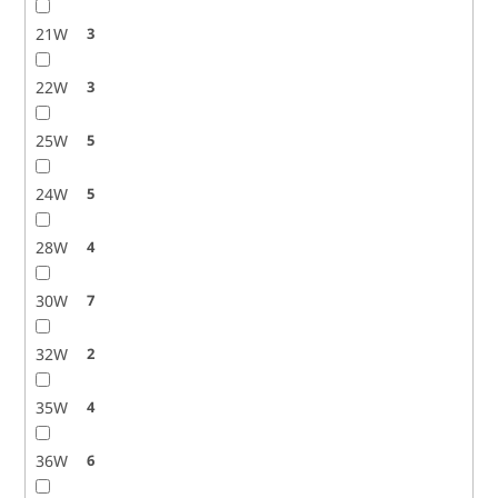
21W
3
22W
3
25W
5
24W
5
28W
4
30W
7
32W
2
35W
4
36W
6