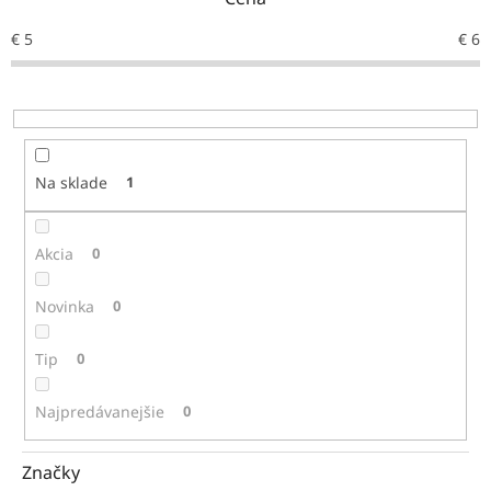
p
r
€
5
€
6
o
d
u
k
t
o
Na sklade
1
v
Akcia
0
Novinka
0
Tip
0
Najpredávanejšie
0
Značky