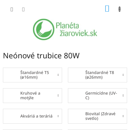
Prejsť
NÁKU
na
obsah
KOŠÍK
Neónové trubice 80W
Štandardné T5
Štandardné T8
(ø16mm)
(ø26mm)
Kruhové a
Germicídne (UV-
motýle
C)
Biovital (Zdravé
Akváriá a teráriá
svetlo)