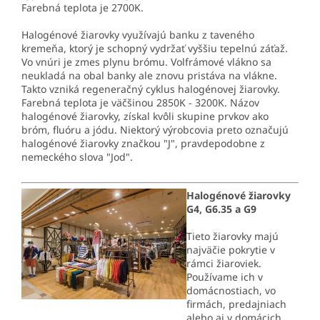
Farebná teplota je 2700K.
Halogénové žiarovky využívajú banku z taveného
kremeňa, ktorý je schopný vydržať vyššiu tepelnú záťaž.
Vo vnúri je zmes plynu brómu. Volfrámové vlákno sa
neukladá na obal banky ale znovu pristáva na vlákne.
Takto vzniká regeneračný cyklus halogénovej žiarovky.
Farebná teplota je väčšinou 2850K - 3200K. Názov
halogénové žiarovky, získal kvôli skupine prvkov ako
bróm, fluóru a jódu. Niektorý výrobcovia preto označujú
halogénové žiarovky značkou "J", pravdepodobne z
nemeckého slova "Jod".
Halogénové žiarovky
G4, G6.35 a G9
Tieto žiarovky majú
najväčie pokrytie v
rámci žiaroviek.
Používame ich v
domácnostiach, vo
firmách, predajniach
alebo aj v domácich