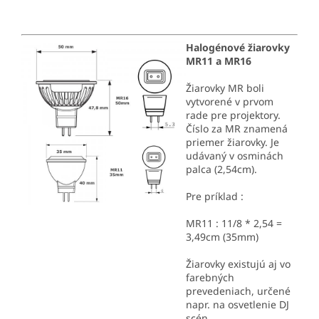
Halogénové žiarovky
MR11 a MR16
Žiarovky MR boli
vytvorené v prvom
rade pre projektory.
Číslo za MR znamená
priemer žiarovky. Je
udávaný v osminách
palca (2,54cm).
Pre príklad :
MR11 : 11/8 * 2,54 =
3,49cm (35mm)
Žiarovky existujú aj vo
farebných
prevedeniach, určené
napr. na osvetlenie DJ
scén.