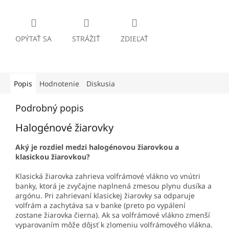
OPÝTAŤ SA
STRÁŽIŤ
ZDIEĽAŤ
Popis
Hodnotenie
Diskusia
Podrobný popis
Halogénové žiarovky
Aký je rozdiel medzi halogénovou žiarovkou a
klasickou žiarovkou?
Klasická žiarovka zahrieva volfrámové vlákno vo vnútri
banky, ktorá je zvyčajne naplnená zmesou plynu dusíka a
argónu. Pri zahrievaní klasickej žiarovky sa odparuje
volfrám a zachytáva sa v banke (preto po vypálení
zostane žiarovka čierna). Ak sa volfrámové vlákno zmenší
vyparovaním môže dôjsť k zlomeniu volfrámového vlákna.