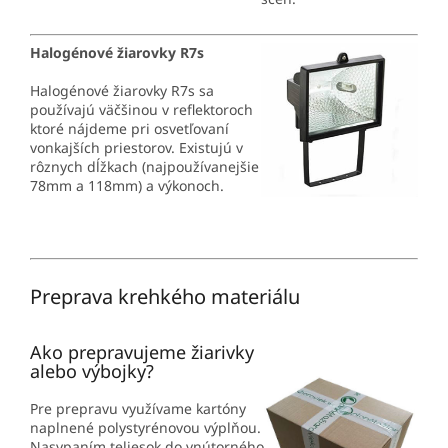
Halogénové žiarovky R7s
Halogénové žiarovky R7s sa
používajú väčšinou v reflektoroch
ktoré nájdeme pri osvetľovaní
vonkajších priestorov. Existujú v
rôznych dĺžkach (najpoužívanejšie
78mm a 118mm) a výkonoch.
Preprava krehkého materiálu
Ako prepravujeme žiarivky
alebo výbojky?
Pre prepravu využívame kartóny
naplnené polystyrénovou výplňou.
Nasypaním teliesok do vnútorného