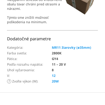
obalu tovar chráni pred otrasmi a
nárazmi.
Týmto sme znížili možnosť
poškodenia na minimum.
Dodatočné parametre
Kategória
:
MR11 žiarovky (ø35mm)
Farba svetla
:
2800K
Pätica
:
GY4
Podľa rozsahu napätia
:
11 – 20 V
Uhol vyžarovania
:
8
V
:
12
?
Zvoľte výkon (W)
:
20W
Z
á
p