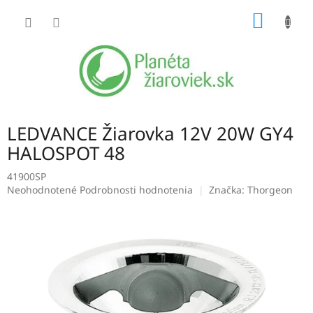
Prejsť
NÁKU
na
obsah
KOŠÍK
LEDVANCE Žiarovka 12V 20W GY4
HALOSPOT 48
41900SP
Priemerné
Neohodnotené
Podrobnosti hodnotenia
Značka:
Thorgeon
hodnotenie
produktu
je
0,0
z
5
hviezdičiek.